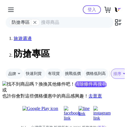
Yahoo購物中心
登入
防搶專區
旅遊週邊
防搶專區
品牌
快速到貨
有現貨
挑戰低價
價格低到高
排序
找不到商品嗎？換換其他條件吧！
清除條件再搜尋
或
也許你會對這些價格優惠中的商品感興趣！
去逛逛