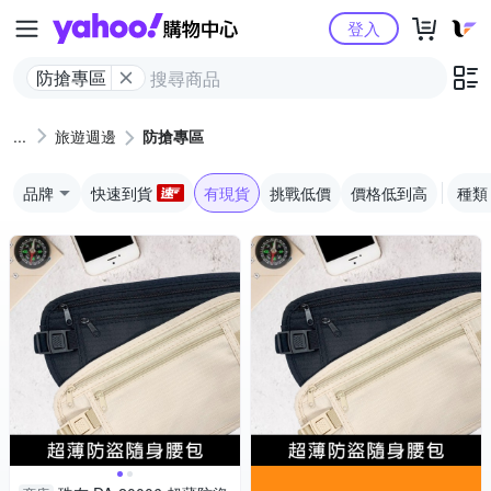
Yahoo購物中心
登入
防搶專區
旅遊週邊
防搶專區
品牌
快速到貨
有現貨
挑戰低價
價格低到高
種類