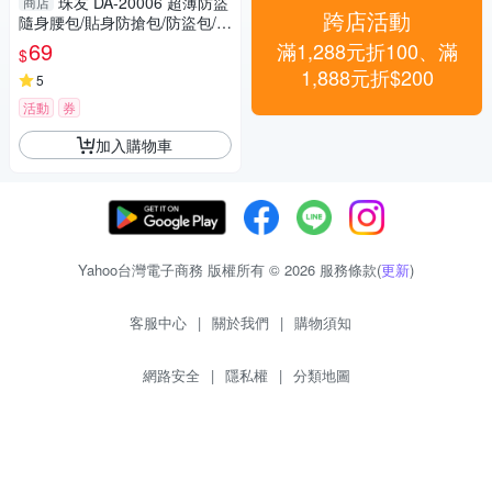
珠友 DA-20006 超薄防盜
商店
跨店活動
隨身腰包/貼身防搶包/防盜包/外
出包/護照收納包
69
滿1,288元折100、滿
$
1,888元折$200
5
活動
券
加入購物車
Yahoo台灣電子商務 版權所有 © 2026 服務條款(
更新
)
客服中心
|
關於我們
|
購物須知
網路安全
|
隱私權
|
分類地圖