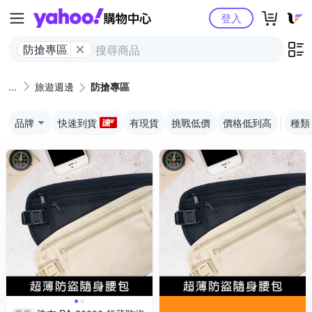
Yahoo購物中心
登入
防搶專區
旅遊週邊
防搶專區
品牌
快速到貨
有現貨
挑戰低價
價格低到高
種類