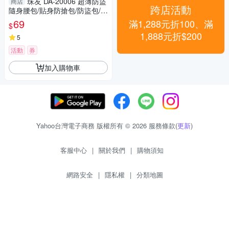
珠友 DA-20006 超薄防盜
商店
跨店活動
隨身腰包/貼身防搶包/防盜包/外
出包/護照收納包
69
滿1,288元折100、滿
$
1,888元折$200
5
活動
券
加入購物車
Yahoo台灣電子商務 版權所有 © 2026 服務條款(
更新
)
客服中心
|
關於我們
|
購物須知
網路安全
|
隱私權
|
分類地圖