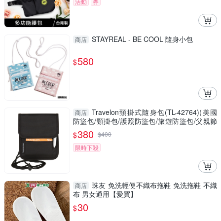
活動
券
STAYREAL - BE COOL 隨身小包
商店
580
$
Travelon頸掛式隨身包(TL-42764)(美國
商店
防盜包/頸掛包/護照防盜包/旅遊防盜包/父親節
禮物/GetSport)
380
$
$
400
限時下殺
珠友 免洗輕便不織布拖鞋 免洗拖鞋 不織
商店
布 男女通用【愛買】
30
$