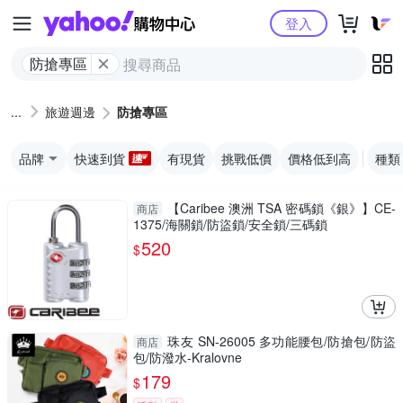
Yahoo購物中心
登入
防搶專區
旅遊週邊
防搶專區
品牌
快速到貨
有現貨
挑戰低價
價格低到高
種類
【Caribee 澳洲 TSA 密碼鎖《銀》】CE-
商店
1375/海關鎖/防盜鎖/安全鎖/三碼鎖
520
$
珠友 SN-26005 多功能腰包/防搶包/防盜
商店
包/防潑水-Kralovne
179
$