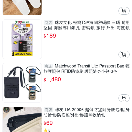
珠友文化 極簡TSA海關密碼鎖 三碼 耐用
商店
堅固 海關專用鎖孔 密碼鎖 旅行 外出 海關鎖
【愛買】
189
$
Matchwood Transit Lite Passport Bag 輕
商店
旅護照包 RFID防盜刷 護照隨身小包-3色
1,480
$
珠友 DA-20006 超薄防盜隨身腰包/貼身
商店
防搶包/防盜包/外出包/護照收納包
69
$
5