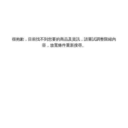
很抱歉，目前找不到您要的商品及資訊，請嘗試調整限縮內
容，放寬條件重新搜尋。