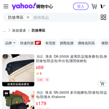
Yahoo購物中心
登入
防搶專區
旅遊週邊
防搶專區
品牌
快速到貨
有現貨
挑戰低價
價格低到高
種類
珠友 DA-20006 超薄防盜隨身腰包/貼身
商店
防搶包/防盜包/外出包/護照收納包
69
$
5
活動
券
珠友 SN-26005 多功能腰包/防搶包/防盜
商店
包/防潑水-Kralovne
179
$