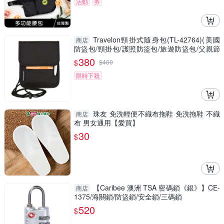
活動
券
Travelon頸掛式隨身包(TL-42764)(美國
商店
防盜包/頸掛包/護照防盜包/旅遊防盜包/父親節
禮物/GetSport)
380
$
$
400
限時下殺
珠友 免洗輕便不織布拖鞋 免洗拖鞋 不織
商店
布 男女通用【愛買】
30
$
【Caribee 澳洲 TSA 密碼鎖《銀》】CE-
商店
1375/海關鎖/防盜鎖/安全鎖/三碼鎖
520
$