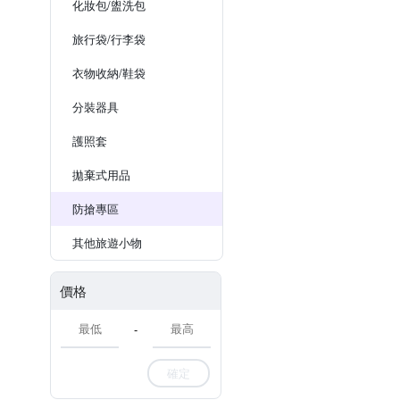
化妝包/盥洗包
旅行袋/行李袋
衣物收納/鞋袋
分裝器具
護照套
拋棄式用品
防搶專區
其他旅遊小物
價格
-
確定