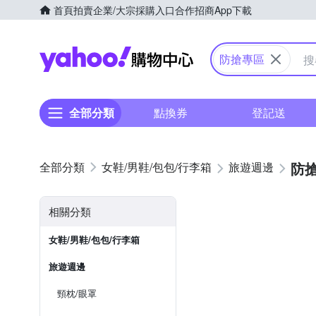
首頁
拍賣
企業/大宗採購入口
合作招商
App下載
Yahoo購物中心
防搶專區
全部分類
點換券
登記送
防
女鞋/男鞋/包包/行李箱
旅遊週邊
相關分類
女鞋/男鞋/包包/行李箱
旅遊週邊
頸枕/眼罩