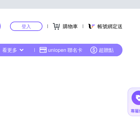
購物車
帳號綁定送
登入
看更多
uniopen 聯名卡
超贈點