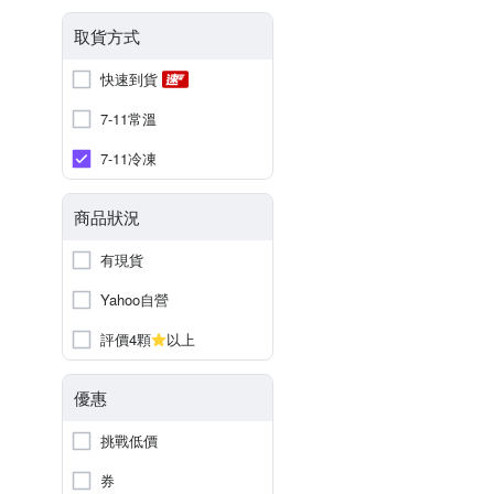
取貨方式
快速到貨
7-11常溫
7-11冷凍
商品狀況
有現貨
Yahoo自營
評價4顆
以上
優惠
挑戰低價
券