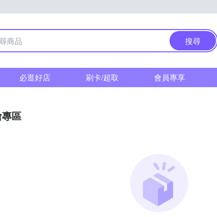
搜尋
必逛好店
刷卡/超取
會員專享
搶專區