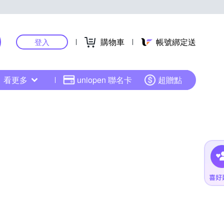
購物車
帳號綁定送
登入
看更多
uniopen 聯名卡
超贈點