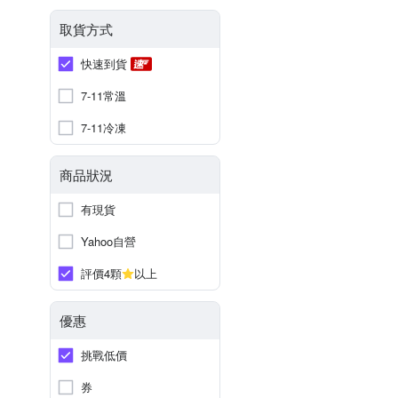
取貨方式
快速到貨
7-11常溫
7-11冷凍
商品狀況
有現貨
Yahoo自營
評價4顆
以上
優惠
挑戰低價
券