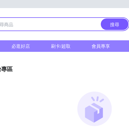
搜尋
必逛好店
刷卡/超取
會員專享
搶專區