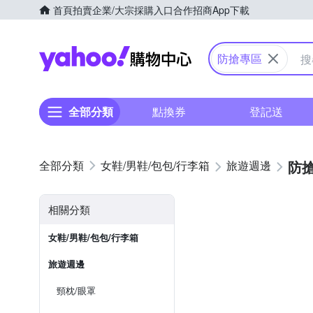
首頁
拍賣
企業/大宗採購入口
合作招商
App下載
Yahoo購物中心
防搶專區
全部分類
點換券
登記送
防
女鞋/男鞋/包包/行李箱
旅遊週邊
相關分類
女鞋/男鞋/包包/行李箱
旅遊週邊
頸枕/眼罩