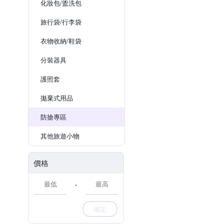
化妝包/盥洗包
旅行袋/行李袋
衣物收納/鞋袋
分裝器具
護照套
拋棄式用品
防搶專區
其他旅遊小物
價格
-
確定