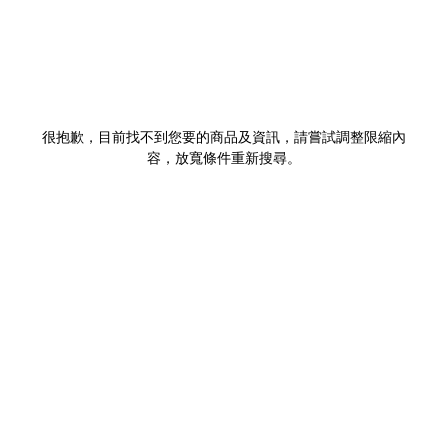
很抱歉，目前找不到您要的商品及資訊，請嘗試調整限縮內
容，放寬條件重新搜尋。