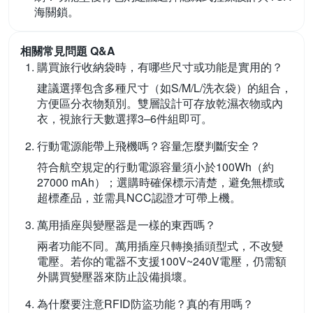
海關鎖。
相關常見問題 Q&A
購買旅行收納袋時，有哪些尺寸或功能是實用的？
建議選擇包含多種尺寸（如S/M/L/洗衣袋）的組合，
方便區分衣物類別。雙層設計可存放乾濕衣物或內
衣，視旅行天數選擇3–6件組即可。
行動電源能帶上飛機嗎？容量怎麼判斷安全？
符合航空規定的行動電源容量須小於100Wh（約
27000 mAh）；選購時確保標示清楚，避免無標或
超標產品，並需具NCC認證才可帶上機。
萬用插座與變壓器是一樣的東西嗎？
兩者功能不同。萬用插座只轉換插頭型式，不改變
電壓。若你的電器不支援100V~240V電壓，仍需額
外購買變壓器來防止設備損壞。
為什麼要注意RFID防盜功能？真的有用嗎？