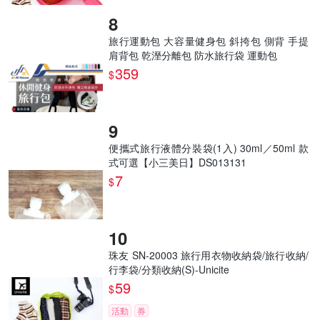
旅行運動包 大容量健身包 斜挎包 側背 手提
肩背包 乾溼分離包 防水旅行袋 運動包
359
$
便攜式旅行液體分裝袋(1入) 30ml／50ml 款
式可選【小三美日】DS013131
7
$
珠友 SN-20003 旅行用衣物收納袋/旅行收納/
行李袋/分類收納(S)-Unicite
59
$
活動
券