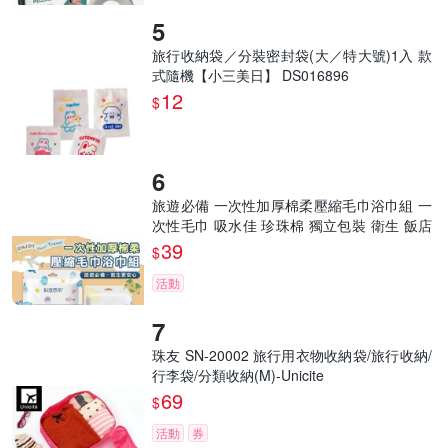
旅行收納袋／分裝密封袋(大／特大號)1入 款
式隨機【小三美日】 DS016896
12
$
旅遊必備 一次性加厚棉柔壓縮毛巾浴巾組 一
次性毛巾 吸水佳 珍珠棉 獨立包裝 衛生 飯店
用
39
$
活動
珠友 SN-20002 旅行用衣物收納袋/旅行收納/
行李袋/分類收納(M)-Unicite
69
$
活動
券