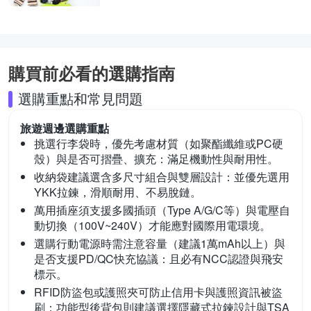
購買前必看的選購指南
選購重點和常見問題
旅遊週邊
選購重點
挑選行李袋時，優先考慮材質（如聚酯纖維或PC硬
殼）與是否可摺疊、擴充：
滿足機動性與耐用性。
收納袋建議選含多尺寸組合與雙層設計：
並優先選用
YKK拉鍊，滑順耐用、不易脫鏈。
萬用插座須支援多國插頭（Type A/G/C等）與電壓自
動切換（100V~240V）
才能應對國際用電環境。
選購行動電源時需注意容量（建議1萬mAh以上）與
是否支援PD/QC快充協議：
且必有NCC認證與飛安
標示。
RFID防盜包或護照夾可防止信用卡與護照資訊被盜
刷：
功能型後背包則建議選擇隱藏式拉鍊設計與TSA