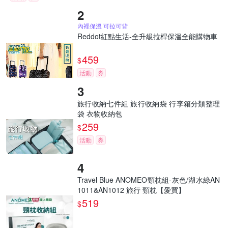
內裡保溫 可拉可背
Reddot紅點生活-全升級拉桿保溫全能購物車
459
$
活動
券
旅行收納七件組 旅行收納袋 行李箱分類整理
袋 衣物收納包
259
$
活動
券
Travel Blue ANOMEO頸枕組-灰色/湖水綠AN
1011&AN1012 旅行 頸枕【愛買】
519
$