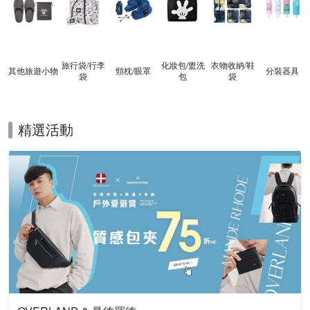
旅行袋/行李
化妝包/盥洗
衣物收納/鞋
其他旅遊小物
頸枕/眼罩
分裝器具
袋
包
袋
精選活動