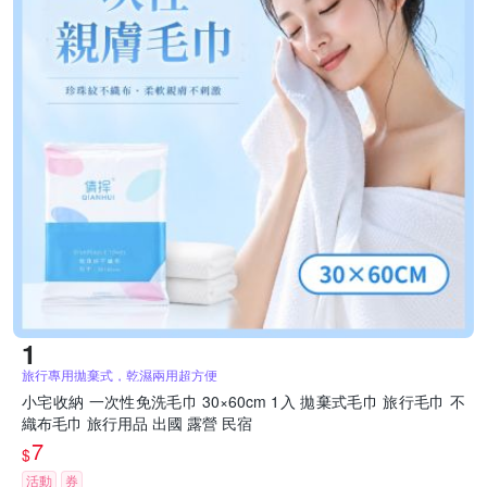
旅行專用拋棄式，乾濕兩用超方便
小宅收納 一次性免洗毛巾 30×60cm 1入 拋棄式毛巾 旅行毛巾 不
織布毛巾 旅行用品 出國 露營 民宿
7
$
活動
券