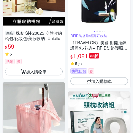
珠友 SN-20025 立體收納
商店
RFID防盜刷輕薄好收納
桶包/化妝包/美妝收納- Unicite
《TRAVELON》美國 對開拉鍊
59
$
護照包-花卉-- RFID防盜護照包
護照保護套
5
1,021
85折
$
活動
券
5
(
1
)
挑戰低價
券
加入購物車
加入購物車