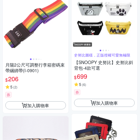
史努比圖樣，正版授權可愛無極限
【SNOOPY 史努比】史努比斜
月陽2公尺可調整行李箱密碼束
背包-4款可選
帶綑綁帶(I-0901)
699
$
206
$
5
(
6
)
5
(
2
)
券
券
加入購物車
加入購物車