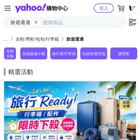
Yahoo購物中心
登入
旅遊週邊
女鞋/男鞋/包包/行李箱
旅遊週邊
全部
其他旅遊小物
旅行袋/行李袋
化妝包/盥洗包
護照套
分類
精選活動