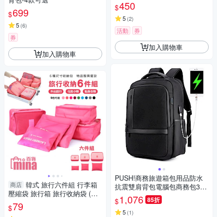
選
450
$
699
$
5
(
2
)
5
(
6
)
活動
券
券
加入購物車
加入購物車
PUSH!商務旅遊箱包用品防水
韓式 旅行六件組 行李箱
商店
抗震雙肩背包電腦包商務包3C
壓縮袋 旅行箱 旅行收納袋 (min
包旅遊包學生包男背包U51
1,076
85折
$
a百貨)【B00050】
79
$
5
(
1
)