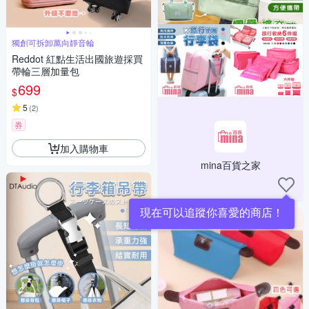
獨創可拆卸萬向靜音輪
Reddot 紅點生活出國旅遊採買
帶輪三層加量包
699
$
5
(
2
)
券
加入購物車
mina百貨之家
現在可以追蹤你喜愛的商店！