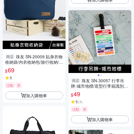
珠友 SN-20009 貼身衣物
商店
收納袋/內衣收納包/旅行收納/行
李袋/分類收納-Unicite
69
$
5
珠友 SN-30057 行李吊
商店
活動
券
牌-城市地標/造型行李箱識別
牌/票卡套/行李掛牌/防丟姓名
49
$
加入購物車
牌/旅行吊卡
5
(
1
)
活動
券
加入購物車