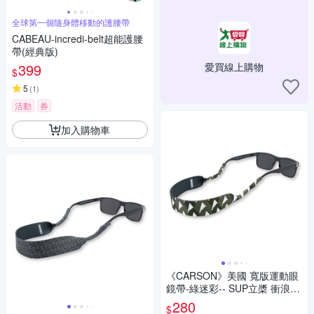
全球第一個隨身體移動的護腰帶
CABEAU-incredi-belt超能護腰
帶(經典版)
399
愛買線上購物
$
5
(
1
)
活動
券
加入購物車
《CARSON》美國 寬版運動眼
鏡帶-綠迷彩-- SUP立槳 衝浪
浮潛 海邊泳池 水上運動
280
$