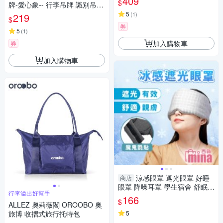
409
$
牌-愛心象-- 行李吊牌 識別吊牌
1對/包(NRR33dB降噪規格,露
登機牌 姓名牌
營助眠器,小耳道適用)
5
(
1
)
219
$
券
5
(
1
)
加入購物車
券
加入購物車
涼感眼罩 遮光眼罩 好睡
商店
眼罩 降噪耳罩 學生宿舍 舒眠眼
行李溢出好幫手
罩 辦公午休(mina百貨)【F067
166
$
ALLEZ 奧莉薇閣 OROOBO 奧
0】
旅博 收摺式旅行托特包
5