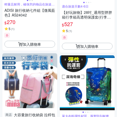
輕量且耐用，確保您的物品在旅途中
適合旅遊天數4-6日
保持整齊
ADISI 旅行收納七件組【微風藍
【好玩旅物】28吋_通用型胖胖
色】AS24042
箱行李箱高透明保護套(行李箱
270
套 保護套 pvc防刮 透明保護套
$
527
$
行李箱防護 防塵套)
5
(
1
)
5
(
1
)
券
券
加入購物車
加入購物車
大容量旅行收納袋 拉桿包
商店
萊卡布料彈性材質，厚實防刮耐磨