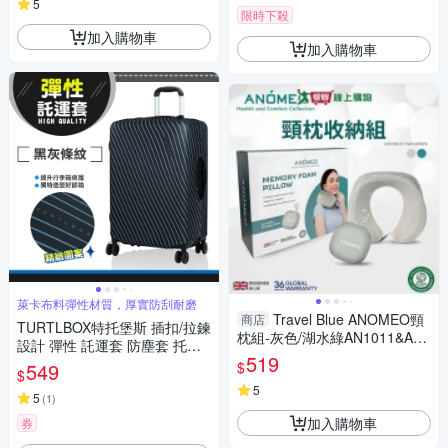
5
限時下殺
加入購物車
加入購物車
萊卡布料彈性材質，厚實防刮耐磨
Travel Blue ANOMEO頸
商店
TURTLBOX特托堡斯 插扣/拉鍊
枕組-灰色/湖水綠AN1011&AN1
設計 彈性 託運套 防塵套 托運
012 旅行 頸枕【愛買】
519
套 L號 (黑灰條紋)
$
549
$
5
5
(
1
)
加入購物車
券