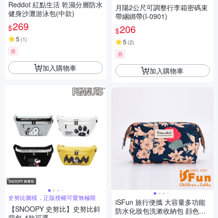
Reddot 紅點生活 乾濕分層防水
月陽2公尺可調整行李箱密碼束
健身沙灘游泳包(中款)
帶綑綁帶(I-0901)
269
206
$
$
5
(
1
)
5
(
2
)
券
券
加入購物車
加入購物車
史努比圖樣，正版授權可愛無極限
iSFun 旅行便攜 大容量多功能
【SNOOPY 史努比】史努比斜
防水化妝包洗漱收納包 顔色可
背包-4款可選