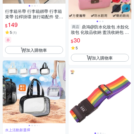
行李箱吊帶 行李箱綁帶 行李箱
束帶 拉桿掛環 旅行箱配件 登山
扣 多功能掛鉤 鑰匙圈 扣環 防
149
$
鼎鴻@防水化妝包 水餃化
商店
盜
妝包 化妝品收納 盥洗收納包 糖
5
(
1
)
果色 水餃包 洗漱包 零錢包 外
30
券
$
出旅行
5
加入購物車
加入購物車
水上活動新選擇