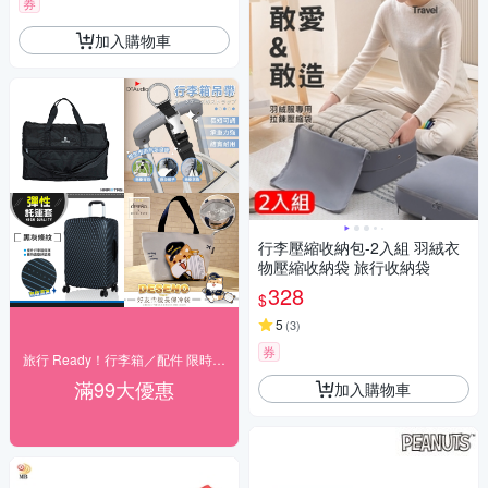
券
加入購物車
行李壓縮收納包-2入組 羽絨衣
物壓縮收納袋 旅行收納袋
328
$
5
(
3
)
券
旅行 Ready！行李箱／配件 限時下殺
滿99大優惠
加入購物車