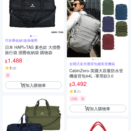
可折疊收納 隨身攜帶
日本 HAPI+TAS 素色款 大摺疊
旅行袋 摺疊收納袋 購物袋
1,488
$
全開式多夾層背包媲美登機箱
5
(
2
)
CabinZero-英國大容量防水登
券
機後背包44L -軍用款3.0
3,492
$
加入購物車
5
(
1
)
活動
券
加入購物車