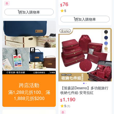
車自行車皆可使用 行李箱掛鉤
76
券
$
行李綁帶
5
加入購物車
加入購物車
跨店活動
【笛森諾Deseno】多功能旅行
滿1,288元折100、滿
收納七件組-安哥拉紅
1,888元折$200
1,190
$
5
(
1
)
券