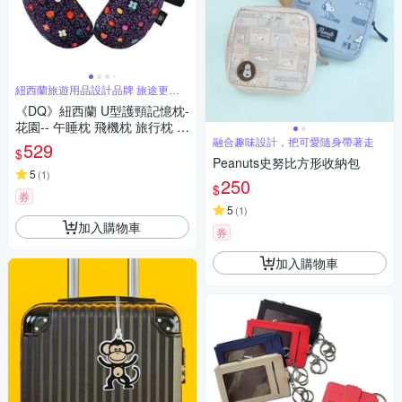
紐西蘭旅遊用品設計品牌 旅途更舒
適
《DQ》紐西蘭 U型護頸記憶枕-
花園-- 午睡枕 飛機枕 旅行枕 護
頸枕 U行枕
融合趣味設計，把可愛隨身帶著走
529
$
Peanuts史努比方形收納包
5
(
1
)
250
$
券
5
(
1
)
加入購物車
券
加入購物車