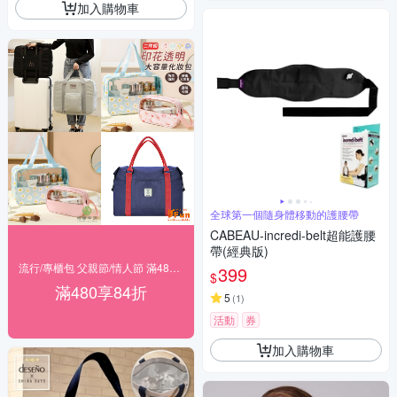
加入購物車
全球第一個隨身體移動的護腰帶
CABEAU-incredi-belt超能護腰
帶(經典版)
流行/專櫃包 父親節/情人節 滿480享84折
399
$
滿480享84折
5
(
1
)
活動
券
加入購物車