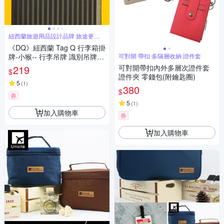
紐西蘭旅遊用品設計品牌 旅途更舒
適
《DQ》紐西蘭 Tag Q 行李箱掛
牌-小猴-- 行李吊牌 識別吊牌
可對開 帶扣 多隔層收納 證件套
登機牌 姓名牌
219
可對開帶扣內外多層次證件套
$
證件夾 零錢包(附鑰匙圈)
5
(
1
)
380
$
券
5
(
1
)
加入購物車
券
加入購物車