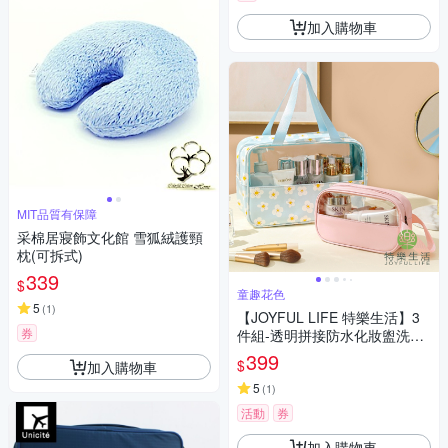
加入購物車
MIT品質有保障
采棉居寢飾文化館 雪狐絨護頸
枕(可拆式)
339
$
童趣花色
5
(
1
)
【JOYFUL LIFE 特樂生活】3
券
件組-透明拼接防水化妝盥洗收
納包
399
$
加入購物車
5
(
1
)
活動
券
加入購物車