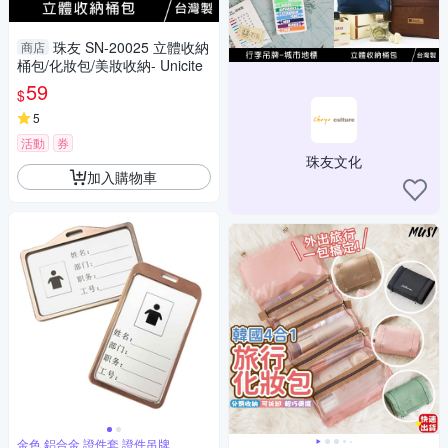
珠友 SN-20025 立體收納
商店
桶包/化妝包/美妝收納- Unicite
59
$
5
活動
券
珠友文化
加入購物車
金色 鋁合金 證件套 證件吊牌