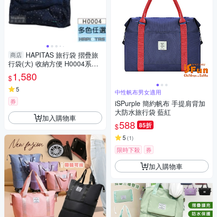
HAPITAS 旅行袋 摺疊旅
商店
行袋(大) 收納方便 H0004系列
得意時袋
1,580
$
5
中性帆布男女適用
券
iSPurple 簡約帆布 手提肩背加
大防水旅行袋 藍紅
加入購物車
588
85折
$
5
(
1
)
限時下殺
券
加入購物車