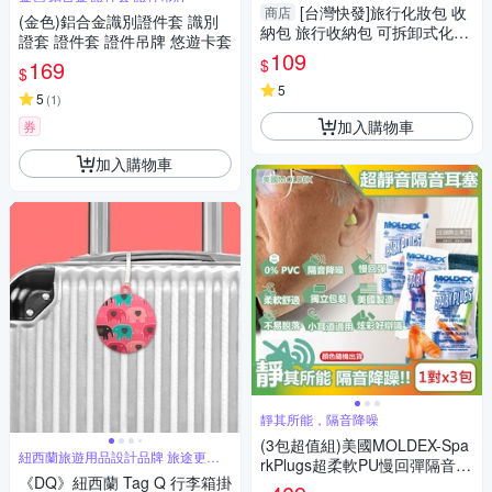
[台灣快發]旅行化妝包 收
商店
(金色)鋁合金識別證件套 識別
納包 旅行收納包 可拆卸式化妝
證套 證件套 證件吊牌 悠遊卡套
包 美妝收納包 盥洗包 旅行小包
109
$
169
化妝包
$
5
5
(
1
)
加入購物車
券
加入購物車
靜其所能，隔音降噪
(3包超值組)美國MOLDEX-Spa
紐西蘭旅遊用品設計品牌 旅途更舒
rkPlugs超柔軟PU慢回彈隔音靜
適
《DQ》紐西蘭 Tag Q 行李箱掛
音耳塞-型號6604不挑色炫彩版