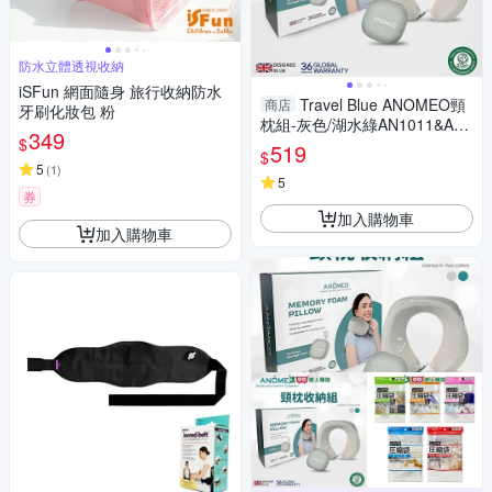
防水立體透視收納
iSFun 網面隨身 旅行收納防水
Travel Blue ANOMEO頸
商店
牙刷化妝包 粉
枕組-灰色/湖水綠AN1011&AN1
349
$
012 旅行 頸枕【愛買】
519
$
5
(
1
)
5
券
加入購物車
加入購物車