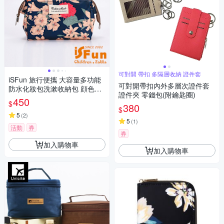
可對開 帶扣 多隔層收納 證件套
iSFun 旅行便攜 大容量多功能
可對開帶扣內外多層次證件套
防水化妝包洗漱收納包 顔色可
證件夾 零錢包(附鑰匙圈)
選
450
$
380
$
5
(
2
)
5
(
1
)
活動
券
券
加入購物車
加入購物車