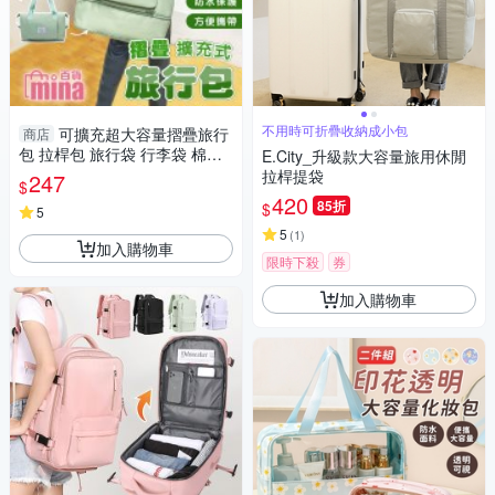
不用時可折疊收納成小包
可擴充超大容量摺疊旅行
商店
包 拉桿包 旅行袋 行李袋 棉被
E.City_升級款大容量旅用休閒
袋 手提包(mina百貨)【B0011
拉桿提袋
247
$
3】
420
85折
$
5
5
(
1
)
加入購物車
限時下殺
券
加入購物車