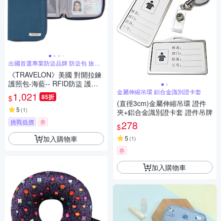
出國首選專業防盜品牌 防盜包 旅遊
配件
《TRAVELON》美國 對開拉鍊
護照包-海藍-- RFID防盜 護照
保護套 護照包 多功能收納包
金屬伸縮吊環 鋁合金識別證卡套
1,021
85折
$
(直徑3cm)金屬伸縮吊環 證件
5
(
1
)
夾+鋁合金識別證卡套 證件吊牌
挑戰低價
券
278
$
加入購物車
5
(
1
)
券
加入購物車