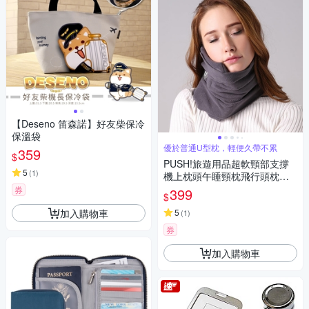
【Deseno 笛森諾】好友柴保冷
保溫袋
優於普通U型枕，輕便久帶不累
359
$
PUSH!旅遊用品超軟頸部支撐
5
(
1
)
機上枕頭午睡頸枕飛行頭枕旅
行枕頸椎枕S57
券
399
$
加入購物車
5
(
1
)
券
加入購物車