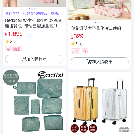
像行李箱一樣好裝180翻蓋，衣物一
目瞭然
Reddot紅點生活 輕旅行乾濕分
離後背包+帶輪三層加量包(180
印花透明大容量化妝二件組
度翻蓋/18吋大容量/萬向輪/折
1,699
$
329
疊收納袋)(買1送1)
$
5
(
1
)
5
(
1
)
券
贈品
活動
券
加入購物車
加入購物車