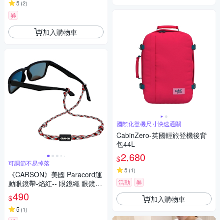
5
(
2
)
券
加入購物車
國際化登機尺寸快速通關
CabinZero-英國輕旅登機後背
包44L
2,680
$
可調節不易掉落
5
(
1
)
《CARSON》美國 Paracord運
活動
券
動眼鏡帶-焰紅-- 眼鏡繩 眼鏡固
定帶 防滑眼鏡繩 墨鏡繩 運動眼
490
$
加入購物車
鏡繩
5
(
1
)