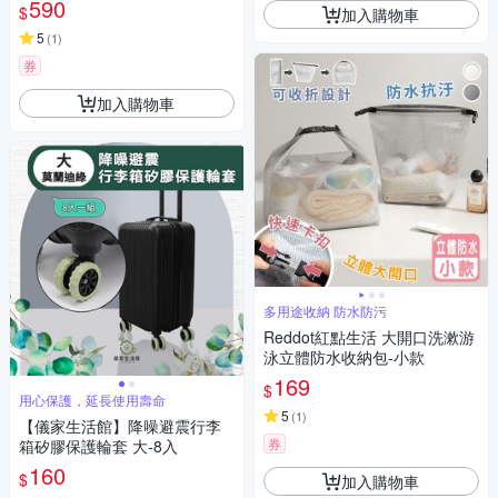
590
$
加入購物車
5
(
1
)
券
加入購物車
多用途收納 防水防污
Reddot紅點生活 大開口洗漱游
泳立體防水收納包-小款
169
$
用心保護，延長使用壽命
5
(
1
)
【儀家生活館】降噪避震行李
券
箱矽膠保護輪套 大-8入
160
$
加入購物車