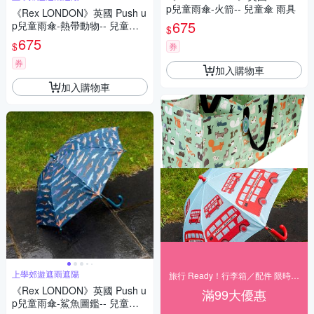
p兒童雨傘-火箭-- 兒童傘 雨具
《Rex LONDON》英國 Push u
675
p兒童雨傘-熱帶動物-- 兒童傘
$
雨具
675
$
券
券
加入購物車
加入購物車
上學郊遊遮雨遮陽
旅行 Ready！行李箱／配件 限時下殺
《Rex LONDON》英國 Push u
滿99大優惠
p兒童雨傘-鯊魚圖鑑-- 兒童傘