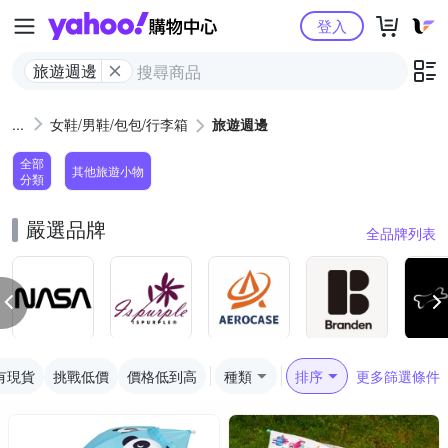
Yahoo購物中心
登入
旅遊週邊
女鞋/男鞋/包包/行李箱
旅遊週邊
全部
其他旅遊小物
分類
嚴選品牌
全品牌列表
有現貨
挑戰低價
價格低到高
種類
排序
更多篩選條件