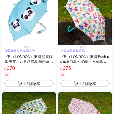
可愛圖繪兒童專用設計
上學郊遊遮雨遮陽
《Rex LONDON》英國 兒童雨
《Rex LONDON》英國 Push u
傘-熊貓-- 八骨遮陽傘 晴雨傘
p兒童雨傘-小恐龍-- 兒童傘 雨
直傘 長柄雨傘 學童小傘
具
670
675
$
$
券
券
加入購物車
加入購物車