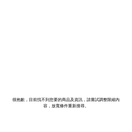
很抱歉，目前找不到您要的商品及資訊，請嘗試調整限縮內
容，放寬條件重新搜尋。