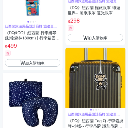
紐西蘭旅遊用品設計品牌 旅途更舒
適
《DQ》紐西蘭 輕旅眼罩-環遊
世界-- 睡眠眼罩 遮光眼罩
298
$
紐西蘭旅遊用品設計品牌 旅途更舒
券
適
《DQ&CO》紐西蘭 行李綁帶
加入購物車
(動物森林180cm) | 行李箱固定
帶 扣帶 束帶 綑綁帶 旅行箱帶
499
$
行李束帶
券
加入購物車
紐西蘭旅遊用品設計品牌 旅途更舒
適
《DQ》紐西蘭 Tag Q 行李箱掛
牌-小猴-- 行李吊牌 識別吊牌