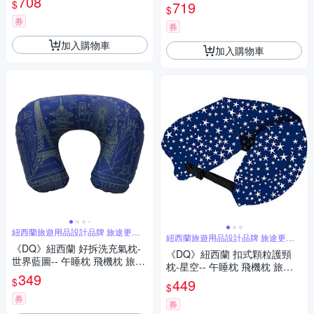
708
$
719
$
券
券
加入購物車
加入購物車
紐西蘭旅遊用品設計品牌 旅途更舒
紐西蘭旅遊用品設計品牌 旅途更舒
適
適
《DQ》紐西蘭 好拆洗充氣枕-
《DQ》紐西蘭 扣式顆粒護頸
世界藍圖-- 午睡枕 飛機枕 旅行
枕-星空-- 午睡枕 飛機枕 旅行
枕 護頸枕 U行枕
349
枕 護頸枕 U行枕
$
449
$
券
券