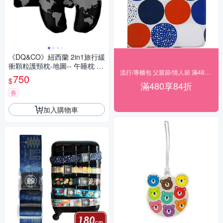
《DQ&CO》紐西蘭 2in1旅行緩
衝顆粒護頸枕-地圖-- 午睡枕 飛
流行/專櫃包 父親節/情人節 滿480享84折
機枕 旅行枕 護頸枕 U行枕
750
$
滿480享84折
券
加入購物車