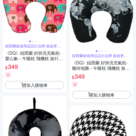
紐西蘭旅遊用品設計品牌 旅途更舒
適
《DQ》紐西蘭 好拆洗充氣枕-
紐西蘭旅遊用品設計品牌 旅途更舒
愛心象-- 午睡枕 飛機枕 旅行枕
適
《DQ》紐西蘭 好拆洗充氣枕-
護頸枕 U行枕
349
$
幾何地圖-- 午睡枕 飛機枕 旅行
枕 護頸枕 U行枕
349
券
$
券
加入購物車
加入購物車