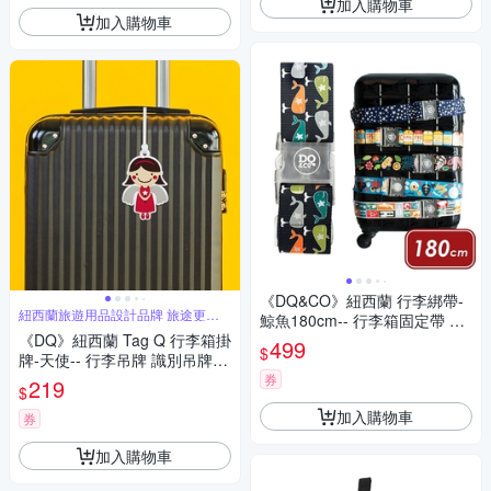
加入購物車
加入購物車
《DQ&CO》紐西蘭 行李綁帶-
紐西蘭旅遊用品設計品牌 旅途更舒
鯨魚180cm-- 行李箱固定帶 扣
適
《DQ》紐西蘭 Tag Q 行李箱掛
帶 束帶 綑綁帶 旅行箱帶 行李
499
$
牌-天使-- 行李吊牌 識別吊牌
束帶
登機牌 姓名牌
券
219
$
加入購物車
券
加入購物車