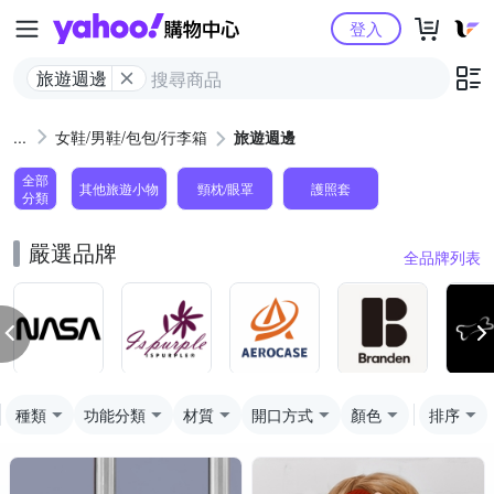
Yahoo購物中心
登入
旅遊週邊
女鞋/男鞋/包包/行李箱
旅遊週邊
全部
其他旅遊小物
頸枕/眼罩
護照套
分類
嚴選品牌
全品牌列表
種類
功能分類
材質
開口方式
顏色
排序