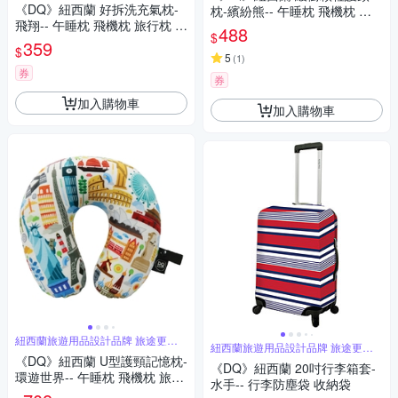
《DQ》紐西蘭 好拆洗充氣枕-
枕-繽紛熊-- 午睡枕 飛機枕 旅
飛翔-- 午睡枕 飛機枕 旅行枕 護
行枕 護頸枕 U行枕
488
$
頸枕 U行枕
359
$
5
(
1
)
券
券
加入購物車
加入購物車
紐西蘭旅遊用品設計品牌 旅途更舒
紐西蘭旅遊用品設計品牌 旅途更舒
適
適
《DQ》紐西蘭 U型護頸記憶枕-
《DQ》紐西蘭 20吋行李箱套-
環遊世界-- 午睡枕 飛機枕 旅行
水手-- 行李防塵袋 收納袋
枕 護頸枕 U行枕