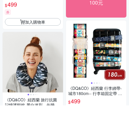
100元
扣帶 束帶 綑綁帶 旅行箱帶 行
499
$
李束帶
券
加入購物車
《DQ&CO》紐西蘭 行李綁帶-
城市180cm-- 行李箱固定帶 扣
帶 束帶 綑綁帶 旅行箱帶 行李
《DQ&CO》紐西蘭 旅行抗菌
499
$
束帶
記憶護頸枕-黑白迷彩-- 午睡枕
5
(
1
)
飛機枕 旅行枕 護頸枕 U行枕
1,130
$
券
券
加入購物車