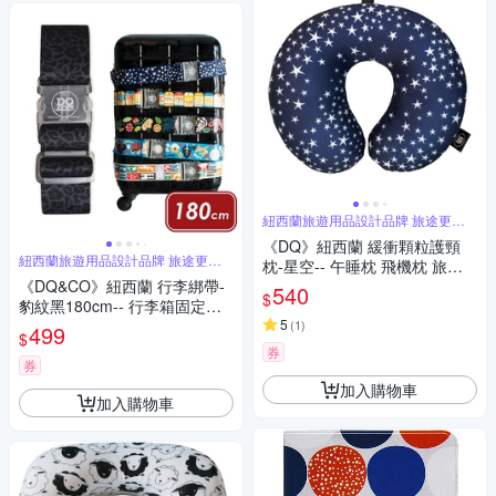
紐西蘭旅遊用品設計品牌 旅途更舒
適
《DQ》紐西蘭 緩衝顆粒護頸
紐西蘭旅遊用品設計品牌 旅途更舒
枕-星空-- 午睡枕 飛機枕 旅行
適
《DQ&CO》紐西蘭 行李綁帶-
枕 護頸枕 U行枕
540
$
豹紋黑180cm-- 行李箱固定帶
扣帶 束帶 綑綁帶 旅行箱帶 行
5
(
1
)
499
$
李束帶
券
券
加入購物車
加入購物車