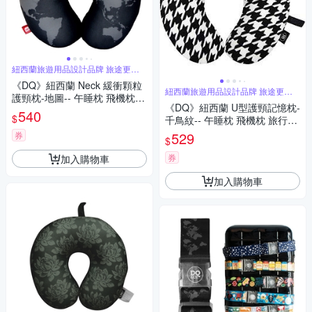
紐西蘭旅遊用品設計品牌 旅途更舒
適
《DQ》紐西蘭 Neck 緩衝顆粒
紐西蘭旅遊用品設計品牌 旅途更舒
護頸枕-地圖-- 午睡枕 飛機枕
適
《DQ》紐西蘭 U型護頸記憶枕-
旅行枕 護頸枕 U行枕
540
$
千鳥紋-- 午睡枕 飛機枕 旅行枕
護頸枕 U行枕
529
券
$
券
加入購物車
加入購物車