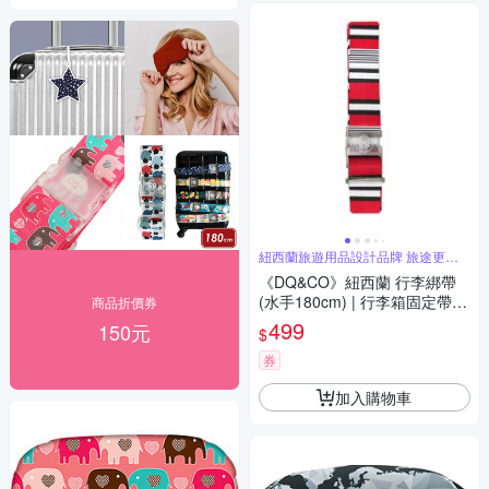
紐西蘭旅遊用品設計品牌 旅途更舒
適
《DQ&CO》紐西蘭 行李綁帶
(水手180cm) | 行李箱固定帶
商品折價券
扣帶 束帶 綑綁帶 旅行箱帶 行
499
150元
$
李束帶
券
加入購物車