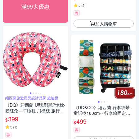
滿99大優惠
5
(
2
)
券
加入購物車
紐西蘭旅遊用品設計品牌 旅途更舒
適
《DQ》紐西蘭 U型護頸記憶枕-
《DQ&CO》紐西蘭 行李綁帶-
粉紅兔-- 午睡枕 飛機枕 旅行枕
童話樹180cm-- 行李箱固定帶
護頸枕 U行枕
399
扣帶 束帶 綑綁帶 旅行箱帶 行
$
499
$
李束帶
5
(
1
)
券
券