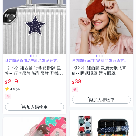
紐西蘭旅遊用品設計品牌 旅途更舒
紐西蘭旅遊用品設計品牌 旅途更舒
適
適
《DQ》紐西蘭 行李箱掛牌-星
《DQ》紐西蘭 親膚安眠眼罩-
空-- 行李吊牌 識別吊牌 登機牌
紅-- 睡眠眼罩 遮光眼罩
姓名牌
219
381
$
$
4.9
(
4
)
券
券
加入購物車
加入購物車