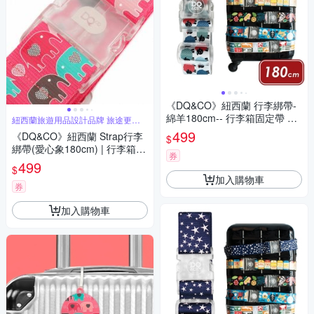
《DQ&CO》紐西蘭 行李綁帶-
綿羊180cm-- 行李箱固定帶 扣
紐西蘭旅遊用品設計品牌 旅途更舒
適
帶 束帶 綑綁帶 旅行箱帶 行李
499
《DQ&CO》紐西蘭 Strap行李
$
束帶
綁帶(愛心象180cm) | 行李箱固
券
定帶 扣帶 束帶 綑綁帶 旅行箱
499
$
帶 行李束帶
加入購物車
券
加入購物車