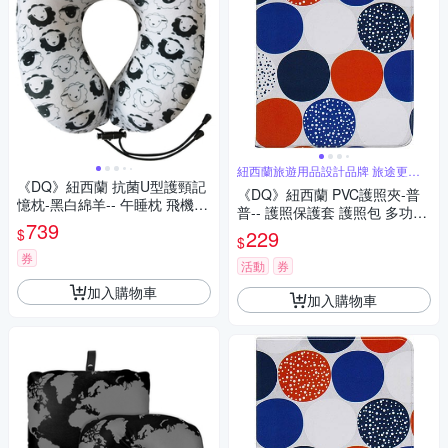
紐西蘭旅遊用品設計品牌 旅途更舒
適
《DQ》紐西蘭 抗菌U型護頸記
《DQ》紐西蘭 PVC護照夾-普
憶枕-黑白綿羊-- 午睡枕 飛機枕
普-- 護照保護套 護照包 多功能
旅行枕 護頸枕 U行枕
739
收納包
$
229
$
券
活動
券
加入購物車
加入購物車