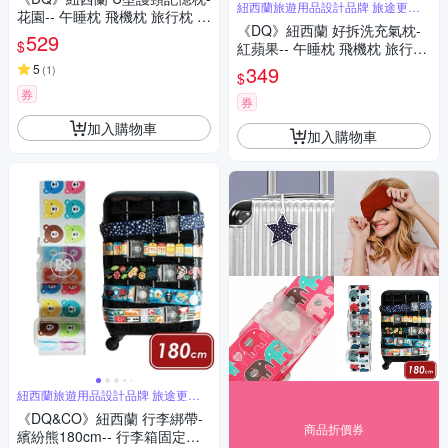
紐西蘭旅遊用品設計品牌 旅途更舒
花園-- 午睡枕 飛機枕 旅行枕 護
適
《DQ》紐西蘭 好拆洗充氣枕-
頸枕 U行枕
529
$
紅蘋果-- 午睡枕 飛機枕 旅行枕
護頸枕 U行枕
5
349
(
1
)
$
券
券
加入購物車
加入購物車
紐西蘭旅遊用品設計品牌 旅途更舒
適
《DQ&CO》紐西蘭 行李綁帶-
商品折價券
繽紛熊180cm-- 行李箱固定帶