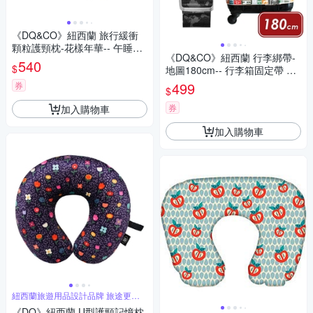
《DQ&CO》紐西蘭 旅行緩衝
顆粒護頸枕-花樣年華-- 午睡枕
《DQ&CO》紐西蘭 行李綁帶-
飛機枕 旅行枕 護頸枕 U行枕
540
$
地圖180cm-- 行李箱固定帶 扣
帶 束帶 綑綁帶 旅行箱帶 行李
499
券
$
束帶
券
加入購物車
加入購物車
紐西蘭旅遊用品設計品牌 旅途更舒
適
《DQ》紐西蘭 U型護頸記憶枕-