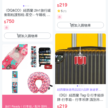
登機牌 姓名牌
219
$
《DQ&CO》紐西蘭 2in1旅行緩
5
(
1
)
衝顆粒護頸枕-星空-- 午睡枕 飛
券
機枕 旅行枕 護頸枕 U行枕
750
$
加入購物車
券
加入購物車
紐西蘭旅遊用品設計品牌 旅途更舒
適
《DQ》紐西蘭 Tag Q 行李箱掛
牌-行李箱-- 行李吊牌 識別吊牌
登機牌 姓名牌
219
$
旅行 Ready！行李箱／配件 限時下殺