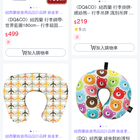
《DQ&CO》紐西蘭 行李掛牌-
紐西蘭旅遊用品設計品牌 旅途更舒
繽紛熊-- 行李吊牌 識別吊牌 登
適
機牌 姓名牌
《DQ&CO》紐西蘭 行李綁帶-
219
$
世界藍圖180cm-- 行李箱固定
5
(
2
)
帶 扣帶 束帶 綑綁帶 旅行箱帶
499
$
行李束帶
券
券
加入購物車
加入購物車
紐西蘭旅遊用品設計品牌 旅途更舒
適
紐西蘭旅遊用品設計品牌 旅途更舒
《DQ》紐西蘭 緩衝顆粒護頸
適