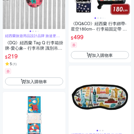
《DQ&CO》紐西蘭 行李綁帶-
星空180cm-- 行李箱固定帶 扣
帶 束帶 綑綁帶 旅行箱帶 行李
499
紐西蘭旅遊用品設計品牌 旅途更舒
$
適
束帶
《DQ》紐西蘭 Tag Q 行李箱掛
券
牌-愛心象-- 行李吊牌 識別吊牌
登機牌 姓名牌
219
加入購物車
$
5
(
1
)
券
加入購物車