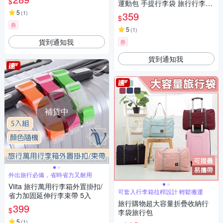
$
運動包 手提行李袋 旅行行李箱
拉桿包 游泳收納包
5
(
1
)
359
$
券
5
(
1
)
貨到通知我
券
貨到通知我
補貨中
外出旅行必備，省時省力又耐用
Viita 旅行萬用行李箱外置掛扣/
可套入行李箱拉桿設計 輕鬆搬運
省力加固延伸行李束帶 5入
旅行購物超大容量折疊收納行
399
$
李袋旅行包
5
(
1
)