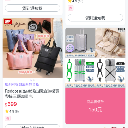
4.9
(
16
)
貨到通知我
券
貨到通知我
獨創可拆卸萬向靜音輪
Reddot 紅點生活出國旅遊採買
帶輪三層加量包
商品折價券
699
$
150元
4.9
(
8
)
券
加入購物車