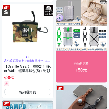
補貨中
高強度尼龍布料 超耐磨 防潑水 抗撕
商品折價券
裂
【Granite Gear】1000211 Hik
150元
er Wallet 輕量零錢包(S) / 迷彩
390
$
券
貨到通知我