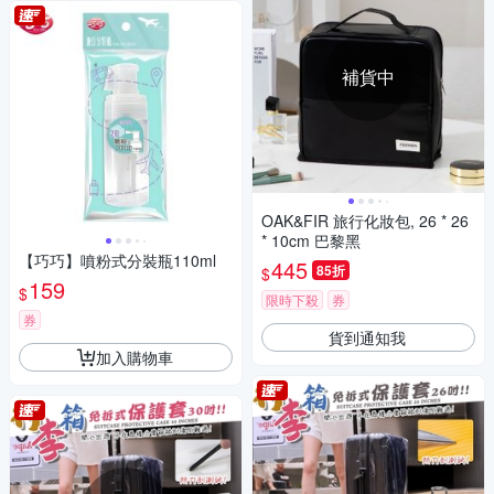
補貨中
OAK&FIR 旅行化妝包, 26 * 26
* 10cm 巴黎黑
【巧巧】噴粉式分裝瓶110ml
445
85折
$
159
$
限時下殺
券
券
貨到通知我
加入購物車