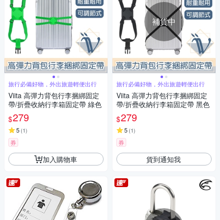
補貨中
旅行必備好物，外出旅遊輕便出行
旅行必備好物，外出旅遊輕便出行
Viita 高彈力背包行李捆綁固定
Viita 高彈力背包行李捆綁固定
帶/折疊收納行李箱固定帶 綠色
帶/折疊收納行李箱固定帶 黑色
279
279
$
$
5
5
(
1
)
(
1
)
券
券
加入購物車
貨到通知我