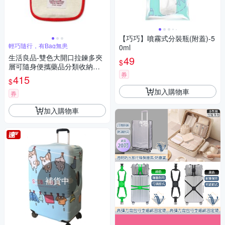
【巧巧】噴霧式分裝瓶(附蓋)-5
輕巧隨行，有Bag無患
0ml
生活良品-雙色大開口拉鍊多夾
49
$
層可隨身便攜藥品分類收納包1
券
入/袋(本品不含醫療用品,多用
415
$
途盥洗化妝包,保健品整理袋,旅
加入購物車
行急救醫療包)
券
加入購物車
補貨中