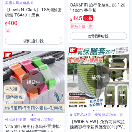
美國人氣旅遊品牌
OAK&FIR 旅行化妝包, 26 * 26
【Lewis N. Clark】 TSA海關密
* 10cm 香芋紫
碼鎖 TSA40｜黑色
445
85折
$
400
$
限時下殺
券
券
貨到通知我
貨到通知我
補貨中
補貨中
加厚PVC材質，快速開箱取物，旅途
更效率
外出旅行必備，省時省力又耐用
【WIDE VIEW】免拆前開式拉
Viita 旅行萬用行李箱外置掛扣/
鍊擴容行李箱保護套20吋(PVC
省力加固延伸行李束帶 4入