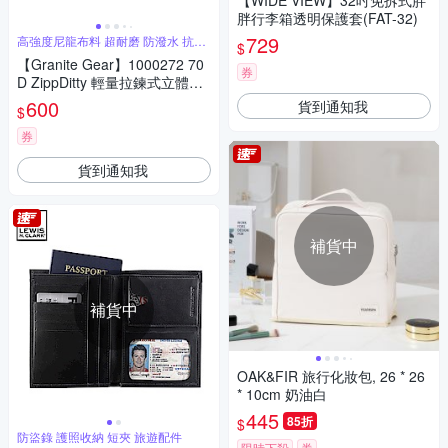
【WIDE VIEW】32吋免拆式胖
胖行李箱透明保護套(FAT-32)
729
高強度尼龍布料 超耐磨 防潑水 抗撕
$
裂
【Granite Gear】1000272 70
券
D ZippDitty 輕量拉鍊式立體收
納袋(1L) / 2入 / 月光與槳
600
貨到通知我
$
券
貨到通知我
補貨中
補貨中
OAK&FIR 旅行化妝包, 26 * 26
* 10cm 奶油白
445
85折
$
防盜錄 護照收納 短夾 旅遊配件
限時下殺
券