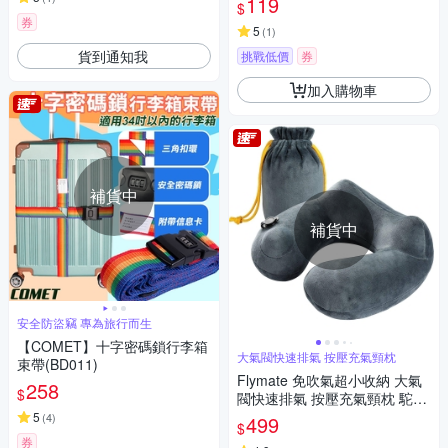
119
$
券
5
(
1
)
貨到通知我
挑戰低價
券
加入購物車
補貨中
補貨中
安全防盜竊 專為旅行而生
【COMET】十字密碼鎖行李箱
大氣閥快速排氣 按壓充氣頸枕
束帶(BD011)
Flymate 免吹氣超小收納 大氣
258
$
閥快速排氣 按壓充氣頸枕 駝峰
護頸飛機枕U型枕 可拆洗 旅行
5
(
4
)
499
$
旅遊收納
券