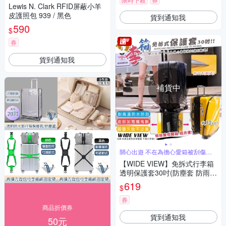
Lewis N. Clark RFID屏蔽小羊
皮護照包 939 / 黑色
貨到通知我
590
$
券
貨到通知我
補貨中
開心出遊 不在為擔心愛箱被刮傷而
難過
【WIDE VIEW】免拆式行李箱
透明保護套30吋(防塵套 防雨套
行李箱套 防刮 防髒套 免拆 耐
619
$
磨/NOPC-30)
券
商品折價券
貨到通知我
50元