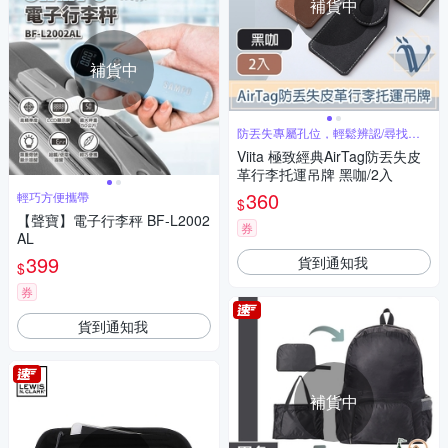
補貨中
補貨中
防丟失專屬孔位，輕鬆辨認/尋找行
李箱
Viita 極致經典AirTag防丟失皮
革行李托運吊牌 黑咖/2入
360
輕巧方便攜帶
$
【聲寶】電子行李秤 BF-L2002
券
AL
399
貨到通知我
$
券
貨到通知我
補貨中