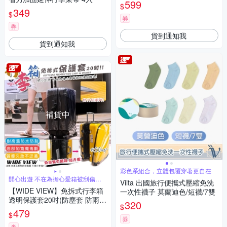
20)
599
$
349
$
券
券
貨到通知我
貨到通知我
補貨中
彩色系組合，立體包覆穿著更自在
開心出遊 不在為擔心愛箱被刮傷而
Viita 出國旅行便攜式壓縮免洗
難過
【WIDE VIEW】免拆式行李箱
一次性襪子 莫蘭迪色/短襪/7雙
透明保護套20吋(防塵套 防雨套
320
$
行李箱套 防刮 防髒套 免拆 耐
479
$
磨/NOPC-20)
券
券