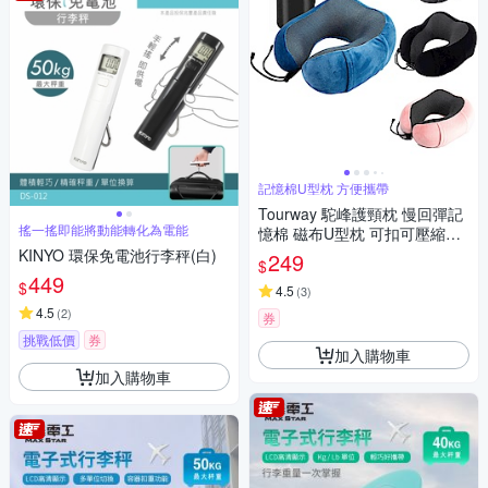
記憶棉U型枕 方便攜帶
Tourway 駝峰護頸枕 慢回彈記
搖一搖即能將動能轉化為電能
憶棉 磁布U型枕 可扣可壓縮收
納 飛行旅遊旅行 午睡枕
KINYO 環保免電池行李秤(白)
249
$
449
$
4.5
(
3
)
4.5
(
2
)
券
挑戰低價
券
加入購物車
加入購物車