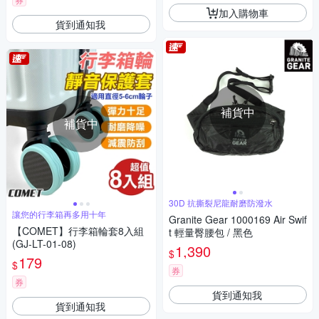
加入購物車
貨到通知我
補貨中
補貨中
30D 抗撕裂尼龍耐磨防潑水
讓您的行李箱再多用十年
Granite Gear 1000169 Air Swif
【COMET】行李箱輪套8入組
t 輕量臀腰包 / 黑色
(GJ-LT-01-08)
1,390
$
179
$
券
券
貨到通知我
貨到通知我