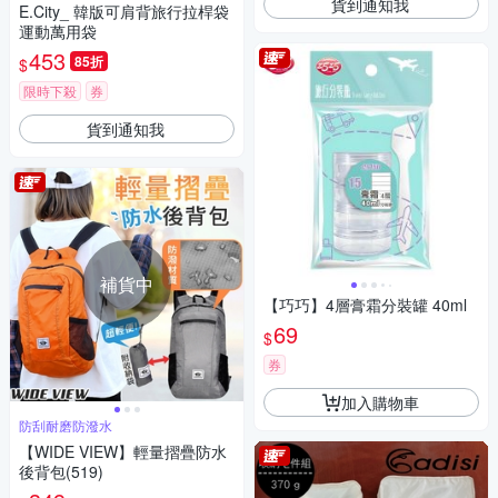
貨到通知我
E.City_ 韓版可肩背旅行拉桿袋
運動萬用袋
453
85折
$
限時下殺
券
貨到通知我
補貨中
【巧巧】4層膏霜分裝罐 40ml
69
$
券
加入購物車
防刮耐磨防潑水
【WIDE VIEW】輕量摺疊防水
後背包(519)