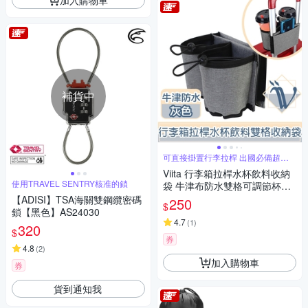
補貨中
可直接掛置行李拉桿 出國必備超方
便
Viita 行李箱拉桿水杯飲料收納
使用TRAVEL SENTRY核准的鎖
袋 牛津布防水雙格可調節杯瓶
包
【ADISI】TSA海關雙鋼纜密碼
250
$
鎖【黑色】AS24030
4.7
(
1
)
320
$
券
4.8
(
2
)
加入購物車
券
貨到通知我