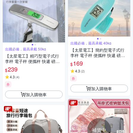
出國必備，最高承載 40kg
出國必備，最高承載 50kg
【太星電工】簡約型電子式行
李秤 電子秤 便攜秤 快遞 磅秤
【太星電工】精巧型電子式行
包裹秤 40KG 手提秤 旅行秤 行
李秤 電子秤 便攜秤 快遞 磅秤
169
$
李秤
包裹秤 50KG 手提秤 旅行秤 行
239
$
4.3
(
2
)
李秤
4.3
(
4
)
券
券
加入購物車
加入購物車
補貨中