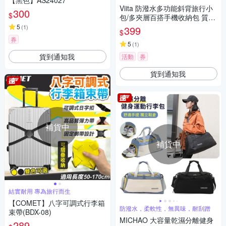
【黑色】AS24027
Viita 防潑水多功能斜背旅行小
300
$
包/多夾層百搭手機收納包 質感
黑
5
(
1
)
399
$
券
5
(
1
)
貨到通知我
活動
券
貨到通知我
補貨中
補貨中
結實耐用 專為旅行而生
【COMET】八字可調式行李箱
防潑水，柔軟性，無異味，耐刮蹭
束帶(BDX-08)
MICHAO 大容量乾濕分離健身
289