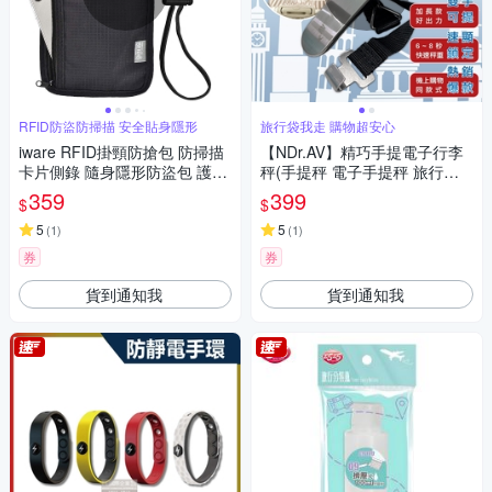
RFID防盜防掃描 安全貼身隱形
旅行袋我走 購物超安心
iware RFID掛頸防搶包 防掃描
【NDr.AV】精巧手提電子行李
卡片側錄 隨身隱形防盜包 護照
秤(手提秤 電子手提秤 旅行秤
包證件夾 旅行旅遊收納包
行李秤重/PT-903)
359
399
$
$
5
5
(
1
)
(
1
)
券
券
貨到通知我
貨到通知我