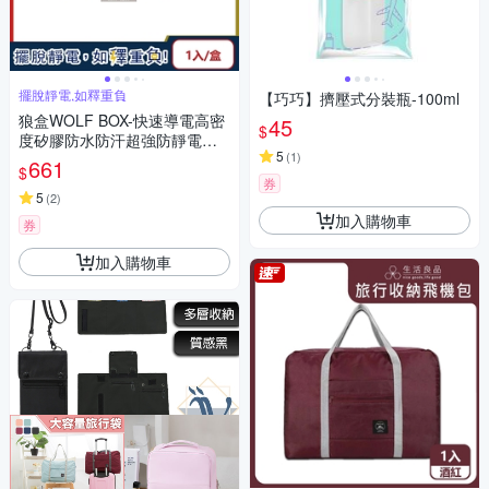
擺脫靜電,如釋重負
【巧巧】擠壓式分裝瓶-100ml
狼盒WOLF BOX-快速導電高密
45
$
度矽膠防水防汗超強防靜電手
5
(
1
)
環1入/盒 (運動型6段調整長度)
661
$
券
5
(
2
)
加入購物車
券
加入購物車