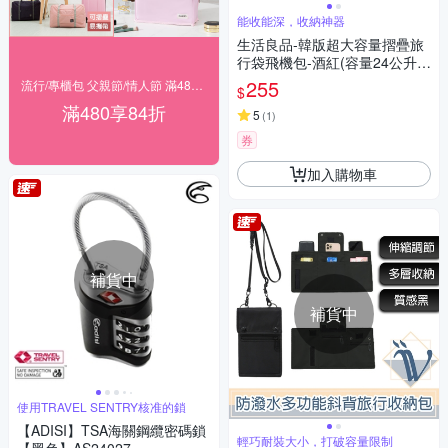
能收能深，收納神器
生活良品-韓版超大容量摺疊旅
行袋飛機包-酒紅(容量24公升
旅行箱登機箱/收納包)
255
流行/專櫃包 父親節/情人節 滿480享84折
$
滿480享84折
5
(
1
)
券
加入購物車
補貨中
補貨中
使用TRAVEL SENTRY核准的鎖
【ADISI】TSA海關鋼纜密碼鎖
輕巧耐裝大小，打破容量限制