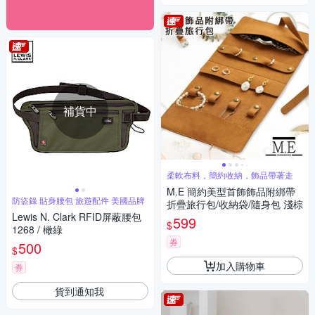
補貨中
柔軟布料，簡約收納，飾品帶著走
M.E 簡約美型首飾飾品附綁帶
防盜錄 貼身腰包 旅遊配件 美國品牌
折疊旅行包/收納袋/隨身包 淺棕
Lewis N. Clark RFID屏蔽腰包
599
$
1268 / 橄綠
券
500
$
加入購物車
券
貨到通知我