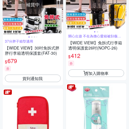
補貨中
開心出遊 不在為擔心愛箱被刮傷而
難過
37分胖子箱型適用
【WIDE VIEW】免拆式行李箱
【WIDE VIEW】30吋免拆式胖
透明保護套26吋(NOPC-26)
胖行李箱透明保護套(FAT-30)
412
$
679
$
券
券
加入購物車
貨到通知我