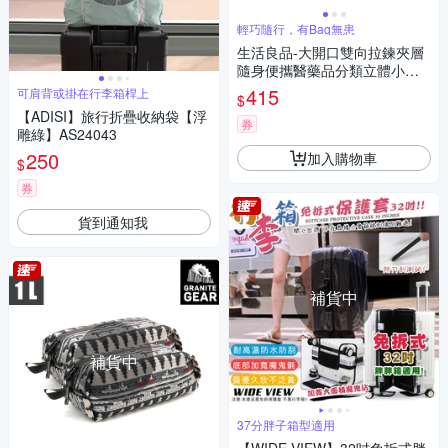
輕巧隨行，有Bag無患
生活良品-大開口雙向拉鍊夾層
隨身便攜醫藥品分類立體小收
納包1入/袋(本品不含醫療用品,
415
可肩背或掛在行李箱桿上
$
盥洗化妝包,旅行保健品整理袋,
【ADISI】旅行折疊收納袋【浮
急救醫療儲備包)
券
雕綠】AS24043
250
加入購物車
$
券
貨到通知我
補貨中
補貨中
37分胖子箱型適用