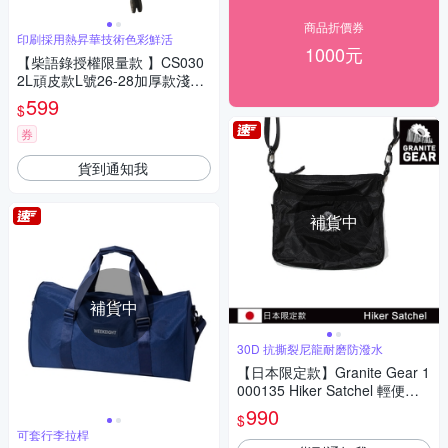
商品折價券
印刷採用熱昇華技術色彩鮮活
1000元
【柴語錄授權限量款 】CS030
2L頑皮款L號26-28加厚款淺藍
色 彈力拉桿箱保護套 行李箱套
599
$
券
貨到通知我
補貨中
補貨中
30D 抗撕裂尼龍耐磨防潑水
【日本限定款】Granite Gear 1
000135 Hiker Satchel 輕便收
納側背包 / 黑色
990
$
可套行李拉桿