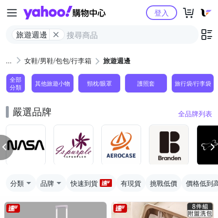
Yahoo購物中心
登入
旅遊週邊
女鞋/男鞋/包包/行李箱
旅遊週邊
全部
其他旅遊小物
頸枕/眼罩
護照套
旅行袋/行李袋
分類
嚴選品牌
全品牌列表
分類
品牌
快速到貨
有現貨
挑戰低價
價格低到