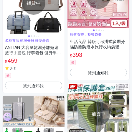
補貨中
瓶瓶有齊，整裝袋發
多種背法 乾濕分離 輕便舒適
生活良品-韓版可吊掛式多層分
隔防塵防潑水旅行收納袋盥洗
ANTIAN 大容量乾濕分離短途
包1入/袋(摺疊洗漱包,乾濕分離
旅行手提包 行李箱包 健身單肩
393
$
網包,旅行化妝包,戶外露營海灘
包 運動包 行李袋
459
$
游泳野餐萬用包)
券
3
(
1
)
貨到通知我
券
貨到通知我
補貨中