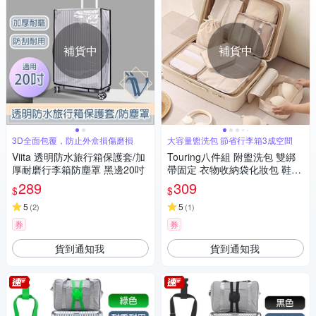
補貨中
補貨中
3D全面包覆，防止外盒損傷磨損
大容量盥洗包 節省行李箱3成空間
Viita 透明防水旅行箱保護套/加
Touring八件組 附盥洗包 雙綁
厚耐磨行李箱防塵罩 黑邊20吋
帶固定 衣物收納袋化妝包 鞋袋
行李箱旅遊收納包
289
309
$
$
5
5
(
2
)
(
1
)
券
券
貨到通知我
貨到通知我