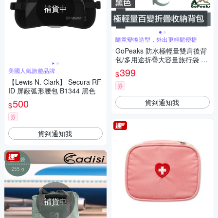
補貨中
隨意變換造型，外出更輕鬆便捷
GoPeaks 防水極輕量雙肩後背
包/多用途折疊大容量旅行袋 黑
色
399
美國人氣旅遊品牌
$
【Lewis N. Clark】 Secura RF
券
ID 屏蔽弧形腰包 B1344 黑色
500
貨到通知我
$
券
貨到通知我
補貨中