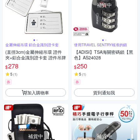
補貨中
金屬伸縮吊環 鋁合金識別證卡套
使用TRAVEL SENTRY核准的鎖
(直徑3cm)金屬伸縮吊環 證件
【ADISI】TSA海關密碼鎖【黑
夾+鋁合金識別證卡套 證件吊牌
色】AS24028
278
250
$
$
5
5
(
1
)
(
1
)
券
券
加入購物車
貨到通知我
補貨中
補貨中