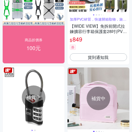
加厚PVC材質，快速開箱取物，旅途
更效率
【WIDE VIEW】免拆前開式拉
鍊擴容行李箱保護套28吋(PVC
28)
849
$
商品折價券
100元
券
貨到通知我
補貨中
補貨中