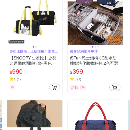
史努比圖樣，正版授權可愛無極
都會簡約加厚牛津
限
【SNOOPY 史努比】史努
iSFun 雅士鋪棉 3C防水防
比運動休閒旅行袋-黑色
撞盥洗化妝收納包 2色可選
990
399
$
$
5
5
(
1
)
(
1
)
券
活動
券