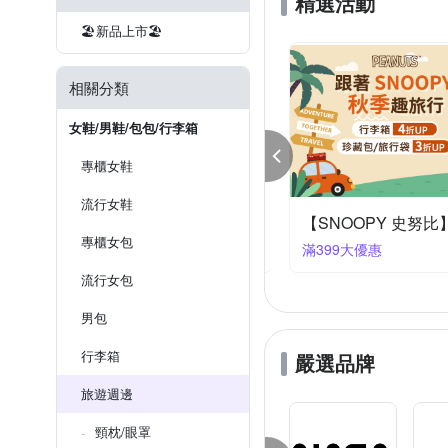
精選活動
SNOOPY 史努比
Travel
🏖️新品上市🏖️
好物良品
小宅收納
相關分類
女鞋/男鞋/包包/行李箱
專櫃女鞋
流行女鞋
 Ready！行李箱／配件 限時下殺
【SNOOPY 史努
專櫃女包
9大優惠
滿399大優惠
流行女包
男包
行李箱
嚴選品牌
旅遊週邊
頸枕/眼罩