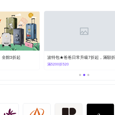
Travelblue 藍旅
URB
on
TAG
TengYue
TUCANO
比】全館3折起
滿5200折520