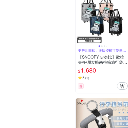
史努比圖樣，正版授權可愛無極
限
【SNOOPY 史努比】歐拉
夫/好朋友時尚拖輪旅行袋
(輪子可拆卸)-八款可選
1,680
$
5
(
1
)
券