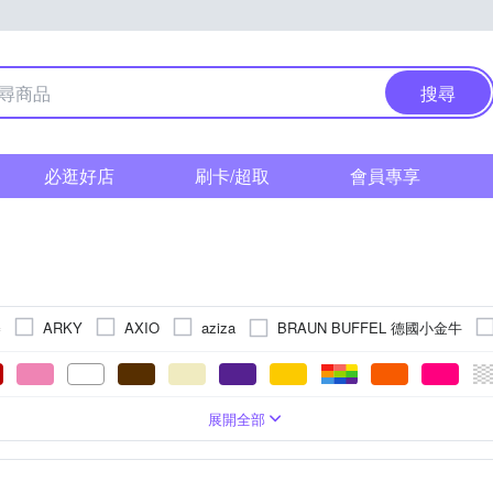
搜尋
必逛好店
刷卡/超取
會員專享
碁
BRAUN BUFFEL 德國小金牛
ARKY
AXIO
aziza
CARSON 卡薾紳
Deseno 笛森諾
CABEAU
DANICA
FJ 行李箱
ELLE
EZlife
FJ
GO TRAVEL
HAP
維
壓釦式
包
行枕
後背
合成皮
包袋掛帶/掛勾
無
牛皮
束口式
旅行眼罩/拖鞋
布面
展開式(無收合)
行李吊牌
帆布
羊皮
行李束帶
PVC
展開全部
JOYFUL LIFE 特
VEL
iSFun
iSPurple
JC Collection
免洗寢具/旅行毯
收納袋
行李車
紙香皂
atador 鬥牛士
Mr.Box
NIKE
PORTER INTERNATIONAL