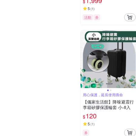
1,999
$
5
(
1
)
活動
券
用心保護，延長使用壽命
【儀家生活館】降噪避震行
李箱矽膠保護輪套 小-8入
120
$
5
(
1
)
券