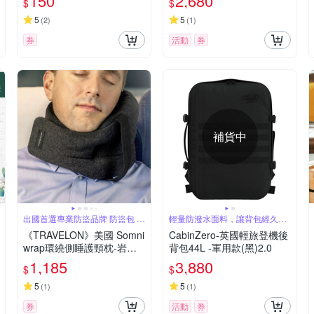
150
2,680
$
$
5
5
(
2
)
(
1
)
券
活動
券
補貨中
出國首選專業防盜品牌 防盜包 旅
輕量防潑水面料，讓背包經久耐
遊配件
用
《TRAVELON》美國 Somni
CabinZero-英國輕旅登機後
wrap環繞側睡護頸枕-岩灰--
背包44L -軍用款(黑)2.0
午睡枕 飛機枕 旅行枕 護頸
1,185
3,880
$
$
枕 U行枕
5
5
(
1
)
(
1
)
券
活動
券