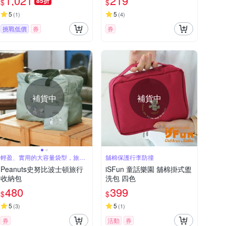
1,021
219
85折
$
$
能收納包
輪子保護套 矽膠輪套 靜音
輪保護套 拉桿箱輪子套
5
5
(
1
)
(
4
)
挑戰低價
券
券
補貨中
補貨中
輕盈、實用的大容量袋型，旅行
舖棉保護行李防撞
的最萌旅伴
Peanuts史努比波士頓旅行
iSFun 童話樂園 舖棉掛式盥
收納包
洗包 四色
480
399
$
$
5
5
(
3
)
(
1
)
券
活動
券