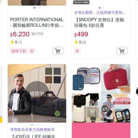
史努比圖樣，正版授權可愛無極
限
PORTER INTERNATIONAL
【SNOOPY 史努比】塗鴉
- 圓筒輪廓ROLLIN行李袋
珍藏包-5款任選
(附迷你萬用包) - 黑
6,230
499
$6,750
$
$
5
5
(
1
)
(
2
)
限時下殺
券
券
補貨中
厚實帆布承重力強耐磨耐用
【JOYFUL LIFE 特樂生