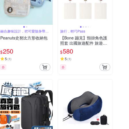
融合趣味設計，把可愛隨身帶著
旅行，輕巧Pass
走
Peanuts史努比方形收納包
【Bone 蹦克】頸掛角色護
照套 出國旅遊配件 旅遊用
品 護照包 證件包 護照夾 收
250
580
$
$
納包
5
5
(
1
)
(
1
)
券
券