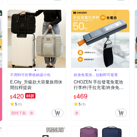
不用時可折疊收納成小包
終身免電池，拉動即可發電
E.City_升級款大容量旅用休
CHOZEN 手拉發電免電池
閒拉桿提袋
行李秤(手拉充電/終身免電
池)電子秤 便攜秤 磅秤 包裹
420
469
85折
$
$
秤 50KG
5
5
(
1
)
(
1
)
限時下殺
券
券