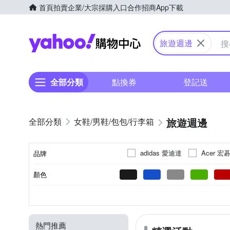
首頁
拍賣
企業/大宗採購入口
合作招商
App下載
Yahoo購物中心
旅遊週邊
全部分類
點換券
登記送
旅遊週邊
女鞋/男鞋/包包/行李箱
adidas 愛迪達
Acer 宏
品牌
Bone 蹦克
BRIC S
顏色
品牌名稱
DONGCHICHI
E.City
尼龍
旅行收納用品/分裝器具
手提
拉鍊式
收納包
3天以下
Polyester人造聚酯纖
肩背
掀開式
化妝包
3-5天
斜背
5-7天
磁釦/
盥洗
旅
材質
種類
背法
開口方式
款式(功能)
適用天數/容量
HandStyle
HAPPY TRA
鑰匙鎖/密碼鎖
拋棄式毛巾
M
LIEVO
LouiseC.
熱門推薦