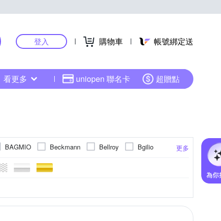
購物車
帳號綁定送
登入
看更多
uniopen 聯名卡
超贈點
BAGMIO
Beckmann
Bellroy
Bgilio
更多
DF Queenin
DQ
DRETEC
DTAudio
HAO-WAN OUTDOOR 好玩旅物
I+TAS
/綁帶
其他材質
行李秤
行李箱防塵套/膠帶
更多
樂生活
KANGOL
KAWASAKI
kiret
Reddot 紅點生活
PUSH!
Rex London