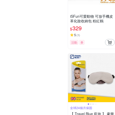
iSFun可愛動物 可放手機皮
革化妝收納包 粉紅鶴
329
$
5
(
1
)
活動
券
全球24個月保固
【 Travel Blue 藍旅 】 豪華