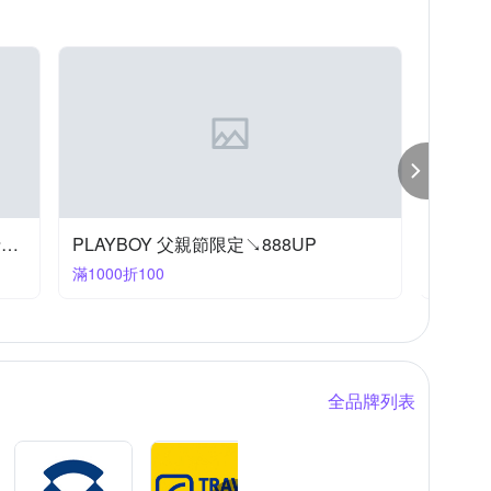
AN FOREST 都市之森
其他品牌
YESON
波特包★爸爸日常升級7折起，滿額折$520
PLAYBOY 父親節限定↘888UP
活動品
滿1000折100
滿6000
全品牌列表