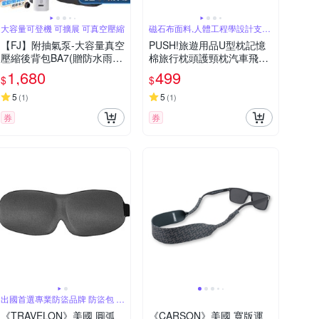
大容量可登機 可擴展 可真空壓縮
磁石布面料,人體工程學設計支撐
更有力
【FJ】附抽氣泵-大容量真空
PUSH!旅遊用品U型枕記憶
壓縮後背包BA7(贈防水雨罩
棉旅行枕頭護頸枕汽車飛機
電腦包 登機背包 旅行包 出
午睡護頸枕旅行三寶S85
1,680
499
$
$
差包 耐刮磨 乾濕分離)
5
5
(
1
)
(
1
)
券
券
出國首選專業防盜品牌 防盜包 旅
遊配件
《TRAVELON》美國 圓弧
《CARSON》美國 寬版運