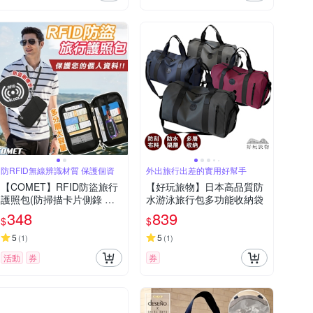
防RFID無線辨識材質 保護個資
外出旅行出差的實用好幫手
【COMET】RFID防盜旅行
【好玩旅物】日本高品質防
護照包(防掃描卡片側錄 手
水游泳旅行包多功能收納袋
機證件夾長夾 出國證件夾
348
839
$
$
旅遊收納包 護照包夾/2253-
1)
5
5
(
1
)
(
1
)
活動
券
券