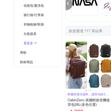
化妝包/盥洗包
旅行袋/行李袋
衣物收納/鞋袋
旅遊週邊 717 筆結果
分裝器具
看更多
男鞋
鞋材用品
輕量防潑水面料，讓背包經久耐
用
CabinZero-英國輕旅登機後
背包28L(多色任選)