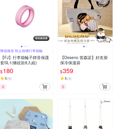
降低噪音 防止損壞行李箱輪
【FJ】行李箱輪子靜音保護
【Deseno 笛森諾】好友柴
套SL1(條紋款8入組)
保冷保溫袋
180
359
$
$
5
5
(
1
)
(
1
)
券
券