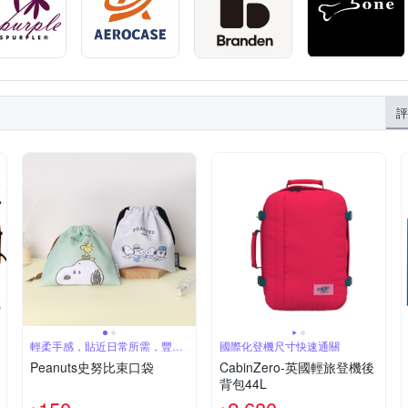
評
輕柔手感，貼近日常所需，豐富
國際化登機尺寸快速通關
你的日日好日
Peanuts史努比束口袋
CabinZero-英國輕旅登機後
背包44L