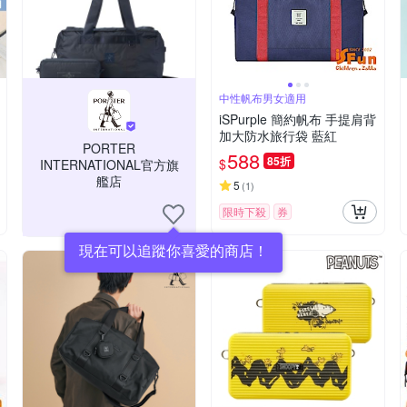
中性帆布男女適用
iSPurple 簡約帆布 手提肩背
加大防水旅行袋 藍紅
PORTER
588
85折
$
INTERNATIONAL官方旗
艦店
5
(
1
)
限時下殺
券
現在可以追蹤你喜愛的商店！