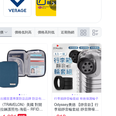
價
價格低到高
價格高到低
近期熱銷
出國首選專業防盜品牌 防盜包 旅
行李箱靜音輪套組 有效保護輪子
遊配件
《TRAVELON》美國 對開
Odyssey奧德 【靜音款】行
拉鍊護照包-海藍-- RFID防
李箱靜音輪套組 靜音降噪 8
盜 護照保護套 護照包 多功
入一組 防磨損 防髒 腳輪套