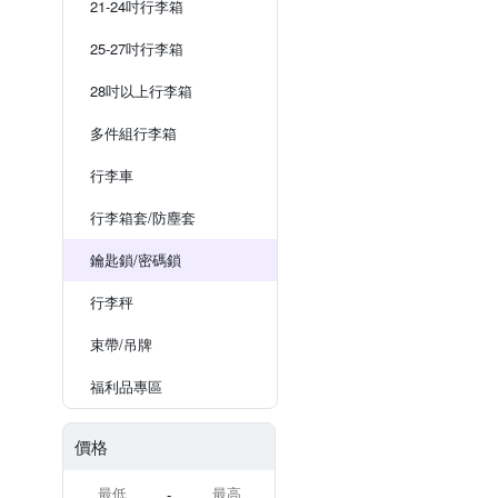
21-24吋行李箱
25-27吋行李箱
28吋以上行李箱
多件組行李箱
行李車
行李箱套/防塵套
鑰匙鎖/密碼鎖
行李秤
束帶/吊牌
福利品專區
價格
-