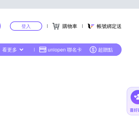
購物車
帳號綁定送
登入
看更多
uniopen 聯名卡
超贈點