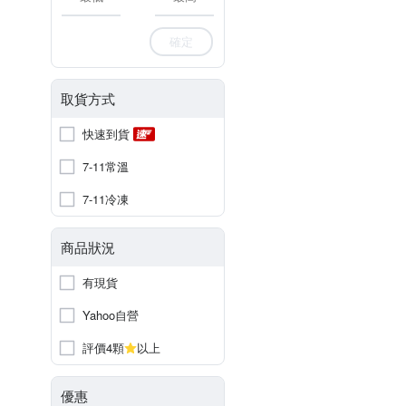
確定
取貨方式
快速到貨
7-11常溫
7-11冷凍
商品狀況
有現貨
Yahoo自營
評價4顆
以上
優惠