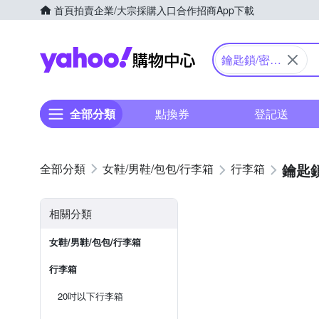
首頁
拍賣
企業/大宗採購入口
合作招商
App下載
Yahoo購物中心
鑰匙鎖/密碼
鎖
全部分類
點換券
登記送
鑰匙
女鞋/男鞋/包包/行李箱
行李箱
相關分類
女鞋/男鞋/包包/行李箱
行李箱
20吋以下行李箱