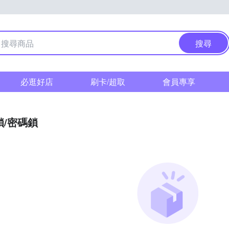
搜尋
必逛好店
刷卡/超取
會員專享
鎖/密碼鎖