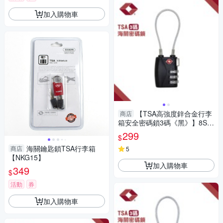
加入購物車
【TSA高強度鋅合金行李
商店
箱安全密碼鎖3碼《黑》】8SG
TSA7191/防盜鎖/海關鎖/行李
299
$
鎖
海關鑰匙鎖TSA行李箱
商店
5
【NKG15】
加入購物車
349
$
活動
券
加入購物車