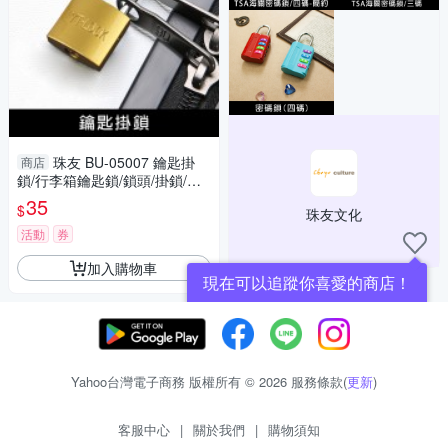
珠友 BU-05007 鑰匙掛
商店
鎖/行李箱鑰匙鎖/鎖頭/掛鎖/門
鎖/安全鎖/行李鎖/多功能/旅行-
35
$
珠友文化
附2支鑰匙
活動
券
加入購物車
現在可以追蹤你喜愛的商店！
Yahoo台灣電子商務 版權所有 © 2026 服務條款(
更新
)
客服中心
|
關於我們
|
購物須知