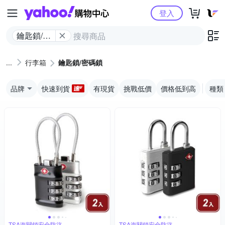
Yahoo購物中心
登入
鑰匙鎖/密
碼鎖
行李箱
鑰匙鎖/密碼鎖
品牌
快速到貨
有現貨
挑戰低價
價格低到高
種類
TSA海關鎖安全防盜
TSA海關鎖安全防盜