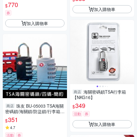
密碼鎖
770
$
加入購物車
券
加入購物車
海關密碼鎖TSA行李箱
商店
【NKG16】
349
珠友 BU-05003 TSA海關
商店
$
密碼鎖/海關鎖/防盜鎖/行李箱掛
活動
券
鎖/四碼-簡約
351
$
加入購物車
4.7
活動
券