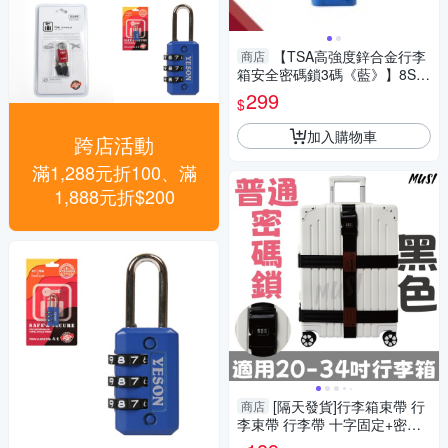
【TSA高強度鋅合金行李
商店
箱安全密碼鎖3碼《藍》】8SG
TSA719B/防盜鎖/海關鎖/行李
299
$
鎖
加入購物車
跨店活動
滿1,288元折100、滿
1,888元折$200
[隔天發貨]行李箱束帶 行
商店
李束帶 行李帶 十字固定+密碼
鎖 行李綁帶 行李固定帶 旅行必