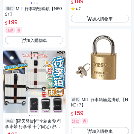
189
$
備
MIT 行李箱密碼鎖【NKG
商店
4.7
21】
加入購物車
199
$
活動
券
加入購物車
MIT 行李箱鑰匙掛鎖 【N
商店
KG17】
159
$
[隔天發貨]行李箱束帶 行
商店
活動
券
李束帶 行李帶 十字固定+密碼
加入購物車
鎖 行李綁帶 行李固定帶 旅行必