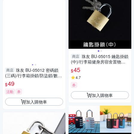
珠友 BU-05015 鑰匙掛鎖
商店
(中)/行李箱健身房宿舍置物櫃
鎖/鎖頭/門鎖-附3把鑰匙
45
珠友 BU-05012 密碼鎖
商店
$
(三碼)/行李箱掛鎖/防盜鎖/數字
4.7
鎖
49
$
券
活動
券
加入購物車
加入購物車