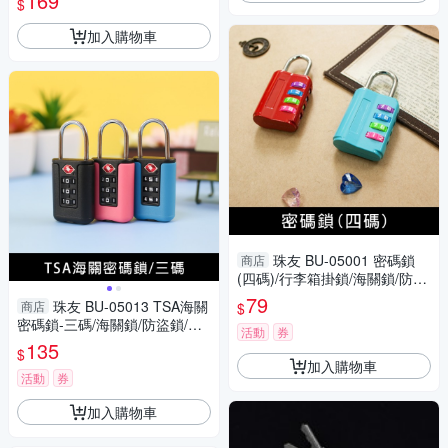
169
$
備
加入購物車
珠友 BU-05001 密碼鎖
商店
(四碼)/行李箱掛鎖/海關鎖/防盜
鎖
79
珠友 BU-05013 TSA海關
商店
$
密碼鎖-三碼/海關鎖/防盜鎖/行
活動
券
李箱掛鎖
135
$
加入購物車
活動
券
加入購物車