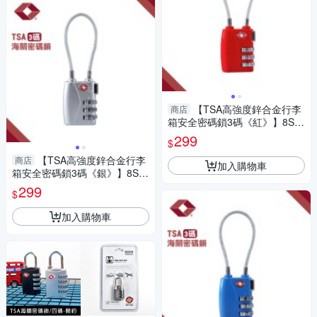
【TSA高強度鋅合金行李
商店
箱安全密碼鎖3碼《紅》】8SG
TSA719R/防盜鎖/海關鎖/行李
299
$
鎖
【TSA高強度鋅合金行李
商店
加入購物車
箱安全密碼鎖3碼《銀》】8SG
TSA719S/防盜鎖/海關鎖/行李
299
$
鎖
加入購物車