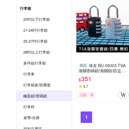
行李箱
20吋以下行李箱
21-24吋行李箱
25-27吋行李箱
28吋以上行李箱
多件組行李箱
珠友 BU-05003 TSA
商店
海關密碼鎖/海關鎖/防盜鎖/
行李車
行李箱掛鎖/四碼-簡約
351
$
行李箱套/防塵套
4.7
活動
券
鑰匙鎖/密碼鎖
行李秤
1
束帶/吊牌
福利品專區