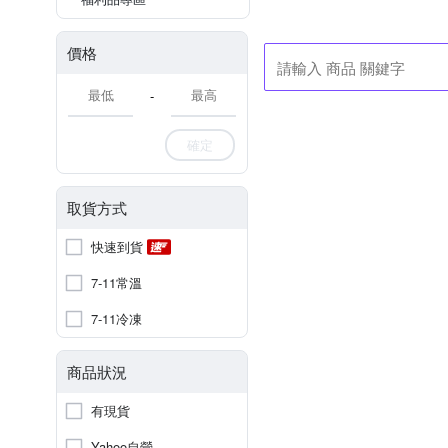
價格
-
確定
取貨方式
快速到貨
7-11常溫
7-11冷凍
商品狀況
有現貨
Yahoo自營