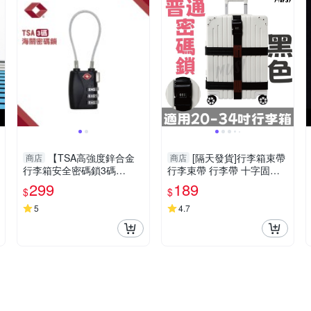
【TSA高強度鋅合金
[隔天發貨]行李箱束帶
商店
商店
行李箱安全密碼鎖3碼
行李束帶 行李帶 十字固定
《黑》】8SGTSA7191/防盜
+密碼鎖 行李綁帶 行李固定
299
189
$
$
鎖/海關鎖/行李鎖
帶 旅行必備
5
4.7