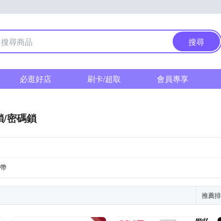
搜尋
必逛好店
刷卡/超取
會員專享
鎖/密碼鎖
綁帶
推薦排