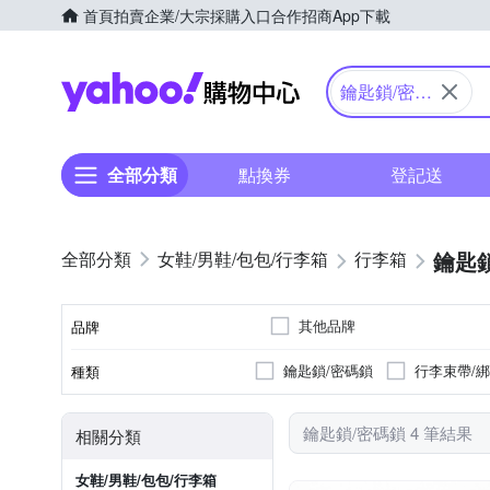
首頁
拍賣
企業/大宗採購入口
合作招商
App下載
Yahoo購物中心
鑰匙鎖/密碼
鎖
全部分類
點換券
登記送
鑰匙
女鞋/男鞋/包包/行李箱
行李箱
其他品牌
品牌
鑰匙鎖/密碼鎖
行李束帶/
種類
品牌名稱
鑰匙鎖/密碼鎖 4 筆結果
相關分類
女鞋/男鞋/包包/行李箱