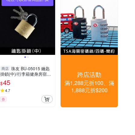
珠友 BU-05015 鑰匙
商店
跨店活動
掛鎖(中)/行李箱健身房宿舍
置物櫃鎖/鎖頭/門鎖-附3把
45
滿1,288元折100、滿
$
鑰匙
1,888元折$200
4.7
券