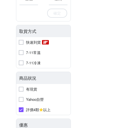
確定
取貨方式
快速到貨
7-11常溫
7-11冷凍
商品狀況
有現貨
Yahoo自營
評價4顆
以上
優惠