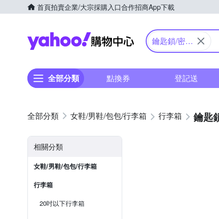
首頁
拍賣
企業/大宗採購入口
合作招商
App下載
Yahoo購物中心
鑰匙鎖/密碼
鎖
全部分類
點換券
登記送
鑰匙
女鞋/男鞋/包包/行李箱
行李箱
相關分類
女鞋/男鞋/包包/行李箱
行李箱
20吋以下行李箱