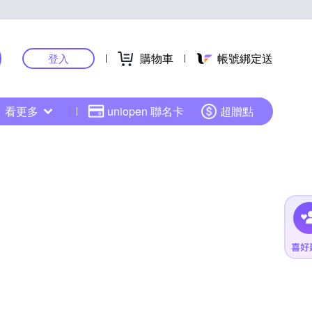
購物車
帳號綁定送
登入
看更多
uniopen 聯名卡
超贈點