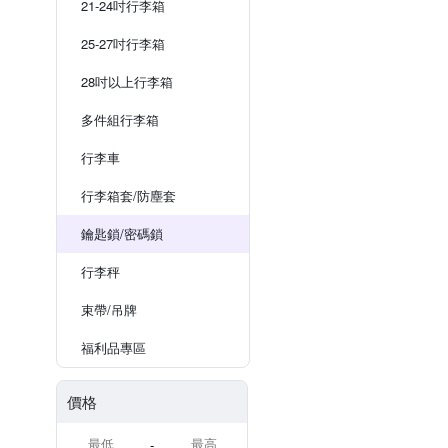
21-24吋行李箱
25-27吋行李箱
28吋以上行李箱
多件組行李箱
行李車
行李箱套/防塵套
鑰匙鎖/密碼鎖
行李秤
束帶/吊牌
福利品專區
價格
-