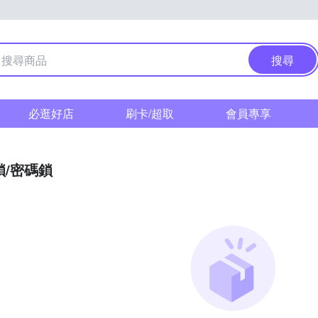
搜尋
必逛好店
刷卡/超取
會員專享
鎖/密碼鎖