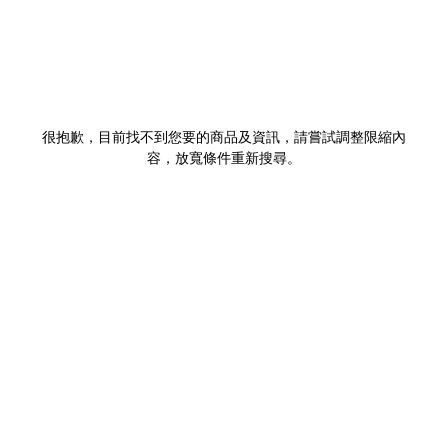
很抱歉，目前找不到您要的商品及資訊，請嘗試調整限縮內
容，放寬條件重新搜尋。