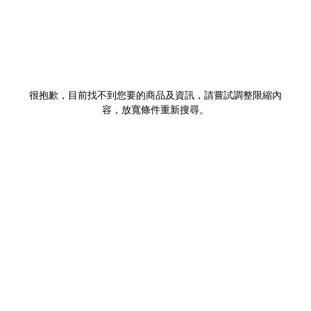
很抱歉，目前找不到您要的商品及資訊，請嘗試調整限縮內
容，放寬條件重新搜尋。