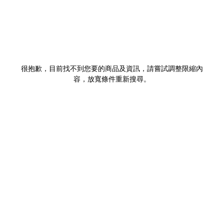
很抱歉，目前找不到您要的商品及資訊，請嘗試調整限縮內
容，放寬條件重新搜尋。