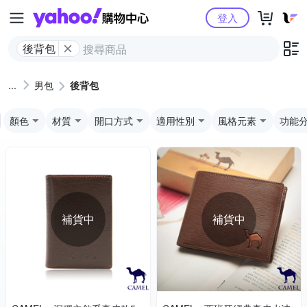
Yahoo購物中心
登入
後背包
男包
後背包
顏色
材質
開口方式
適用性別
風格元素
功能
補貨中
補貨中