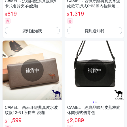
CAMEL - 沉穩內斂系真皮款5
CAMEL - 西班牙經典真皮水波
卡式名片夾-內斂咖
紋款可拆式6卡3照內拉鍊短夾-
深咖
619
1,319
$
$
券
券
貨到通知我
貨到通知我
補貨中
補貨中
CAMEL - 西班牙經典真皮水波
CAMEL - 經典品味配皮荔枝紋
紋款12卡1照長夾-淺咖
休閒橫式側背包
1,599
2,089
$
$