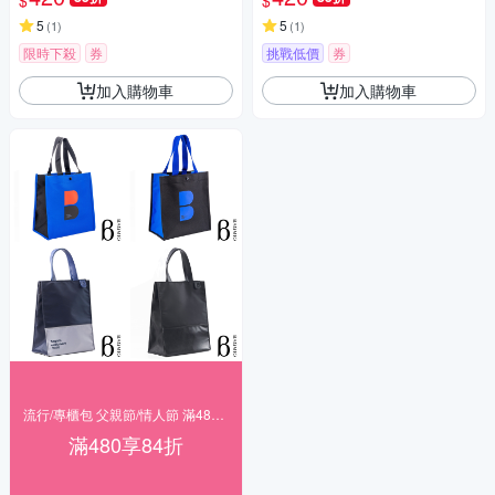
$
$
5
5
(
1
)
(
1
)
限時下殺
券
挑戰低價
券
加入購物車
加入購物車
流行/專櫃包 父親節/情人節 滿480享84折
滿480享84折