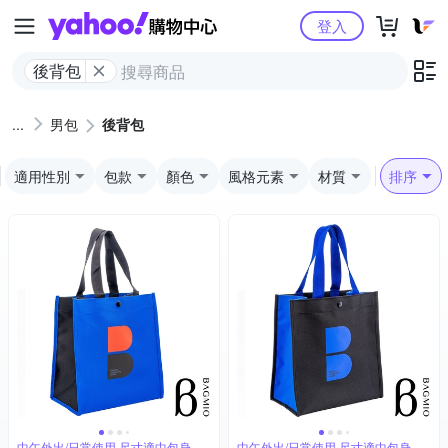
Yahoo購物中心
登入
後背包
男包
後背包
適用性別
包款
顏色
風格元素
材質
排序
中午外出/日常使用 尺寸適中包身挺
中午外出/日常使用 尺寸適中包身挺