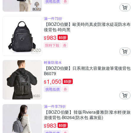
挑戰低價
券
滿一件73折
【BOZO伯樂】歐美時尚真皮防潑水緹花防水布
後背包-時尚黑
983
$
85折
限時下殺
券
輕量防潑水
【BOZO伯樂】日系潮流大容量旅遊筆電後背包
B6079
1,050
$
85折
挑戰低價
券
滿一件享79折
【BOZO伯樂】韓版Riviera優雅防潑水輕便旅
遊後背包-B0264(防水包 霧灰藍)
983
$
85折
挑戰低價
券