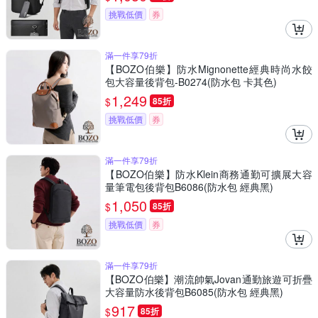
挑戰低價
券
滿一件享79折
【BOZO伯樂】防水Mignonette經典時尚水餃
包大容量後背包-B0274(防水包 卡其色)
1,249
$
85折
挑戰低價
券
滿一件享79折
【BOZO伯樂】防水Klein商務通勤可擴展大容
量筆電包後背包B6086(防水包 經典黑)
1,050
$
85折
挑戰低價
券
滿一件享79折
【BOZO伯樂】潮流帥氣Jovan通勤旅遊可折疊
大容量防水後背包B6085(防水包 經典黑)
917
$
85折