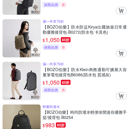
挑戰低價
券
滿一件享79折
【BOZO伯樂】防水防盜Kirya出國旅遊日常通
勤優雅後背包-B0272(防水包 卡其色)
1,050
$
85折
挑戰低價
券
滿一件享79折
【BOZO伯樂】防水Klein商務通勤可擴展大容
量筆電包後背包B6086(防水包 質感灰)
1,050
$
85折
挑戰低價
券
輕量防潑水
【BOZO伯樂】時尚防潑水輕便休閒迷你優雅手
提/後背包-B0254
983
$
85折