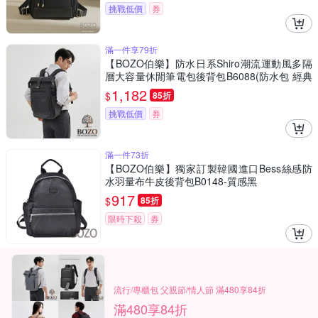
挑戰低價
券
滿一件享79折
【BOZO伯樂】防水日系Shiro潮流運動風多隔
層大容量休閒筆電包後背包B6088(防水包 經典
黑)
1,182
$
85折
挑戰低價
券
滿一件73折
【BOZO伯樂】獨家訂製韓國進口Bess絲感防
水羽量布牛皮後背包B0148-質感黑
917
$
85折
限時下殺
券
流行/專櫃包 父親節/情人節 滿480享84折
滿480享84折