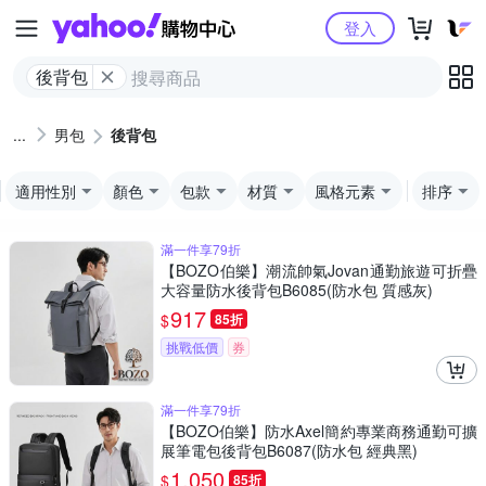
Yahoo購物中心
登入
後背包
男包
後背包
適用性別
顏色
包款
材質
風格元素
排序
滿一件享79折
【BOZO伯樂】潮流帥氣Jovan通勤旅遊可折疊
大容量防水後背包B6085(防水包 質感灰)
917
$
85折
挑戰低價
券
滿一件享79折
【BOZO伯樂】防水Axel簡約專業商務通勤可擴
展筆電包後背包B6087(防水包 經典黑)
1,050
$
85折