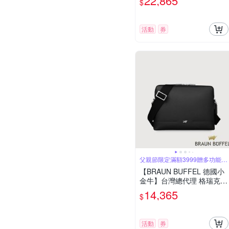
22,865
$
活動
券
父親節限定滿額3999贈多功能鑰
匙圈
【BRAUN BUFFEL 德國小
金牛】台灣總代理 格瑞克-F
橫式斜背包-黑色/BF586-T
14,365
$
W61-BK
活動
券