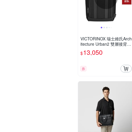
VICTORINOX 瑞士維氏Arch
itecture Urban2 雙層後背
包-黑
13,050
$
券