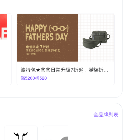
TRAVEL FOX 旅狐
CHERS
SUPREME
VOVA 沃汎
ICTOR
XDDESIGN
波特包★爸爸日常升級7折起，滿額折$520
滿5200折520
全品牌列表