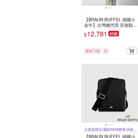
【BRAUN BUFFEL 德國小
金牛】台灣總代理 安德勒-1
公事包-黑色/BF531-TW65-
12,781
85折
$
BK
限時下殺
券
父親節限定滿額3999贈多功能鑰
匙圈
【BRAUN BUFFEL 德國小