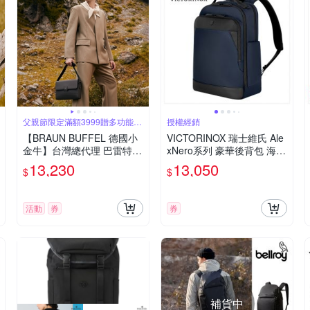
父親節限定滿額3999贈多功能鑰
授權經銷
匙圈
【BRAUN BUFFEL 德國小
VICTORINOX 瑞士維氏 Ale
金牛】台灣總代理 巴雷特
xNero系列 豪華後背包 海軍
橫式斜背包-黑色/BF546-61
藍/黑 653677/653679
13,230
13,050
$
$
-BK
活動
券
券
補貨中