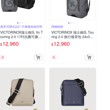
風琴式開合設計,可擴展收納空間
授權經銷
VICTORINOX瑞士維氏 Vx T
VICTORINOX 瑞士維氏 Tou
ouring 2.0 17吋抗菌可擴充
ring 2.0 旅行後背包 24x35x
雙肩後背包 淺灰/黑色
53cm 灰/黑 612119/61212
12,960
12,960
$
$
0
券
券