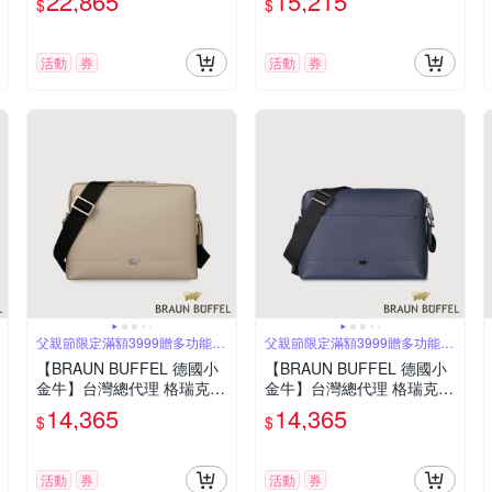
22,865
15,215
$
$
BK
3-62-DB
活動
券
活動
券
父親節限定滿額3999贈多功能鑰
父親節限定滿額3999贈多功能鑰
匙圈
匙圈
【BRAUN BUFFEL 德國小
【BRAUN BUFFEL 德國小
金牛】台灣總代理 格瑞克-F
金牛】台灣總代理 格瑞克-E
橫式斜背包-杏色/BF586-T
橫式斜背包-深藍/BF573-T
14,365
14,365
$
$
W61-HM
W61-DB
活動
券
活動
券