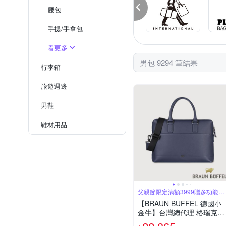
腰包
手提/手拿包
看更多
男包 9294 筆結果
行李箱
旅遊週邊
男鞋
鞋材用品
父親節限定滿額3999贈多功能鑰
匙圈
【BRAUN BUFFEL 德國小
金牛】台灣總代理 格瑞克-E
公事包-深藍/BF573-65-DB