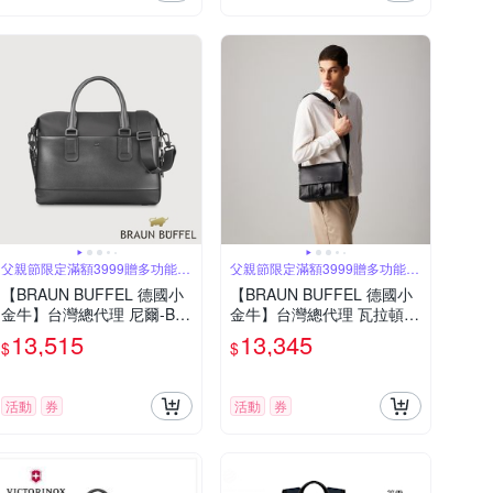
父親節限定滿額3999贈多功能鑰
父親節限定滿額3999贈多功能鑰
匙圈
匙圈
【BRAUN BUFFEL 德國小
【BRAUN BUFFEL 德國小
金牛】台灣總代理 尼爾-B
金牛】台灣總代理 瓦拉頓-A
公事包-黑色/BF522-65-BK
小橫式斜背包-黑色/BF568-
13,515
13,345
$
$
61-BK
活動
券
活動
券