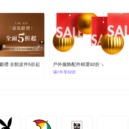
ERNATIONAL
PUMA
PLAYBOY
Roberto Mocali
SKE
Thule 都樂
VICTORINOX 瑞士維氏
UNDER ARMOUR
V
玩皮工坊
獻禮 全館皮件5折起
戶外服飾配件精選92折↘
滿1件享92折