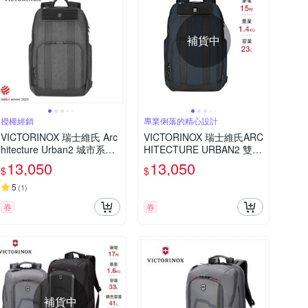
補貨中
授權經銷
專業俐落的精心設計
VICTORINOX 瑞士維氏 Arc
VICTORINOX 瑞士維氏ARC
hitecture Urban2 城市系列
HITECTURE URBAN2 雙層
後背包 31x46x23 灰/藍/黑 6
後背包 藍色
13,050
13,050
$
$
11954/612669/653356
5
(
1
)
券
券
補貨中