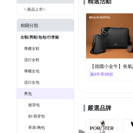
精選活動
OTHERS
PORTER INT
✨新品上市✨
TAG
The North Face
相關分類
米蘭精品
其他品牌
女鞋/男鞋/包包/行李箱
專櫃女鞋
流行女鞋
【德國小金牛】爸氣
專櫃女包
滿3件享98折
流行女包
男包
後背包
嚴選品牌
斜/肩背包
單肩/胸包