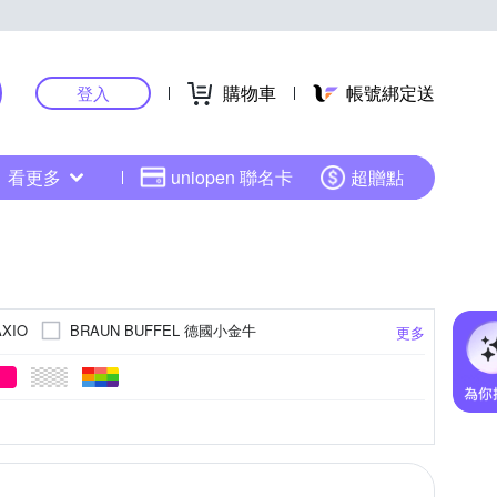
購物車
帳號綁定送
登入
看更多
uniopen 聯名卡
超贈點
BRAUN BUFFEL 德國小金牛
AXIO
更多
 哥倫比亞
CONVERSE
deuter
RGIO FEDON 1919
Gregory
i Brand
十字紋)
餃包
動物壓紋
波士頓包
羊皮
迷彩
絨布
貝殼包
條紋
棉
蝙蝠包
菱格
更多
更多
更多
Knirps 德國紅點傘
AKI
leaper
ke
NEW BALANCE
OVERLAND