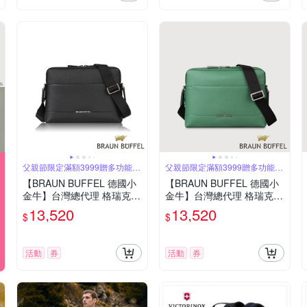
父親節限定滿額3999贈多功能鑰
父親節限定滿額3999贈多功能鑰
匙圈
匙圈
【BRAUN BUFFEL 德國小
【BRAUN BUFFEL 德國小
金牛】台灣總代理 格瑞克D
金牛】台灣總代理 格瑞克D
中型斜背包-黑色/BF513-T
中型斜背包-孔雀石綠/BF51
13,520
13,520
$
$
W61-BK
3-TW61-MC
活動
券
活動
券