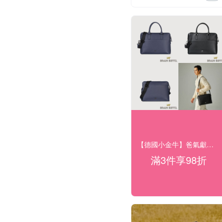
【德國小金牛】爸氣獻禮 全館皮件5折起
滿3件享98折