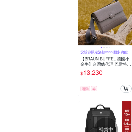
父親節限定滿額3999贈多功能鑰
匙圈
【BRAUN BUFFEL 德國小
金牛】台灣總代理 巴雷特
橫式斜背包-咖啡色/BF546-
13,230
$
61-GCO
活動
券
補貨中