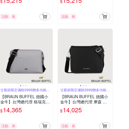
15,215
15,215
$
$
-BK
活動
券
活動
券
父親節限定滿額3999贈多功能鑰
父親節限定滿額3999贈多功能鑰
匙圈
匙圈
【BRAUN BUFFEL 德國小
【BRAUN BUFFEL 德國小
金牛】台灣總代理 格瑞克-E
金牛】台灣總代理 摩森 橫
橫式斜背包-石灰白/BF573-
式斜背包-黑色/BF562-61-B
14,365
14,025
$
$
TW61-CGY
K
活動
券
活動
券