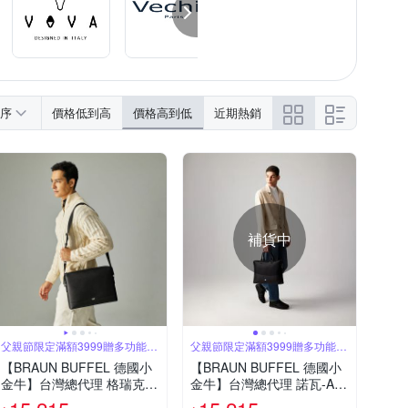
序
價格低到高
價格高到低
近期熱銷
補貨中
父親節限定滿額3999贈多功能鑰
父親節限定滿額3999贈多功能鑰
匙圈
匙圈
【BRAUN BUFFEL 德國小
【BRAUN BUFFEL 德國小
金牛】台灣總代理 格瑞克-F
金牛】台灣總代理 諾瓦-A
大型斜背包-黑色/BF586-62
公事包-黑色/BF564-65-BK