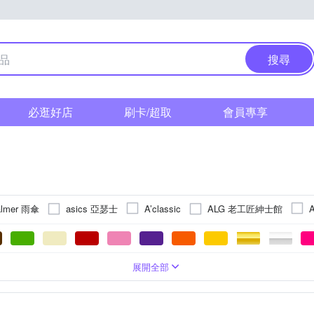
搜尋
必逛好店
刷卡/超取
會員專享
almer 雨傘
asics 亞瑟士
ALG 老工匠紳士館
A’classic
BOZO 伯樂
Columbia
BLUE WAY
Coleman
CAMEL
KA 達卡
Fjallraven 北極狐
F/CE.
GASTON LUGA
GIO
包
龍
輕量防潑水
磁釦/壓釦式
肩背
郵差包
牛皮
編織
手提
水桶包
按壓式
撞色拼接
76L以上
斜跨肩/單肩斜背
合成皮
鏈帶包
轉釦式
格紋
布面
機車包
繫腰間
棋盤格
帆布
馬鞍包
防刮牛皮 (
聯名款
水
L~55L
56L~75L
PVC
展開全部
狼
Kinloch Anderson 金安德森
J II
JANSPORT
KAWAS
流蘇
mini尺寸
錨釘
卡通印花
文字/字母
其他風格
ut 長毛象
Mountain Hardwear
MoonDy
NIKE
Naturehi