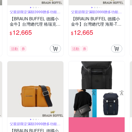
父親節限定滿額3999贈多功能鑰
父親節限定滿額3999贈多功能鑰
匙圈
匙圈
【BRAUN BUFFEL 德國小
【BRAUN BUFFEL 德國小
金牛】台灣總代理 格瑞克-E
金牛】台灣總代理 海斯-TW
直式斜背包-石灰白/BF573-
1 橫式大斜背包-黑色/BF71
12,665
12,665
$
$
17-CGY
1-62-BK
活動
券
活動
券
父親節限定滿額3999贈多功能鑰
匙圈
【BRAUN BUFFEL 德國小