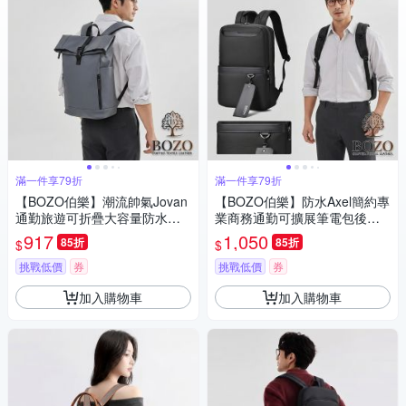
滿一件享79折
滿一件享79折
【BOZO伯樂】潮流帥氣Jovan
【BOZO伯樂】防水Axel簡約專
通勤旅遊可折疊大容量防水後
業商務通勤可擴展筆電包後背
背包B6085(防水包 質感灰)
包B6087(防水包 經典黑)
917
1,050
85折
85折
$
$
挑戰低價
券
挑戰低價
券
加入購物車
加入購物車