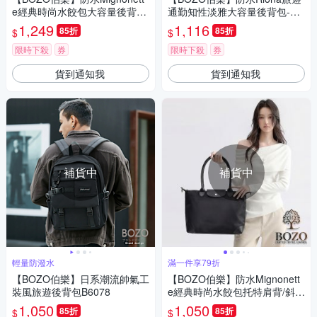
e經典時尚水餃包大容量後背
通勤知性淡雅大容量後背包-B0
包-B0274(防水包 經典黑)
273(防水包 海軍藍)
1,249
1,116
85折
85折
$
$
限時下殺
券
限時下殺
券
貨到通知我
貨到通知我
補貨中
補貨中
輕量防潑水
滿一件享79折
【BOZO伯樂】日系潮流帥氣工
【BOZO伯樂】防水Mignonett
裝風旅遊後背包B6078
e經典時尚水餃包托特肩背/斜背
包-B0269(防水包 經典黑)
1,050
1,050
85折
85折
$
$