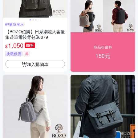
輕量防潑水
【BOZO伯樂】日系潮流大容量
旅遊筆電後背包B6079
1,050
85折
$
商品折價券
挑戰低價
券
150元
加入購物車