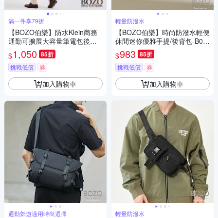
滿一件享79折
輕量防潑水
【BOZO伯樂】防水Klein商務
【BOZO伯樂】時尚防潑水輕便
通勤可擴展大容量筆電包後背
休閒迷你優雅手提/後背包-B02
包B6086(防水包 質感灰)
54
1,050
983
85折
85折
$
$
挑戰低價
券
挑戰低價
券
加入購物車
加入購物車
通勤郊遊適用時尚選擇
輕量防潑水