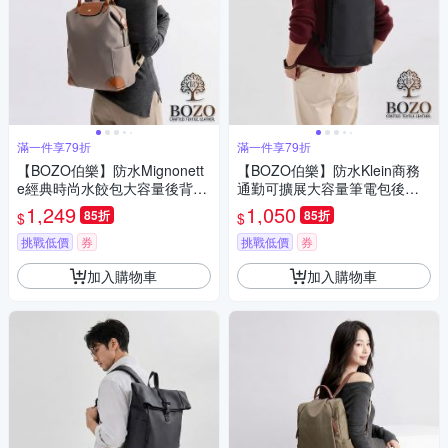
滿一件享79折
滿一件享79折
【BOZO伯樂】防水Mignonett
【BOZO伯樂】防水Klein商務
e經典時尚水餃包大容量後背
通勤可擴展大容量筆電包後背
包-B0274(防水包 卡其色)
包B6086(防水包 經典黑)
1,249
1,050
85折
85折
$
$
挑戰低價
券
挑戰低價
券
加入購物車
加入購物車