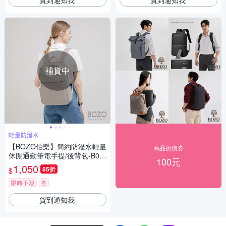
補貨中
輕量防潑水
【BOZO伯樂】簡約防潑水輕量
商品折價券
休閒通勤筆電手提/後背包-B02
100元
55-杏灰色
1,050
85折
$
限時下殺
券
貨到通知我