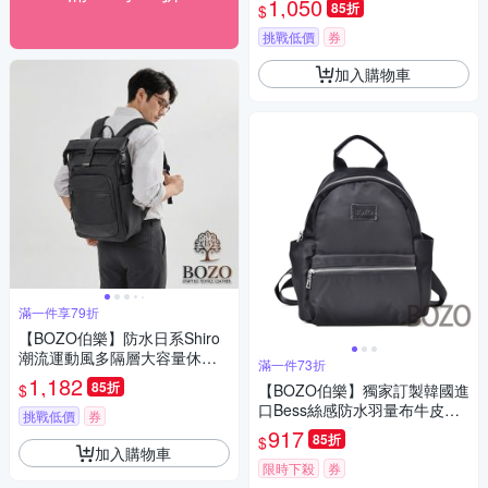
1,050
85折
$
挑戰低價
券
加入購物車
滿一件享79折
【BOZO伯樂】防水日系Shiro
潮流運動風多隔層大容量休閒
滿一件73折
筆電包後背包B6088(防水包 經
1,182
85折
$
【BOZO伯樂】獨家訂製韓國進
典黑)
口Bess絲感防水羽量布牛皮後
挑戰低價
券
背包B0148-質感黑
917
85折
$
加入購物車
限時下殺
券