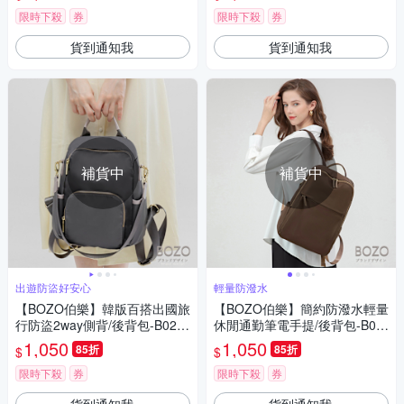
限時下殺
券
限時下殺
券
貨到通知我
貨到通知我
補貨中
補貨中
出遊防盜好安心
輕量防潑水
【BOZO伯樂】韓版百搭出國旅
【BOZO伯樂】簡約防潑水輕量
行防盜2way側背/後背包-B025
休閒通勤筆電手提/後背包-B02
6
55-咖啡色
1,050
1,050
85折
85折
$
$
限時下殺
券
限時下殺
券
貨到通知我
貨到通知我