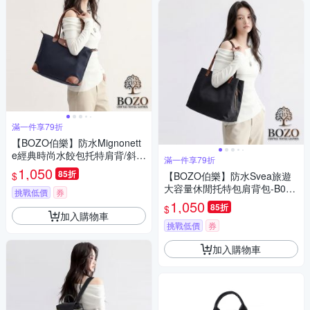
滿一件享79折
【BOZO伯樂】防水Mignonett
e經典時尚水餃包托特肩背/斜背
滿一件享79折
包-B0269(防水包 海軍藍)
1,050
85折
$
【BOZO伯樂】防水Svea旅遊
大容量休閒托特包肩背包-B026
挑戰低價
券
5(防水包 經典黑)
1,050
85折
$
加入購物車
挑戰低價
券
加入購物車