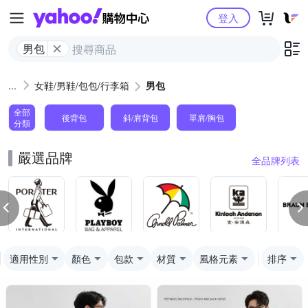
Yahoo購物中心
登入
男包
女鞋/男鞋/包包/行李箱
男包
全部
後背包
斜/肩背包
單肩/胸包
分類
嚴選品牌
全品牌列表
適用性別
顏色
包款
材質
風格元素
排序