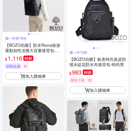
滿一件享79折
【BOZO伯樂】防水Riona旅遊
通勤知性淡雅大容量後背包-B0
滿一件73折
273(防水包 經典黑)
1,116
85折
$
【BOZO伯樂】歐美時尚真皮防
潑水緹花防水布後背包-時尚黑
挑戰低價
券
983
85折
$
加入購物車
限時下殺
券
加入購物車