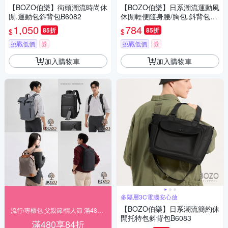
【BOZO伯樂】街頭潮流時尚休
【BOZO伯樂】日系潮流運動風
閒.運動包斜背包B6082
休閒輕便隨身腰/胸包.斜背包B6
080
1,050
784
85折
85折
$
$
挑戰低價
券
挑戰低價
券
加入購物車
加入購物車
多隔層3C電腦安心放
【BOZO伯樂】日系潮流簡約休
流行/專櫃包 父親節/情人節 滿480享84折
閒托特包斜背包B6083
滿480享84折