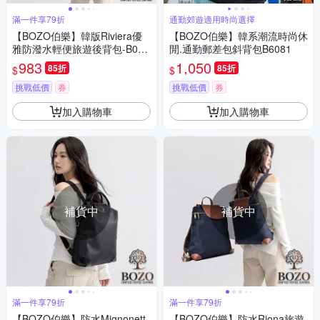
滿一件享79折
通勤郊遊適用時尚選擇
【BOZO伯樂】韓版Riviera優
【BOZO伯樂】韓系潮流時尚休
雅防潑水輕便旅遊後背包-B026
閒.通勤郵差包斜背包B6081
4(防水包 霧灰藍)
983
1,050
85折
85折
$
$
挑戰低價
券
挑戰低價
券
加入購物車
加入購物車
補貨中
補貨中
滿一件享79折
滿一件享79折
【BOZO伯樂】防水Mignonett
【BOZO伯樂】防水Riona旅遊