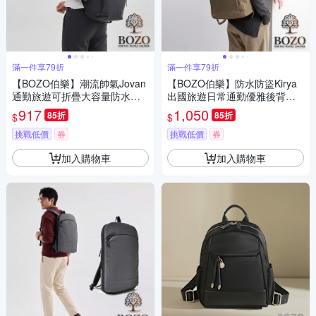
滿一件享79折
滿一件享79折
【BOZO伯樂】潮流帥氣Jovan
【BOZO伯樂】防水防盜Kirya
通勤旅遊可折疊大容量防水後
出國旅遊日常通勤優雅後背包-
背包B6085(防水包 經典黑)
B0272(防水包 卡其色)
917
1,050
85折
85折
$
$
挑戰低價
券
挑戰低價
券
加入購物車
加入購物車