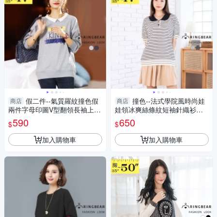
假二件--氣質羅紋撞色假
撞色--法式學院風時尚娃
商店
商店
兩件字母印圖V型翻領長袖上衣
娃領冰爽絲條紋短袖針織衫上
(淺灰.深灰L-3L)-X422眼圈熊中
衣(黑.杏L-3L)-U821眼圈熊中大
590
650
$
$
大尺碼
尺碼
加入購物車
加入購物車