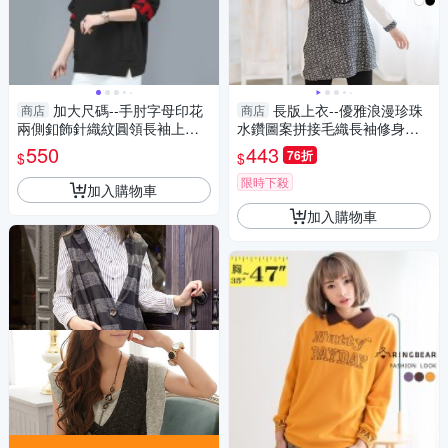
加大尺碼--手肘字母印花
長版上衣--優雅浪漫珍珠
商店
商店
兩側釦飾針織紋圓領長袖上衣
水鑽圖案拼接毛織長袖修身長
(黑.粉.藍XL-3L)-X457眼圈熊中
上衣(白.黑XL-5L)-A216眼圈熊
550
443
76折
$
$
大尺碼
中大尺碼
限時下殺
加入購物車
加入購物車