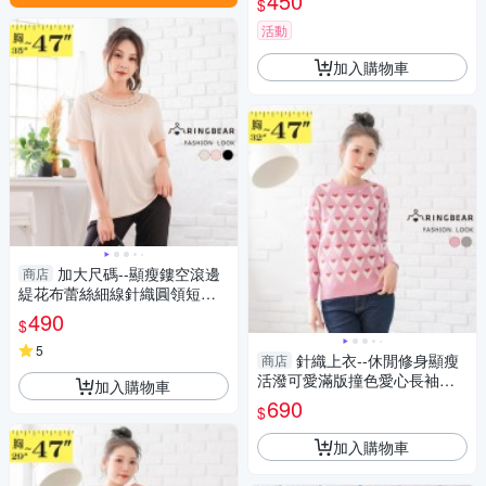
450
$
活動
加入購物車
加大尺碼--顯瘦鏤空滾邊
商店
緹花布蕾絲細線針織圓領短袖
上衣(黑.粉.米L-3L)-U614眼圈
490
$
熊中大尺碼
5
針織上衣--休閒修身顯瘦
商店
活潑可愛滿版撞色愛心長袖針
加入購物車
織毛衣(紅.綠M-3L)-X397眼圈
690
$
熊中大尺碼
加入購物車