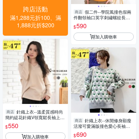
跨店活動
假二件--學院風撞色假兩
商店
滿1,288元折100、滿
件翻領袖口英字刺繡螺紋長袖
上衣(咖.黃.紫L-3L)-X440眼圈
1,888元折$200
590
$
熊中大尺碼
加入購物車
針織上衣--溫柔質感時尚
商店
簡約緹花針織V領寬鬆長袖上衣
針織上衣--休閒修身顯瘦
商店
(灰.卡其L-3L)-X678眼圈熊中大
550
活潑可愛滿版撞色愛心長袖針
$
尺碼
織毛衣(紅.綠M-3L)-X397眼圈
690
$
加入購物車
熊中大尺碼◎