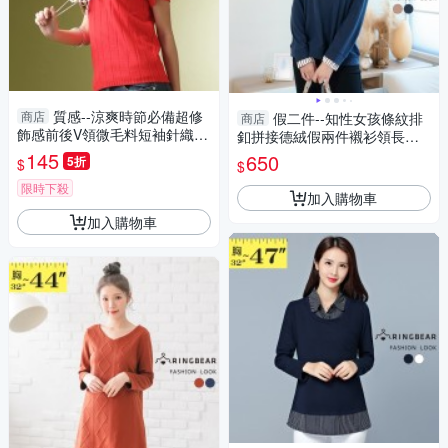
質感--涼爽時節必備超修
商店
假二件--知性女孩條紋排
商店
飾感前後V領微毛料短袖針織衫
釦拼接德絨假兩件襯衫領長袖
(白、黑、紅、紫M-2L)-U14眼
上衣(咖.藍L-3L)-X522眼圈熊中
145
650
5折
$
$
圈熊中大尺碼
大尺碼
限時下殺
加入購物車
加入購物車