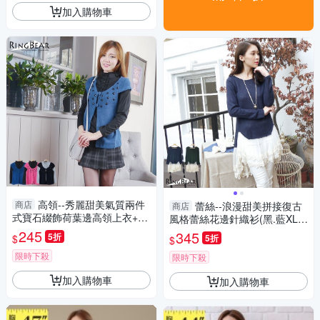
加入購物車
高領--秀麗甜美氣質兩件
商店
蕾絲--浪漫甜美拼接復古
商店
式寶石綴飾荷葉邊高領上衣+罩
風格蕾絲花邊針織衫(黑.藍XL-5
衫(黑.藍.桃S-XL)-U22眼圈熊中
L)-A211眼圈熊中大尺碼
245
345
5折
$
5折
$
大尺碼
限時下殺
限時下殺
加入購物車
加入購物車