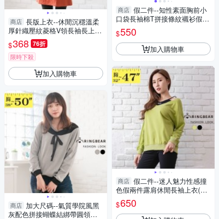
假二件--知性素面胸前小
商店
口袋長袖棉T拼接條紋襯衫假兩
長版上衣--休閒沉穩溫柔
商店
件上衣(白.藍M-3L)-I156眼圈熊
550
厚針織壓紋菱格V領長袖長上衣
$
中大尺碼
(咖.藍M-2L)-X278眼圈熊中大
368
76折
$
尺碼
加入購物車
限時下殺
加入購物車
假二件--迷人魅力性感撞
商店
色假兩件露肩休閒長袖上衣(黑.
綠M-3L)-X546眼圈熊中大尺碼
650
$
加大尺碼--氣質學院風黑
商店
灰配色拼接蝴蝶結綁帶圓領長