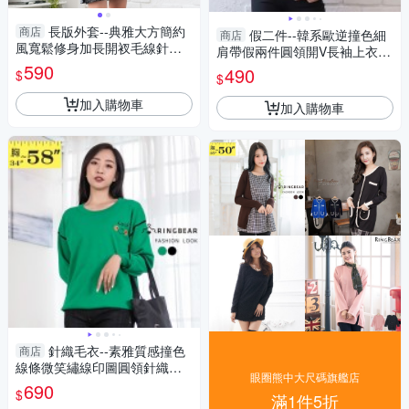
長版外套--典雅大方簡約
商店
假二件--韓系歐逆撞色細
商店
風寬鬆修身加長開衩毛線針織
肩帶假兩件圓領開V長袖上衣
薄外套(灰L-3L)-J235眼圈熊中
590
(黑.杏M-3L)-X587眼圈熊中大
490
$
$
大尺碼
尺碼
加入購物車
加入購物車
針織毛衣--素雅質感撞色
商店
線條微笑繡線印圖圓領針織上
眼圈熊中大尺碼旗艦店
衣(黑.綠L-5L)-X583眼圈熊中大
690
$
滿1件5折
尺碼