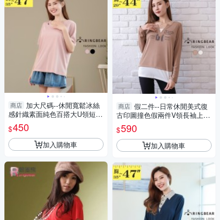
加大尺碼--休閒寬鬆冰絲
商店
假二件--日常休閒美式復
商店
感針織素面純色百搭大U領短袖
古印圖撞色假兩件V領長袖上衣
上衣(黑.粉L-3L)-U726眼圈熊中
(咖.綠S-2L)-X592眼圈熊中大尺
450
590
$
$
大尺碼
碼
加入購物車
加入購物車