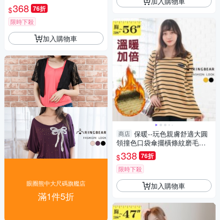
加入購物車
袖上衣(黑.灰S-XL)-X140眼圈
368
76折
$
熊中大尺碼
限時下殺
加入購物車
保暖--玩色親膚舒適大圓
商店
領撞色口袋傘擺橫條紋磨毛長
袖上衣(黑.黃M-5L)-A240眼圈
338
76折
$
熊中大尺碼
限時下殺
眼圈熊中大尺碼旗艦店
加入購物車
滿1件5折