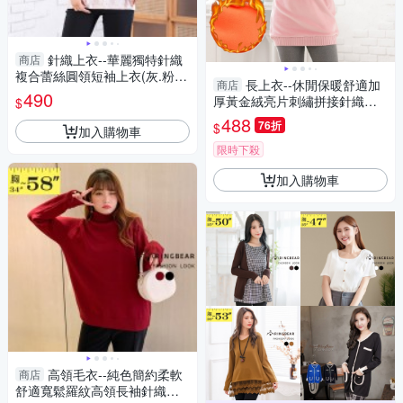
針織上衣--華麗獨特針織
商店
複合蕾絲圓領短袖上衣(灰.粉L-
長上衣--休閒保暖舒適加
商店
3L)-U841眼圈熊中大尺碼
490
厚黃金絨亮片刺繡拼接針織長
$
袖上衣(紅.粉XL-3L)-X407眼圈
488
76折
$
加入購物車
熊中大尺碼
限時下殺
加入購物車
高領毛衣--純色簡約柔軟
商店
舒適寬鬆羅紋高領長袖針織毛