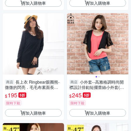
加入購物車
加入購物車
長上衣 Ringbear眼圈熊-
小外套--高雅格調時尚開
商店
商店
微微的閃亮．毛毛布素面長上
襟設計排釦短擺蕾絲小外套(白.
衣/洋裝A105(黑、灰、杏S-2L)
黑L-4L)-J212眼圈熊中大尺碼
195
245
5折
5折
$
$
限時下殺
限時下殺
加入購物車
加入購物車