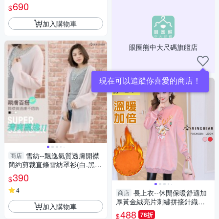
衣(黑.紅L-5L)-X575眼圈熊中大
690
$
尺碼
加入購物車
眼圈熊中大尺碼旗艦店
雪紡--飄逸氣質透膚開襟
商店
簡約剪裁直條雪紡罩衫(白.黑.
粉XL-4L)-J214眼圈熊中大尺碼
390
$
4
長上衣--休閒保暖舒適加
商店
厚黃金絨亮片刺繡拼接針織長
加入購物車
袖上衣(紅.粉L-3L)-X407眼圈熊
488
76折
$