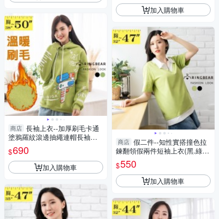
加入購物車
長袖上衣--加厚刷毛卡通
商店
塗鴉羅紋滾邊抽繩連帽長袖帽T
假二件--知性實搭撞色拉
商店
(黑.綠XL-4L)-X420眼圈熊中大
690
鍊翻領假兩件短袖上衣(黑.綠M-
$
尺碼
3L)-U754眼圈熊中大尺碼
550
$
加入購物車
加入購物車