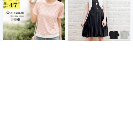
假二件--夏日風情時尚休
商店
韓版--超修飾透膚釘珠附
商店
閒冰感條紋假兩件短袖上衣(白.
別針短版小外套(白.黑XL-5L)-J
紅.藍L-3L)-U872眼圈熊中大尺
287眼圈熊中大尺碼◎
490
390
$
$
碼
活動
加入購物車
加入購物車