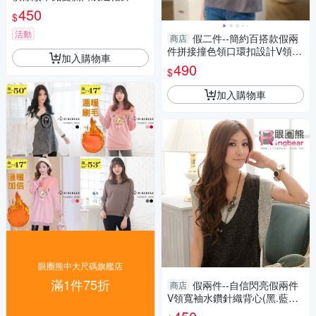
長版背心(黑.灰XL-4L)-J293眼
450
$
圈熊中大尺碼
活動
假二件--簡約百搭款假兩
商店
件拼接撞色領口環扣設計V領短
加入購物車
袖上衣(白.灰M-3L)-U709眼圈
490
$
熊中大尺碼
加入購物車
眼圈熊中大尺碼旗艦店
滿1件75折
假兩件--自信閃亮假兩件
商店
V領寬袖水鑽針織背心(黑.藍M-
XL)-A50眼圈熊中大尺碼