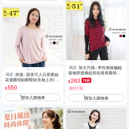
加大尺碼--率性俐落蝙蝠
商店
接袖拼接條紋前短後長圓領長
拼接--甜美可人日系蕾絲
商店
袖上衣(黑.紅XL-5L)-X182眼圈
263
花邊圓領釦飾豎紋長袖上衣(黑.
76折
$
熊中大尺碼
杏.紫L-3L)-X701眼圈熊中大尺
550
$
限時下殺
碼
加入購物車
加入購物車