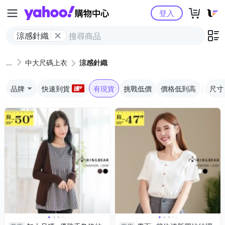
Yahoo購物中心
登入
涼感針織
中大尺碼上衣
涼感針織
品牌
快速到貨
有現貨
挑戰低價
價格低到高
尺寸