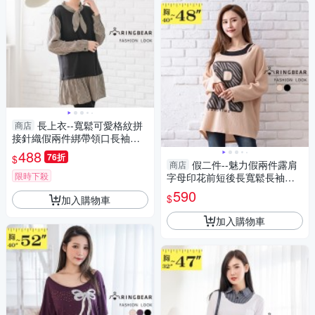
長上衣--寬鬆可愛格紋拼
商店
接針織假兩件綁帶領口長袖長
版上衣(黑L-3L)-X279眼圈熊中
488
76折
$
大尺碼
假二件--魅力假兩件露肩
商店
限時下殺
字母印花前短後長寬鬆長袖上
衣(黑.卡其3L-4L)-X588眼圈熊
590
$
加入購物車
中大尺碼
加入購物車