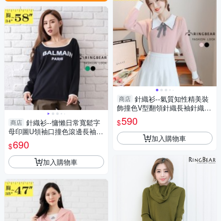
針織衫--氣質知性精美裝
商店
飾撞色V型翻領針織長袖針織/
毛衣(黑.粉XL-3L)-X418眼圈熊
590
$
針織衫--慵懶日常寬鬆字
商店
中大尺碼
母印圖U領袖口撞色滾邊長袖針
加入購物車
織上衣(黑.綠L-5L)-X580眼圈熊
690
$
中大尺碼
加入購物車