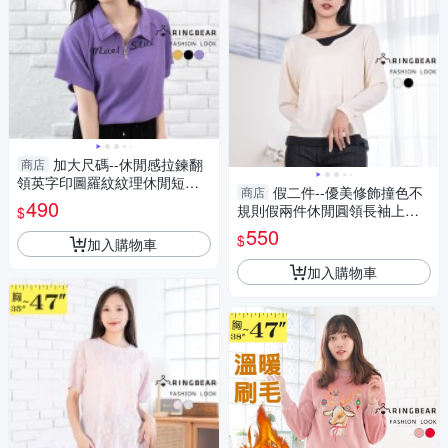
加大尺碼--休閒感拉鍊翻
商店
領英字印圖羅紋紋理休閒短袖
假二件--優美修飾撞色不
商店
上衣(黑.黃.紫L-3L)-U735眼圈
490
規則假兩件休閒圓領長袖上衣
$
熊中大尺碼
(黑.米M-2L)-X526眼圈熊中大
550
$
加入購物車
尺碼
加入購物車