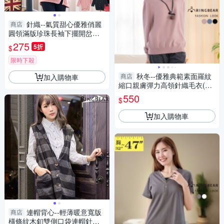
針織--氣質甜心優雅俏麗
商店
圓領滿版珍珠長袖下擺開岔磨
毛長版上衣(黑.粉XL-5L)-A283
275
5折
$
眼圈熊中大尺碼
限時下殺
秋冬--優雅典範素面羅紋
商店
加入購物車
縮口親膚彈力高領針織毛衣(黑.
粉.藍XL-3L)-X453眼圈熊中大
550
$
尺碼
加入購物車
連帽背心--輕薄暖意寬版
商店
橫條紋木釦雙側口袋連帽針織