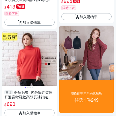
225
5折
$
上衣(白.黑M-2L)-X292眼圈熊
413
76折
$
限時下殺
中大尺碼
限時下殺
加入購物車
加入購物車
高領毛衣--純色簡約柔軟
商店
眼圈熊中大尺碼旗艦店
舒適寬鬆羅紋高領長袖針織毛
任選1件249
衣(黑.紅L-5L)-X575眼圈熊中大
690
$
尺碼
加入購物車