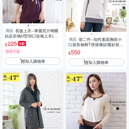
長版上衣--華麗亮片蝴蝶
商店
結反折袖U型領口短袖上衣(黑.
假二件--知性素面胸前小
商店
粉.紫M-XL)-U229眼圈熊中大尺
225
5折
$
口袋長袖棉T拼接條紋襯衫假兩
碼
件上衣(白.藍M-3L)-I156眼圈熊
550
限時下殺
$
中大尺碼
加入購物車
加入購物車