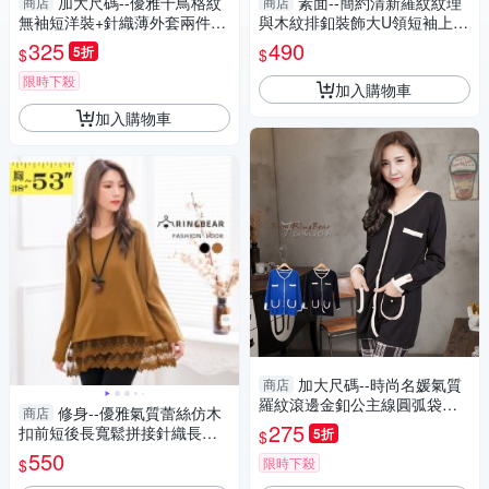
加大尺碼--優雅千鳥格紋
素面--簡約清新羅紋紋理
商店
商店
無袖短洋裝+針織薄外套兩件式
與木紋排釦裝飾大U領短袖上衣
套裝(黑.咖XL-5L)-X191眼圈熊
(白.黑L-3L)-U727眼圈熊中大尺
325
490
5折
$
$
中大尺碼
碼
限時下殺
加入購物車
加入購物車
加大尺碼--時尚名媛氣質
商店
羅紋滾邊金釦公主線圓弧袋口
修身--優雅氣質蕾絲仿木
商店
設計外套(黑.藍2L-5L)-J223眼
275
扣前短後長寬鬆拼接針織長版
5折
$
圈熊中大尺碼
上衣(黑.咖XL-5L)-X314眼圈熊
550
限時下殺
$
中大尺碼