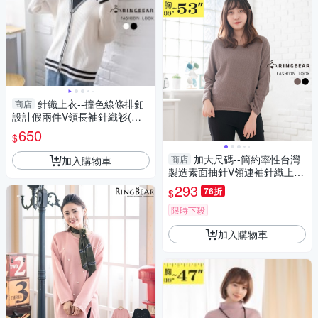
針織上衣--撞色線條排釦
商店
設計假兩件V領長袖針織衫(白.
黑L-2L)-X549眼圈熊中大尺碼
650
$
加大尺碼--簡約率性台灣
商店
加入購物車
製造素面抽針V領連袖針織上衣
(黑.可可M-5L)-X226眼圈熊中
293
76折
$
大尺碼
限時下殺
加入購物車