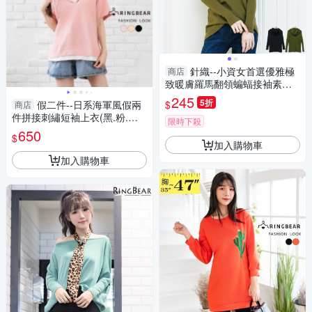
針織--小資女首選優雅極
商店
致暖膚羅馬翻領蝙蝠接袖素面
針織長版上衣(黑.綠XL-5L)-X20
245
5折
$
假二件--日系海軍風假兩
商店
1眼圈熊中大尺碼
件拼接刺繡短袖上衣(黑.粉.卡
限時下殺
其L-3L)-U762眼圈熊中大尺碼
650
$
加入購物車
加入購物車