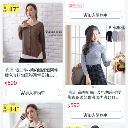
中大尺碼◎
限時下殺
加入購物車
假二件--簡約顯瘦假兩件
商店
撞色真排釦罩衫圓領長袖上衣
(咖L-3L)-X567眼圈熊中大尺碼
590
$
高領針織--暖氛圍繞收腰
商店
加入購物車
顯瘦保暖親膚高彈力高領針織
毛衣(黑.灰.可可XL-4L)-X243眼
590
$
圈熊中大尺碼
加入購物車