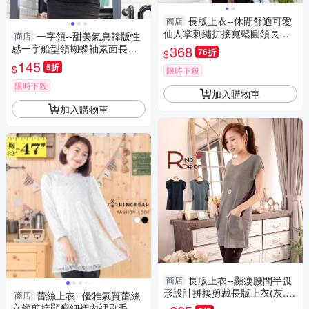
長版上衣--休閒舒適可愛
商店
仙人掌刺繡拼接寬鬆圓領長袖
一字領--甜美氣息韓版性
商店
上衣(橘.黑L-3L)-X349眼圈熊中
感一字船型領蝴蝶袖素面長袖
368
76折
$
大尺碼
磨毛上衣(黑.粉.綠M-L)-A93眼
145
5折
$
限時下殺
圈熊中大尺碼
限時下殺
加入購物車
加入購物車
長版上衣--顯瘦腰間半弧
商店
形設計拼接剪裁長版上衣(灰.藍
蕾絲上衣--優雅氣質蕾絲
商店
M-XL)-A180眼圈熊中大尺碼
立領剪接顯瘦細褶內裡刷毛長