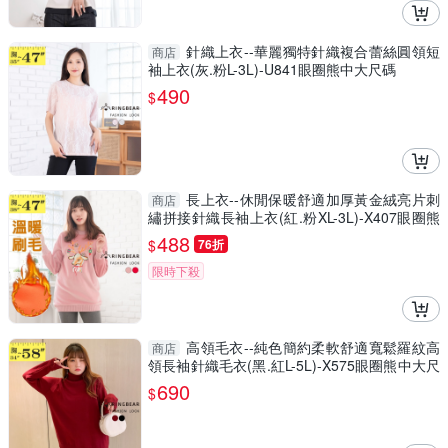
針織上衣--華麗獨特針織複合蕾絲圓領短
商店
袖上衣(灰.粉L-3L)-U841眼圈熊中大尺碼
490
$
長上衣--休閒保暖舒適加厚黃金絨亮片刺
商店
繡拼接針織長袖上衣(紅.粉XL-3L)-X407眼圈熊
中大尺碼
488
$
76折
限時下殺
高領毛衣--純色簡約柔軟舒適寬鬆羅紋高
商店
領長袖針織毛衣(黑.紅L-5L)-X575眼圈熊中大尺
碼
690
$