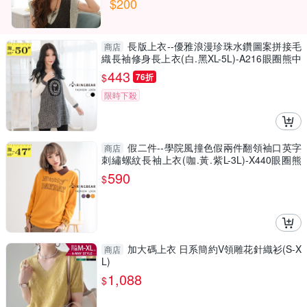
$200
長版上衣--優雅浪漫珍珠水鑽圖案拼接毛
商店
織長袖修身長上衣(白.黑XL-5L)-A216眼圈熊中
大尺碼
443
$
76折
限時下殺
假二件--學院風撞色假兩件翻領袖口英字
商店
刺繡螺紋長袖上衣(咖.黃.紫L-3L)-X440眼圈熊
中大尺碼
590
$
加大碼上衣 日系簡約V領雕花針織衫(S-X
商店
L)
1,088
$