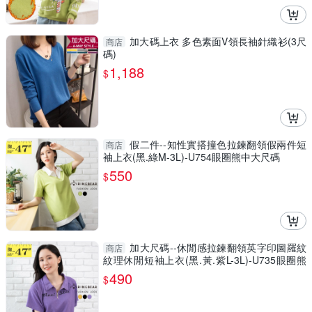
加大碼上衣 多色素面V領長袖針織衫(3尺
商店
碼)
1,188
$
假二件--知性實搭撞色拉鍊翻領假兩件短
商店
袖上衣(黑.綠M-3L)-U754眼圈熊中大尺碼
550
$
加大尺碼--休閒感拉鍊翻領英字印圖羅紋
商店
紋理休閒短袖上衣(黑.黃.紫L-3L)-U735眼圈熊
中大尺碼
490
$