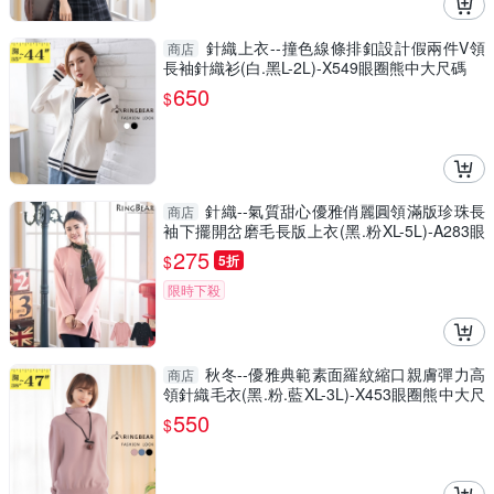
針織上衣--撞色線條排釦設計假兩件V領
商店
長袖針織衫(白.黑L-2L)-X549眼圈熊中大尺碼
650
$
針織--氣質甜心優雅俏麗圓領滿版珍珠長
商店
袖下擺開岔磨毛長版上衣(黑.粉XL-5L)-A283眼
圈熊中大尺碼
275
$
5折
限時下殺
秋冬--優雅典範素面羅紋縮口親膚彈力高
商店
領針織毛衣(黑.粉.藍XL-3L)-X453眼圈熊中大尺
碼
550
$