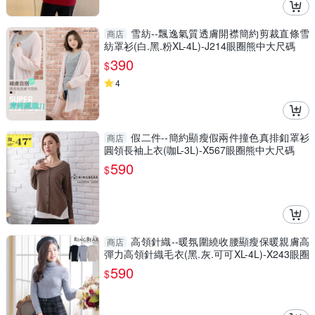
雪紡--飄逸氣質透膚開襟簡約剪裁直條雪
商店
紡罩衫(白.黑.粉XL-4L)-J214眼圈熊中大尺碼
390
$
4
假二件--簡約顯瘦假兩件撞色真排釦罩衫
商店
圓領長袖上衣(咖L-3L)-X567眼圈熊中大尺碼
590
$
高領針織--暖氛圍繞收腰顯瘦保暖親膚高
商店
彈力高領針織毛衣(黑.灰.可可XL-4L)-X243眼圈
熊中大尺碼
590
$