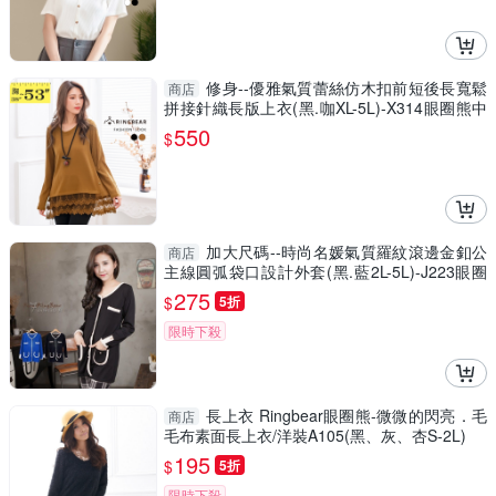
修身--優雅氣質蕾絲仿木扣前短後長寬鬆
商店
拼接針織長版上衣(黑.咖XL-5L)-X314眼圈熊中
大尺碼
550
$
加大尺碼--時尚名媛氣質羅紋滾邊金釦公
商店
主線圓弧袋口設計外套(黑.藍2L-5L)-J223眼圈
熊中大尺碼
275
$
5折
限時下殺
長上衣 Ringbear眼圈熊-微微的閃亮．毛
商店
毛布素面長上衣/洋裝A105(黑、灰、杏S-2L)
195
$
5折
限時下殺