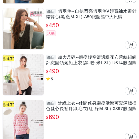
假兩件--自信閃亮假兩件V領寬袖水鑽針
商店
織背心(黑.藍M-XL)-A50眼圈熊中大尺碼
450
$
活動
加大尺碼--顯瘦鏤空滾邊緹花布蕾絲細線
商店
針織圓領短袖上衣(黑.粉.米L-3L)-U614眼圈熊
中大尺碼
490
$
5
針織上衣--休閒修身顯瘦活潑可愛滿版撞
商店
色愛心長袖針織毛衣(紅.綠M-3L)-X397眼圈熊
中大尺碼
690
$