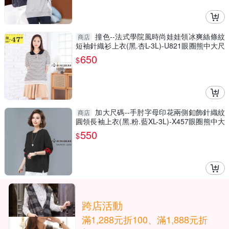
撞色--法式學院風時尚娃娃領冰爽絲條紋
商店
短袖針織衫上衣(黑.杏L-3L)-U821眼圈熊中大尺
碼
650
$
加大尺碼--手肘字母印花兩側釦飾針織紋
商店
圓領長袖上衣(黑.粉.藍XL-3L)-X457眼圈熊中大
尺碼
550
$
跨店活動
滿1,288元折100、滿1,888元折