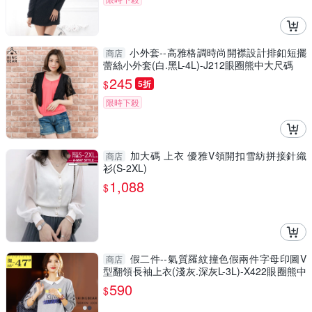
小外套--高雅格調時尚開襟設計排釦短擺
商店
蕾絲小外套(白.黑L-4L)-J212眼圈熊中大尺碼
245
$
5折
限時下殺
加大碼 上衣 優雅V領開扣雪紡拼接針織
商店
衫(S-2XL)
1,088
$
假二件--氣質羅紋撞色假兩件字母印圖V
商店
型翻領長袖上衣(淺灰.深灰L-3L)-X422眼圈熊中
大尺碼
590
$