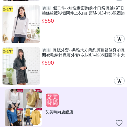
假二件--知性素面胸前小口袋長袖棉T拼
商店
接條紋襯衫假兩件上衣(白.藍M-3L)-I156眼圈熊
中大尺碼
550
$
長版外套--典雅大方簡約風寬鬆修身加長
商店
開衩毛線針織薄外套(灰L-3L)-J235眼圈熊中大
尺碼
590
$
艾美時尚旗艦店