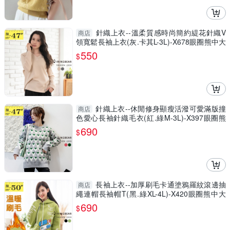
針織上衣--溫柔質感時尚簡約緹花針織V
商店
領寬鬆長袖上衣(灰.卡其L-3L)-X678眼圈熊中大
尺碼
550
$
針織上衣--休閒修身顯瘦活潑可愛滿版撞
商店
色愛心長袖針織毛衣(紅.綠M-3L)-X397眼圈熊
中大尺碼◎
690
$
長袖上衣--加厚刷毛卡通塗鴉羅紋滾邊抽
商店
繩連帽長袖帽T(黑.綠XL-4L)-X420眼圈熊中大
尺碼
690
$