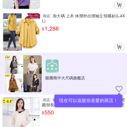
加大碼 上衣 休閒外出摺袖立領襯衫(L-4X
商店
L)
1,288
$
眼圈熊中大尺碼旗艦店
假二件--優美修飾撞色不規則假兩件休閒
現在可以追蹤你喜愛的商店！
商店
圓領長袖上衣(黑.米M-2L)-X526眼圈熊中大尺
碼
550
$