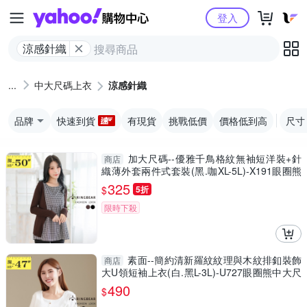
Yahoo購物中心
登入
涼感針織
中大尺碼上衣
涼感針織
品牌
快速到貨
有現貨
挑戰低價
價格低到高
尺寸
加大尺碼--優雅千鳥格紋無袖短洋裝+針
商店
織薄外套兩件式套裝(黑.咖XL-5L)-X191眼圈熊
中大尺碼
325
$
5折
限時下殺
素面--簡約清新羅紋紋理與木紋排釦裝飾
商店
大U領短袖上衣(白.黑L-3L)-U727眼圈熊中大尺
碼
490
$