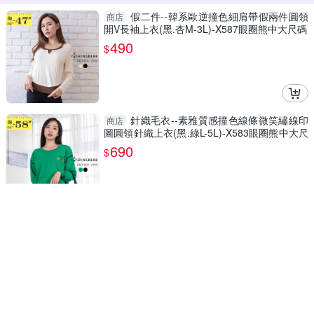
假二件--韓系歐逆撞色細肩帶假兩件圓領
商店
開V長袖上衣(黑.杏M-3L)-X587眼圈熊中大尺碼
490
$
針織毛衣--素雅質感撞色線條微笑繡線印
商店
圖圓領針織上衣(黑.綠L-5L)-X583眼圈熊中大尺
碼
690
$
高領--秀麗甜美氣質兩件式寶石綴飾荷葉
商店
邊高領上衣+罩衫(黑.藍.桃S-XL)-U22眼圈熊中
大尺碼
245
$
5折
限時下殺