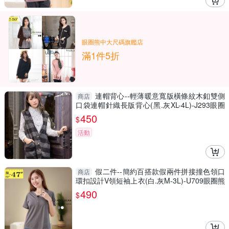
眼圈熊中大尺碼旗艦店
滿1件5折
連帽背心--輕薄暖意寬版橫條紋木釦雙側
商店
口袋連帽針織長版背心(黑.灰XL-4L)-J293眼圈
熊中大尺碼
450
$
活動
假二件--簡約百搭款假兩件拼接撞色領口
商店
環扣設計V領短袖上衣(白.灰M-3L)-U709眼圈熊
中大尺碼
490
$