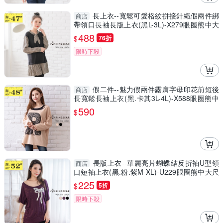
長上衣--寬鬆可愛格紋拼接針織假兩件綁
商店
帶領口長袖長版上衣(黑L-3L)-X279眼圈熊中大
尺碼
488
$
76折
限時下殺
假二件--魅力假兩件露肩字母印花前短後
商店
長寬鬆長袖上衣(黑.卡其3L-4L)-X588眼圈熊中
大尺碼
590
$
長版上衣--華麗亮片蝴蝶結反折袖U型領
商店
口短袖上衣(黑.粉.紫M-XL)-U229眼圈熊中大尺
碼
225
$
5折
限時下殺