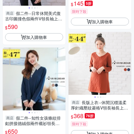
(白、黑、紅、紫M-2L)-U14眼
145
5折
$
圈熊中大尺碼
限時下殺
假二件--日常休閒美式復
商店
古印圖撞色假兩件V領長袖上衣
加入購物車
(咖.綠S-2L)-X592眼圈熊中大尺
590
$
碼
加入購物車
長版上衣--休閒沉穩溫柔
商店
厚針織壓紋菱格V領長袖長上衣
(咖.藍M-2L)-X278眼圈熊中大
368
76折
$
假二件--知性女孩條紋排
商店
尺碼
釦拼接德絨假兩件襯衫領長袖
限時下殺
上衣(咖.藍L-3L)-X522眼圈熊中
650
$
加入購物車