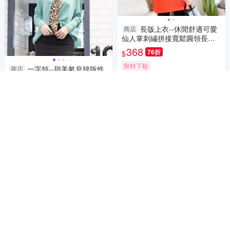
長版上衣--休閒舒適可愛
商店
仙人掌刺繡拼接寬鬆圓領長袖
上衣(橘.黑L-3L)-X349眼圈熊中
368
76折
$
大尺碼
限時下殺
一字領--甜美氣息韓版性
商店
感一字船型領蝴蝶袖素面長袖
加入購物車
磨毛上衣(黑.粉.綠M-L)-A93眼
145
5折
$
圈熊中大尺碼
限時下殺
加入購物車
長版上衣--顯瘦腰間半弧
商店