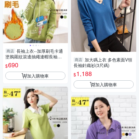
長袖上衣--加厚刷毛卡通
商店
塗鴉羅紋滾邊抽繩連帽長袖帽T
加大碼上衣 多色素面V領
商店
(黑.綠XL-4L)-X420眼圈熊中大
690
長袖針織衫(3尺碼)
$
尺碼
1,188
$
加入購物車
加入購物車