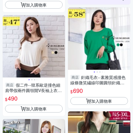
加入購物車
針織毛衣--素雅質感撞色
商店
線條微笑繡線印圖圓領針織上
假二件--韓系歐逆撞色細
商店
衣(黑.綠L-5L)-X583眼圈熊中大
690
肩帶假兩件圓領開V長袖上衣
$
尺碼
(黑.杏M-3L)-X587眼圈熊中大
490
$
加入購物車
尺碼
加入購物車