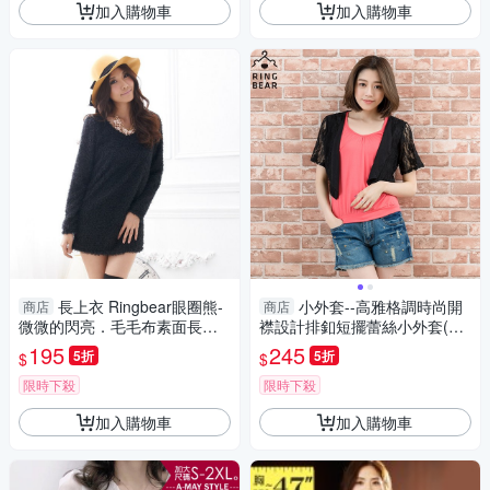
加入購物車
加入購物車
長上衣 Ringbear眼圈熊-
小外套--高雅格調時尚開
商店
商店
微微的閃亮．毛毛布素面長上
襟設計排釦短擺蕾絲小外套(白.
衣/洋裝A105(黑、灰、杏S-2L)
黑L-4L)-J212眼圈熊中大尺碼
195
245
5折
5折
$
$
限時下殺
限時下殺
加入購物車
加入購物車