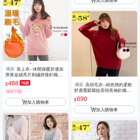
長上衣--休閒保暖舒適加
商店
厚黃金絨亮片刺繡拼接針織長
袖上衣(紅.粉XL-3L)-X407眼圈
488
76折
$
高領毛衣--純色簡約柔軟
商店
熊中大尺碼
舒適寬鬆羅紋高領長袖針織毛
限時下殺
衣(黑.紅L-5L)-X575眼圈熊中大
690
$
尺碼
加入購物車
加入購物車