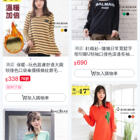
針織衫--慵懶日常寬鬆字
商店
母印圖U領袖口撞色滾邊長袖針
織上衣(黑.綠L-5L)-X580眼圈熊
690
$
保暖--玩色親膚舒適大圓
商店
中大尺碼
領撞色口袋傘擺橫條紋磨毛長
加入購物車
袖上衣(黑.黃M-5L)-A240眼圈
338
76折
$
熊中大尺碼
限時下殺
加入購物車