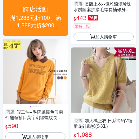
長版上衣--優雅浪漫珍珠
商店
跨店活動
水鑽圖案拼接毛織長袖修身長
上衣(白.黑XL-5L)-A216眼圈熊
443
滿1,288元折100、滿
76折
$
中大尺碼
1,888元折$200
限時下殺
加入購物車
假二件--學院風撞色假兩
商店
件翻領袖口英字刺繡螺紋長袖
加大碼上衣 日系簡約V領
商店
上衣(咖.黃.紫L-3L)-X440眼圈
590
雕花針織衫(S-XL)
$
熊中大尺碼
1,088
$
加入購物車