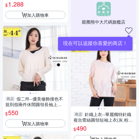
1,288
$
加入購物車
眼圈熊中大尺碼旗艦店
假二件--優美修飾撞色不
商店
規則假兩件休閒圓領長袖上衣
(黑.米M-2L)-X526眼圈熊中大
550
$
針織上衣--華麗獨特針織
商店
尺碼
複合蕾絲圓領短袖上衣(灰.粉L-
加入購物車
3L)-U841眼圈熊中大尺碼
490
$
加入購物車