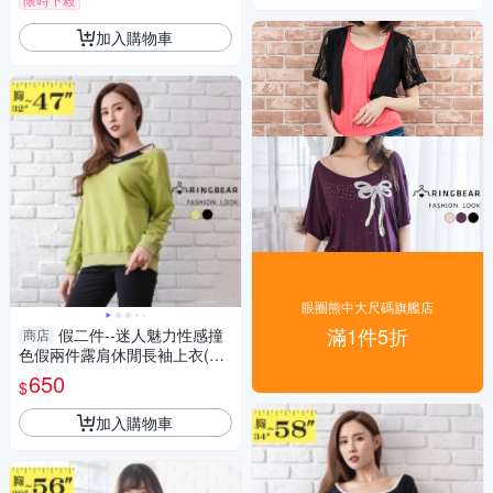
加入購物車
眼圈熊中大尺碼旗艦店
滿1件5折
假二件--迷人魅力性感撞
商店
色假兩件露肩休閒長袖上衣(黑.
綠M-3L)-X546眼圈熊中大尺碼
650
$
加入購物車