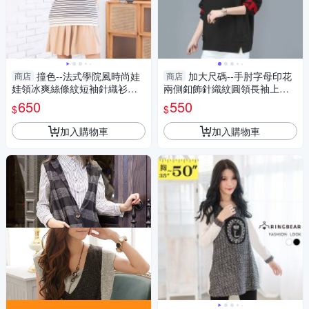
撞色--法式學院風時尚娃
加大尺碼--手肘字母印花
商店
商店
娃領冰爽絲條紋短袖針織衫上
兩側釦飾針織紋圓領長袖上衣
衣(黑.杏L-3L)-U821眼圈熊中大
(黑.粉.藍XL-3L)-X457眼圈熊中
650
550
$
$
尺碼
大尺碼
加入購物車
加入購物車