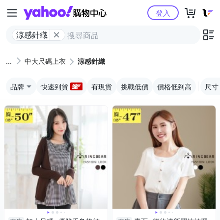
Yahoo購物中心
登入
涼感針織
中大尺碼上衣
涼感針織
品牌
快速到貨
有現貨
挑戰低價
價格低到高
尺寸