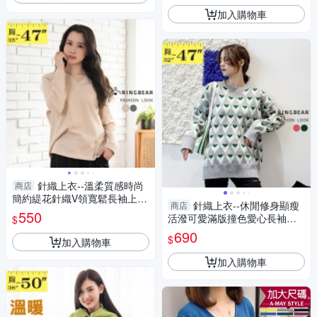
加入購物車
針織上衣--溫柔質感時尚
商店
簡約緹花針織V領寬鬆長袖上衣
針織上衣--休閒修身顯瘦
商店
(灰.卡其L-3L)-X678眼圈熊中大
550
活潑可愛滿版撞色愛心長袖針
$
尺碼
織毛衣(紅.綠M-3L)-X397眼圈
690
$
加入購物車
熊中大尺碼◎
加入購物車