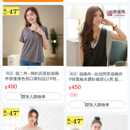
假二件--簡約百搭款假兩
商店
假兩件--自信閃亮假兩件
商店
件拼接撞色領口環扣設計V領短
V領寬袖水鑽針織背心(黑.藍M-
袖上衣(白.灰M-3L)-U709眼圈
XL)-A50眼圈熊中大尺碼
490
450
$
$
熊中大尺碼
活動
加入購物車
加入購物車