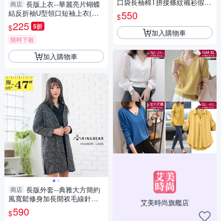
口袋長袖棉T拼接條紋襯衫假兩
長版上衣--華麗亮片蝴蝶
商店
件上衣(白.藍M-3L)-I156眼圈熊
結反折袖U型領口短袖上衣(黑.
550
$
中大尺碼
粉.紫M-XL)-U229眼圈熊中大尺
225
5折
$
碼
加入購物車
限時下殺
加入購物車
長版外套--典雅大方簡約
商店
風寬鬆修身加長開衩毛線針織
艾美時尚旗艦店
薄外套(灰L-3L)-J235眼圈熊中
590
$
大尺碼