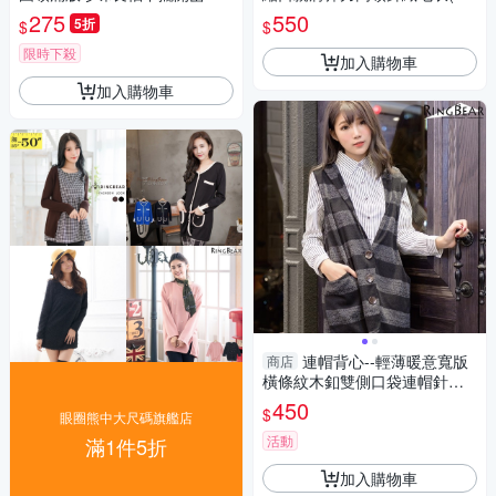
毛長版上衣(黑.粉XL-5L)-A283
粉.藍XL-3L)-X453眼圈熊中大
275
550
5折
$
$
眼圈熊中大尺碼
尺碼
限時下殺
加入購物車
加入購物車
連帽背心--輕薄暖意寬版
商店
橫條紋木釦雙側口袋連帽針織
長版背心(黑.灰XL-4L)-J293眼
450
$
眼圈熊中大尺碼旗艦店
圈熊中大尺碼
活動
滿1件5折
加入購物車