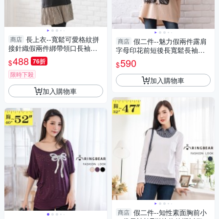
長上衣--寬鬆可愛格紋拼
商店
假二件--魅力假兩件露肩
商店
接針織假兩件綁帶領口長袖長
字母印花前短後長寬鬆長袖上
版上衣(黑L-3L)-X279眼圈熊中
488
衣(黑.卡其3L-4L)-X588眼圈熊
590
76折
$
$
大尺碼
中大尺碼
限時下殺
加入購物車
加入購物車
假二件--知性素面胸前小
商店