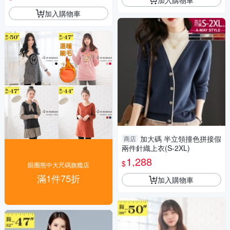
大尺碼
加入購物車
加大碼 半立領撞色拼接假
商店
兩件針織上衣(S-2XL)
1,288
$
眼圈熊中大尺碼旗艦店
滿1件75折
加入購物車