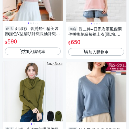
針織衫--氣質知性精美裝
商店
假二件--日系海軍風假兩
商店
飾撞色V型翻領針織長袖針織/
件拼接刺繡短袖上衣(黑.粉.卡
毛衣(黑.粉XL-3L)-X418眼圈熊
其L-3L)-U762眼圈熊中大尺碼
590
650
$
$
中大尺碼
加入購物車
加入購物車
商店