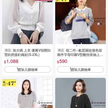
加大碼 上衣 優雅V領開扣
假二件--氣質羅紋撞色假
商店
商店
雪紡拼接針織衫(S-2XL)
兩件字母印圖V型翻領長袖上衣
(淺灰.深灰L-3L)-X422眼圈熊中
1,088
590
$
$
大尺碼
加入購物車
加入購物車