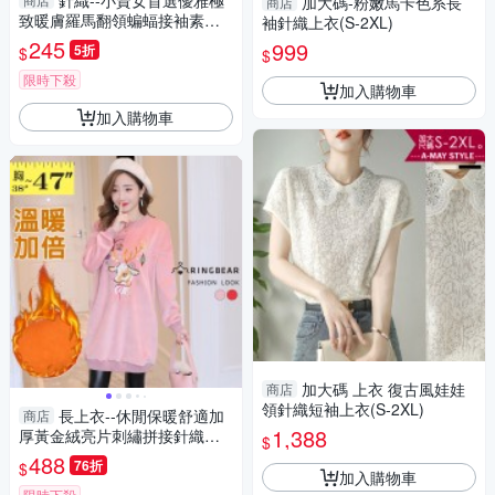
針織--小資女首選優雅極
加大碼-粉嫩馬卡色系長
商店
致暖膚羅馬翻領蝙蝠接袖素面
袖針織上衣(S-2XL)
針織長版上衣(黑.綠XL-5L)-X20
245
999
5折
$
$
1眼圈熊中大尺碼
限時下殺
加入購物車
加入購物車
加大碼 上衣 復古風娃娃
商店
領針織短袖上衣(S-2XL)
長上衣--休閒保暖舒適加
商店
1,388
厚黃金絨亮片刺繡拼接針織長
$
袖上衣(紅.粉L-3L)-X407眼圈熊
488
76折
$
中大尺碼◎
加入購物車
限時下殺