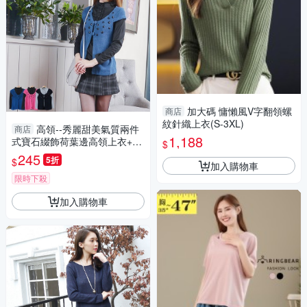
加大碼 慵懶風V字翻領螺
商店
紋針織上衣(S-3XL)
高領--秀麗甜美氣質兩件
商店
1,188
式寶石綴飾荷葉邊高領上衣+罩
$
衫(黑.藍.桃S-XL)-U22眼圈熊中
245
5折
$
加入購物車
大尺碼
限時下殺
加入購物車