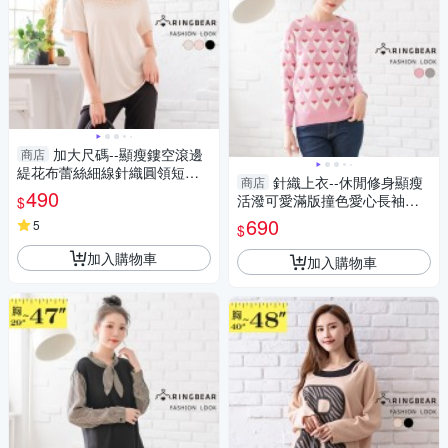
加大尺碼--顯瘦鏤空滾邊
商店
緹花布蕾絲細線針織圓領短袖
針織上衣--休閒修身顯瘦
商店
上衣(黑.粉.米L-3L)-U614眼圈
490
活潑可愛滿版撞色愛心長袖針
$
熊中大尺碼
織毛衣(紅.綠M-3L)-X397眼圈
690
5
$
熊中大尺碼
加入購物車
加入購物車