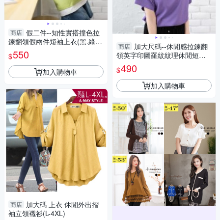
假二件--知性實搭撞色拉
商店
鍊翻領假兩件短袖上衣(黑.綠M-
加大尺碼--休閒感拉鍊翻
商店
3L)-U754眼圈熊中大尺碼
550
領英字印圖羅紋紋理休閒短袖
$
上衣(黑.黃.紫L-3L)-U735眼圈
490
$
加入購物車
熊中大尺碼
加入購物車
加大碼 上衣 休閒外出摺
商店
袖立領襯衫(L-4XL)