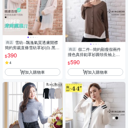
雪紡--飄逸氣質透膚開襟
商店
簡約剪裁直條雪紡罩衫(白.黑.
假二件--簡約顯瘦假兩件
商店
粉XL-4L)-J214眼圈熊中大尺碼
390
撞色真排釦罩衫圓領長袖上衣
$
(咖L-3L)-X567眼圈熊中大尺碼
590
$
4
加入購物車
加入購物車