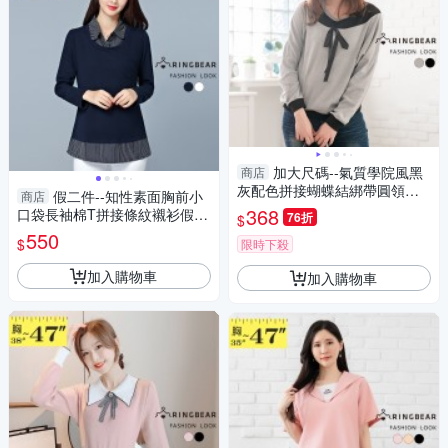
加大尺碼--氣質學院風黑
商店
灰配色拼接蝴蝶結綁帶圓領長
假二件--知性素面胸前小
商店
袖上衣(黑.灰S-XL)-X140眼圈
368
口袋長袖棉T拼接條紋襯衫假兩
76折
$
熊中大尺碼
件上衣(白.藍M-3L)-I156眼圈熊
550
$
限時下殺
中大尺碼
加入購物車
加入購物車