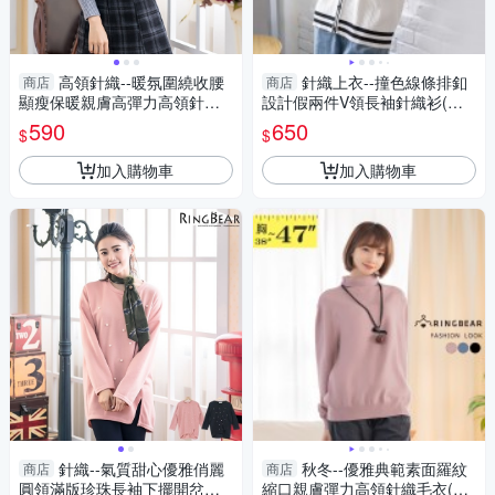
高領針織--暖氛圍繞收腰
針織上衣--撞色線條排釦
商店
商店
顯瘦保暖親膚高彈力高領針織
設計假兩件V領長袖針織衫(白.
毛衣(黑.灰.可可XL-4L)-X243眼
黑L-2L)-X549眼圈熊中大尺碼
590
650
$
$
圈熊中大尺碼
加入購物車
加入購物車
針織--氣質甜心優雅俏麗
秋冬--優雅典範素面羅紋
商店
商店
圓領滿版珍珠長袖下擺開岔磨
縮口親膚彈力高領針織毛衣(黑.