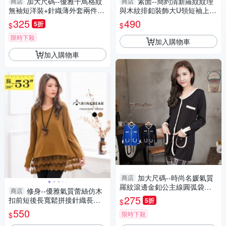
加大尺碼--優雅千鳥格紋
素面--簡約清新羅紋紋理
商店
商店
無袖短洋裝+針織薄外套兩件式
與木紋排釦裝飾大U領短袖上衣
套裝(黑.咖XL-5L)-X191眼圈熊
(白.黑L-3L)-U727眼圈熊中大尺
325
490
5折
$
$
中大尺碼
碼
限時下殺
加入購物車
加入購物車
加大尺碼--時尚名媛氣質
商店
羅紋滾邊金釦公主線圓弧袋口
修身--優雅氣質蕾絲仿木
商店
設計外套(黑.藍2L-5L)-J223眼
275
扣前短後長寬鬆拼接針織長版
5折
$
圈熊中大尺碼
上衣(黑.咖XL-5L)-X314眼圈熊
550
限時下殺
$
中大尺碼