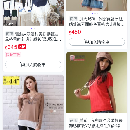
加大尺碼--休閒寬鬆冰絲
商店
感針織素面純色百搭大U領短袖
上衣(黑.粉L-3L)-U726眼圈熊中
450
$
蕾絲--浪漫甜美拼接復古
商店
大尺碼
風格蕾絲花邊針織衫(黑.藍XL-5
加入購物車
L)-A211眼圈熊中大尺碼
345
5折
$
限時下殺
加入購物車
質感--涼爽時節必備超修
商店
飾感前後V領微毛料短袖針織衫