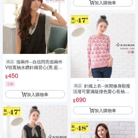
加入購物車
假兩件--自信閃亮假兩件
商店
V領寬袖水鑽針織背心(黑.藍M-
XL)-A50眼圈熊中大尺碼
450
$
活動
針織上衣--休閒修身顯瘦
商店
活潑可愛滿版撞色愛心長袖針
加入購物車
織毛衣(紅.綠M-3L)-X397眼圈
690
$
熊中大尺碼
加入購物車