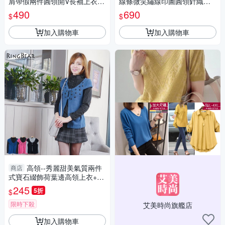
肩帶假兩件圓領開V長袖上衣
線條微笑繡線印圖圓領針織上
(黑.杏M-3L)-X587眼圈熊中大
衣(黑.綠L-5L)-X583眼圈熊中大
490
690
$
$
尺碼
尺碼
加入購物車
加入購物車
高領--秀麗甜美氣質兩件
商店
式寶石綴飾荷葉邊高領上衣+罩
衫(黑.藍.桃S-XL)-U22眼圈熊中
245
5折
$
大尺碼
限時下殺
艾美時尚旗艦店
加入購物車