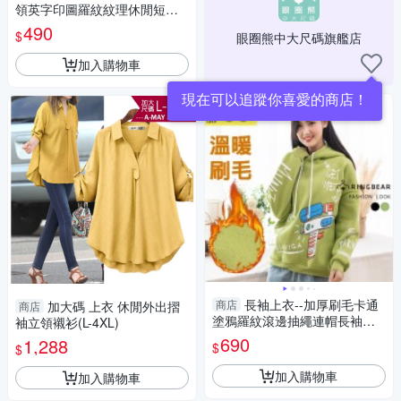
領英字印圖羅紋紋理休閒短袖
上衣(黑.黃.紫L-3L)-U735眼圈
490
$
眼圈熊中大尺碼旗艦店
熊中大尺碼
加入購物車
現在可以追蹤你喜愛的商店！
長袖上衣--加厚刷毛卡通
商店
加大碼 上衣 休閒外出摺
商店
塗鴉羅紋滾邊抽繩連帽長袖帽T
袖立領襯衫(L-4XL)
(黑.綠XL-4L)-X420眼圈熊中大
690
1,288
$
$
尺碼
加入購物車
加入購物車