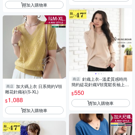
加入購物車
針織上衣--溫柔質感時尚
商店
簡約緹花針織V領寬鬆長袖上衣
加大碼上衣 日系簡約V領
商店
(灰.卡其L-3L)-X678眼圈熊中大
550
雕花針織衫(S-XL)
$
尺碼
1,088
$
加入購物車
加入購物車