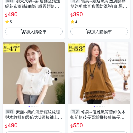
加大尺碼--顯瘦鏤空滾邊
雪紡--飄逸氣質透膚開襟
商店
商店
緹花布蕾絲細線針織圓領短袖
簡約剪裁直條雪紡罩衫(白.黑.
上衣(黑.粉.米L-3L)-U614眼圈
粉XL-4L)-J214眼圈熊中大尺碼
490
390
$
$
熊中大尺碼
5
4
加入購物車
加入購物車
素面--簡約清新羅紋紋理
修身--優雅氣質蕾絲仿木
商店
商店
與木紋排釦裝飾大U領短袖上衣
扣前短後長寬鬆拼接針織長版
(白.黑L-3L)-U727眼圈熊中大尺
上衣(黑.咖XL-5L)-X314眼圈熊
490
550
$
$
碼
中大尺碼