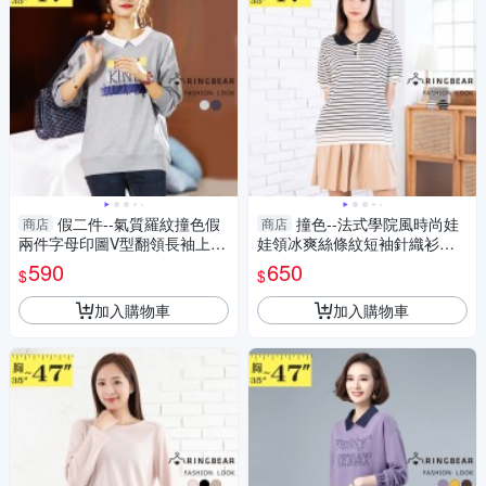
假二件--氣質羅紋撞色假
撞色--法式學院風時尚娃
商店
商店
兩件字母印圖V型翻領長袖上衣
娃領冰爽絲條紋短袖針織衫上
(淺灰.深灰L-3L)-X422眼圈熊中
衣(黑.杏L-3L)-U821眼圈熊中大
590
650
$
$
大尺碼
尺碼
加入購物車
加入購物車