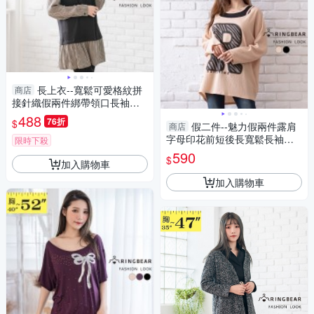
長上衣--寬鬆可愛格紋拼
商店
接針織假兩件綁帶領口長袖長
版上衣(黑L-3L)-X279眼圈熊中
488
76折
$
假二件--魅力假兩件露肩
商店
大尺碼
字母印花前短後長寬鬆長袖上
限時下殺
衣(黑.卡其3L-4L)-X588眼圈熊
590
$
加入購物車
中大尺碼
加入購物車