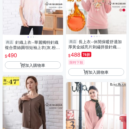
長上衣--休閒保暖舒適加
商店
針織上衣--華麗獨特針織
商店
厚黃金絨亮片刺繡拼接針織長
複合蕾絲圓領短袖上衣(灰.粉L-
袖上衣(紅.粉XL-3L)-X407眼圈
3L)-U841眼圈熊中大尺碼
488
490
76折
$
$
熊中大尺碼
限時下殺
加入購物車
加入購物車