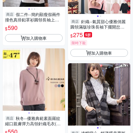
假二件--簡約顯瘦假兩件
商店
撞色真排釦罩衫圓領長袖上衣
針織--氣質甜心優雅俏麗
商店
(咖L-3L)-X567眼圈熊中大尺碼
590
圓領滿版珍珠長袖下擺開岔磨
$
毛長版上衣(黑.粉XL-5L)-A283
275
5折
$
眼圈熊中大尺碼
加入購物車
限時下殺
加入購物車
秋冬--優雅典範素面羅紋
商店
縮口親膚彈力高領針織毛衣(黑.
粉.藍XL-3L)-X453眼圈熊中大
550
$
商店