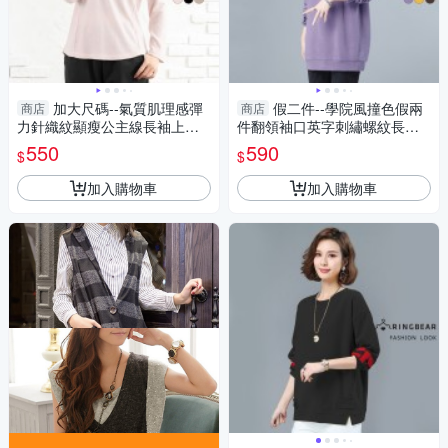
加大尺碼--氣質肌理感彈
假二件--學院風撞色假兩
商店
商店
力針織紋顯瘦公主線長袖上衣
件翻領袖口英字刺繡螺紋長袖
(黑.粉.卡其L-3L)-X681眼圈熊
上衣(咖.黃.紫L-3L)-X440眼圈
550
590
$
$
中大尺碼
熊中大尺碼
加入購物車
加入購物車