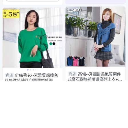
高領--秀麗甜美氣質兩件
商店
針織毛衣--素雅質感撞色
商店
式寶石綴飾荷葉邊高領上衣+罩
線條微笑繡線印圖圓領針織上
衫(黑.藍.桃S-XL)-U22眼圈熊中
衣(黑.綠L-5L)-X583眼圈熊中大
245
690
5折
$
$
大尺碼
尺碼
限時下殺
加入購物車
加入購物車