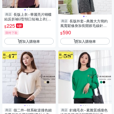
長版上衣--華麗亮片蝴蝶
商店
結反折袖U型領口短袖上衣(黑.
長版外套--典雅大方簡約
商店
粉.紫M-XL)-U229眼圈熊中大尺
225
風寬鬆修身加長開衩毛線針織
5折
$
碼
薄外套(灰L-3L)-J235眼圈熊中
590
限時下殺
$
大尺碼
加入購物車
加入購物車
假二件--韓系歐逆撞色細
針織毛衣--素雅質感撞色
商店
商店