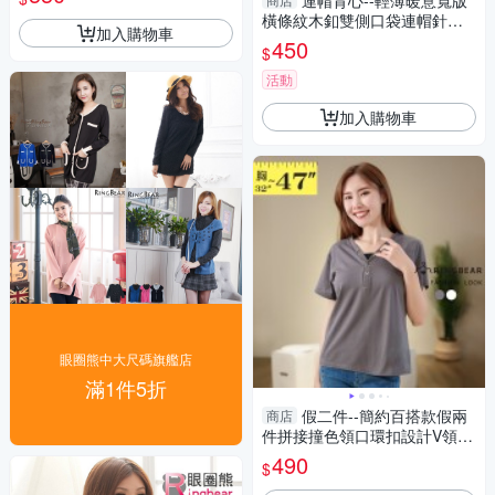
連帽背心--輕薄暖意寬版
尺碼
橫條紋木釦雙側口袋連帽針織
加入購物車
長版背心(黑.灰XL-4L)-J293眼
450
$
圈熊中大尺碼
活動
加入購物車
眼圈熊中大尺碼旗艦店
滿1件5折
假二件--簡約百搭款假兩
商店
件拼接撞色領口環扣設計V領短
袖上衣(白.灰M-3L)-U709眼圈
490
$
熊中大尺碼