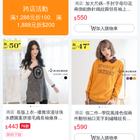
加大尺碼--手肘字母印花
商店
跨店活動
兩側釦飾針織紋圓領長袖上衣
(黑.粉.藍XL-3L)-X457眼圈熊中
550
滿1,288元折100、滿
$
大尺碼
1,888元折$200
加入購物車
長版上衣--優雅浪漫珍珠
商店
假二件--學院風撞色假兩
商店
水鑽圖案拼接毛織長袖修身長
件翻領袖口英字刺繡螺紋長袖
上衣(白.黑XL-5L)-A216眼圈熊
上衣(咖.黃.紫L-3L)-X440眼圈
443
590
76折
$
$
中大尺碼
熊中大尺碼
限時下殺
加入購物車