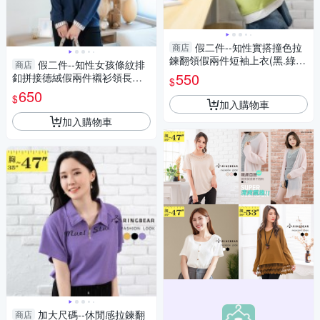
假二件--知性實搭撞色拉
商店
鍊翻領假兩件短袖上衣(黑.綠M-
假二件--知性女孩條紋排
商店
3L)-U754眼圈熊中大尺碼
550
釦拼接德絨假兩件襯衫領長袖
$
上衣(咖.藍L-3L)-X522眼圈熊中
650
$
大尺碼
加入購物車
加入購物車
加大尺碼--休閒感拉鍊翻
商店