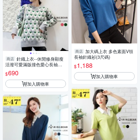
加大碼上衣 多色素面V領
商店
長袖針織衫(3尺碼)
針織上衣--休閒修身顯瘦
商店
1,188
活潑可愛滿版撞色愛心長袖針
$
織毛衣(紅.綠M-3L)-X397眼圈
690
$
熊中大尺碼◎
加入購物車
加入購物車