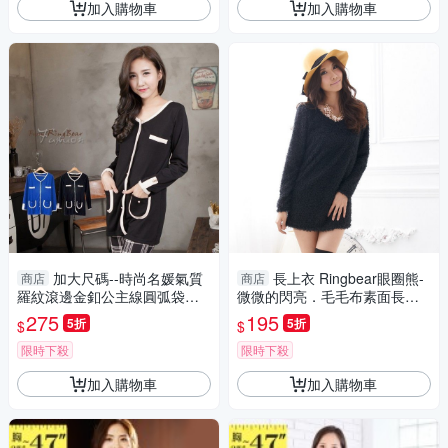
加入購物車
加入購物車
加大尺碼--時尚名媛氣質
長上衣 Ringbear眼圈熊-
商店
商店
羅紋滾邊金釦公主線圓弧袋口
微微的閃亮．毛毛布素面長上
設計外套(黑.藍2L-5L)-J223眼
衣/洋裝A105(黑、灰、杏S-2L)
275
195
5折
5折
$
$
圈熊中大尺碼
限時下殺
限時下殺
加入購物車
加入購物車