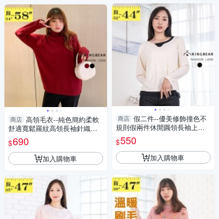
假二件--優美修飾撞色不
商店
高領毛衣--純色簡約柔軟
商店
規則假兩件休閒圓領長袖上衣
舒適寬鬆羅紋高領長袖針織毛
(黑.米M-2L)-X526眼圈熊中大
衣(黑.紅L-5L)-X575眼圈熊中大
550
690
$
$
尺碼
尺碼
加入購物車
加入購物車