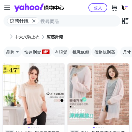
Yahoo購物中心
登入
涼感針織
中大尺碼上衣
涼感針織
品牌
快速到貨
有現貨
挑戰低價
價格低到高
尺寸