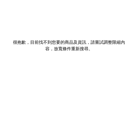
很抱歉，目前找不到您要的商品及資訊，請嘗試調整限縮內
容，放寬條件重新搜尋。