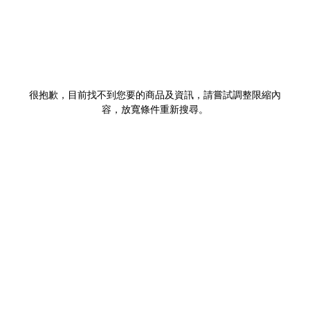
很抱歉，目前找不到您要的商品及資訊，請嘗試調整限縮內
容，放寬條件重新搜尋。