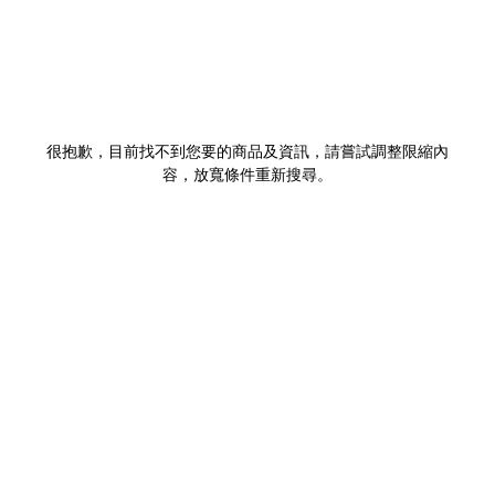
很抱歉，目前找不到您要的商品及資訊，請嘗試調整限縮內
容，放寬條件重新搜尋。