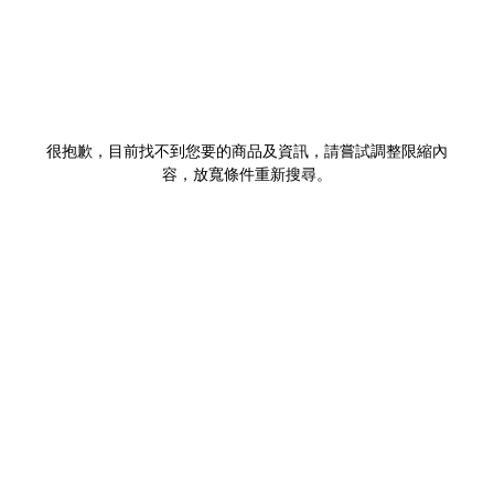
很抱歉，目前找不到您要的商品及資訊，請嘗試調整限縮內
容，放寬條件重新搜尋。