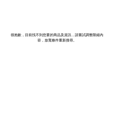
很抱歉，目前找不到您要的商品及資訊，請嘗試調整限縮內
容，放寬條件重新搜尋。