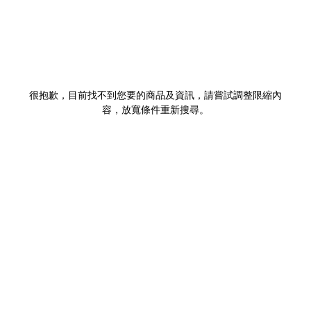
很抱歉，目前找不到您要的商品及資訊，請嘗試調整限縮內
容，放寬條件重新搜尋。