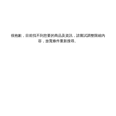
很抱歉，目前找不到您要的商品及資訊，請嘗試調整限縮內
容，放寬條件重新搜尋。