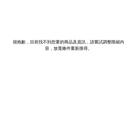
很抱歉，目前找不到您要的商品及資訊，請嘗試調整限縮內
容，放寬條件重新搜尋。