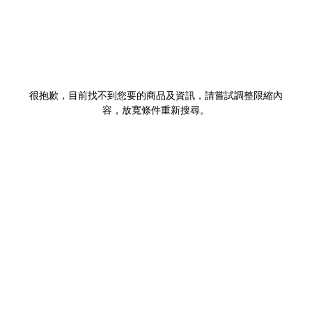
很抱歉，目前找不到您要的商品及資訊，請嘗試調整限縮內
容，放寬條件重新搜尋。