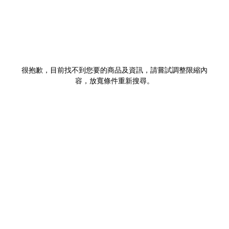
很抱歉，目前找不到您要的商品及資訊，請嘗試調整限縮內
容，放寬條件重新搜尋。