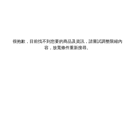
很抱歉，目前找不到您要的商品及資訊，請嘗試調整限縮內
容，放寬條件重新搜尋。