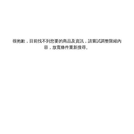
很抱歉，目前找不到您要的商品及資訊，請嘗試調整限縮內
容，放寬條件重新搜尋。