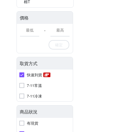
棉T
價格
-
確定
取貨方式
快速到貨
7-11常溫
7-11冷凍
商品狀況
有現貨