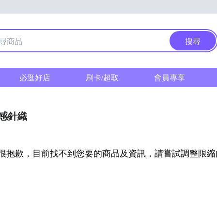
搜尋
必逛好店
刷卡/超取
會員專享
感針織
很抱歉，目前找不到您要的商品及資訊，請嘗試調整限縮