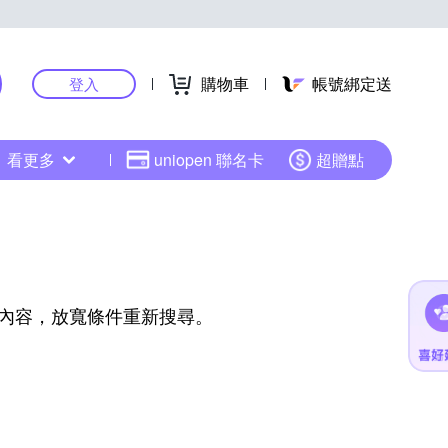
購物車
帳號綁定送
登入
看更多
uniopen 聯名卡
超贈點
內容，放寬條件重新搜尋。