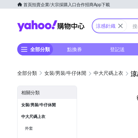
首頁
拍賣
企業/大宗採購入口
合作招商
App下載
Yahoo購物中心
涼感針織
全部分類
點換券
登記送
涼
女裝/男裝/牛仔休閒
中大尺碼上衣
相關分類
女裝/男裝/牛仔休閒
中大尺碼上衣
外套