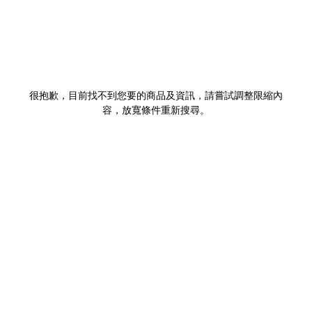
很抱歉，目前找不到您要的商品及資訊，請嘗試調整限縮內
容，放寬條件重新搜尋。