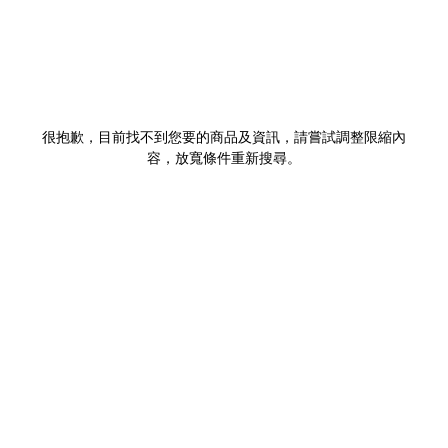
很抱歉，目前找不到您要的商品及資訊，請嘗試調整限縮內
容，放寬條件重新搜尋。