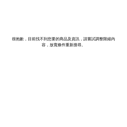
很抱歉，目前找不到您要的商品及資訊，請嘗試調整限縮內
容，放寬條件重新搜尋。