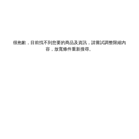
很抱歉，目前找不到您要的商品及資訊，請嘗試調整限縮內
容，放寬條件重新搜尋。