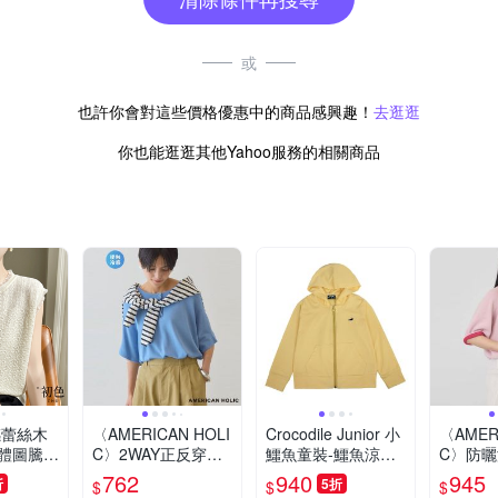
或
也許你會對這些價格優惠中的商品感興趣！
去逛逛
你也能逛逛其他Yahoo服務的相關商品
〈AMERICAN HOLI
Crocodile Junior 小
〈AMER
體圖騰小
C〉2WAY正反穿涼
鱷魚童裝-鱷魚涼感
C〉防
袖針織背
感針織斗篷剪裁上衣
針織外套-黃色 ( 851
織圓領
762
940
945
折
5折
$
$
$
衣-共3
702-03 大碼款)